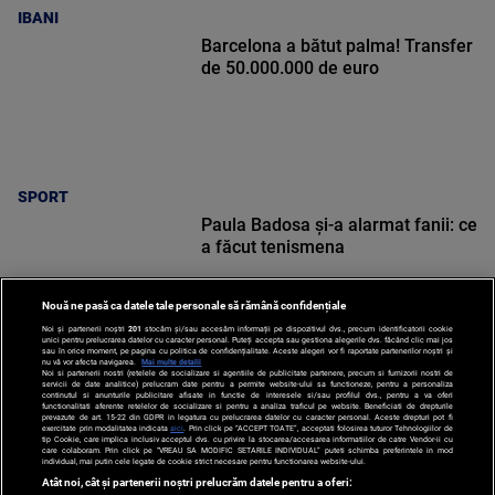
IBANI
Barcelona a bătut palma! Transfer
de 50.000.000 de euro
SPORT
Paula Badosa și-a alarmat fanii: ce
a făcut tenismena
Nouă ne pasă ca datele tale personale să rămână confidențiale
Noi și partenerii noștri
201
stocăm și/sau accesăm informații pe dispozitivul dvs., precum identificatorii cookie
unici pentru prelucrarea datelor cu caracter personal. Puteți accepta sau gestiona alegerile dvs. făcând clic mai jos
sau în orice moment, pe pagina cu politica de confidențialitate. Aceste alegeri vor fi raportate partenerilor noștri și
nu vă vor afecta navigarea.
Mai multe detalii
SPORT
Noi si partenerii nostri (retelele de socializare si agentiile de publicitate partenere, precum si furnizorii nostri de
servicii de date analitice) prelucram date pentru a permite website-ului sa functioneze, pentru a personaliza
continutul si anunturile publicitare afisate in functie de interesele si/sau profilul dvs., pentru a va oferi
functionalitati aferente retelelor de socializare si pentru a analiza traficul pe website. Beneficiati de drepturile
prevazute de art. 15-22 din GDPR in legatura cu prelucrarea datelor cu caracter personal. Aceste drepturi pot fi
exercitate prin modalitatea indicata
aici
. Prin click pe “ACCEPT TOATE”, acceptati folosirea tuturor Tehnologiilor de
tip Cookie, care implica inclusiv acceptul dvs. cu privire la stocarea/accesarea informatiilor de catre Vendor-ii cu
care colaboram. Prin click pe “VREAU SA MODIFIC SETARILE INDIVIDUAL” puteti schimba preferintele in mod
individual, mai putin cele legate de cookie strict necesare pentru functionarea website-ului.
Atât noi, cât și partenerii noștri prelucrăm datele pentru a oferi: