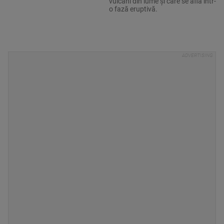
vulcani din lume şi care se află într-
o fază eruptivă.