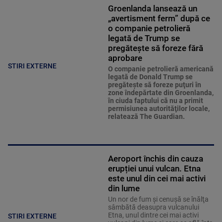
Groenlanda lansează un
„avertisment ferm” după ce
o companie petrolieră
legată de Trump se
pregătește să foreze fără
aprobare
STIRI EXTERNE
O companie petrolieră americană
legată de Donald Trump se
pregăteşte să foreze puţuri în
zone îndepărtate din Groenlanda,
în ciuda faptului că nu a primit
permisiunea autorităţilor locale,
relatează The Guardian.
Aeroport închis din cauza
erupției unui vulcan. Etna
este unul din cei mai activi
din lume
Un nor de fum şi cenuşă se înălţa
sâmbătă deasupra vulcanului
Etna, unul dintre cei mai activi
STIRI EXTERNE