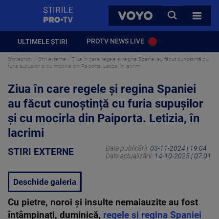
StirilePROTV
CAUTA
VOYO
TOATE 
PROTV NEWS LIVE
ULTIMELE ȘTIRI
Stirileprotv
Stiri externe
Ziua în care regele și regina Spaniei au făcut cunoștință cu
furia supușilor și cu mocirla din Paiporta. Letizia, în lacrimi
Ziua în care regele și regina Spaniei
au făcut cunoștință cu furia supușilor
și cu mocirla din Paiporta. Letizia, în
lacrimi
Data publicării:
03-11-2024 | 19:04
STIRI EXTERNE
Data actualizării:
14-10-2025 | 07:01
Deschide galeria
Cu pietre, noroi și insulte nemaiauzite au fost
întâmpinați, duminică,
regele și regina Spaniei