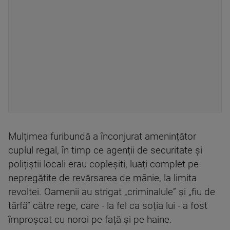
Mulțimea furibundă a înconjurat amenințător
cuplul regal, în timp ce agenții de securitate și
polițiștii locali erau copleșiti, luați complet pe
nepregătite de revărsarea de mânie, la limita
revoltei. Oamenii au strigat „criminalule” și „fiu de
târfă” către rege, care - la fel ca soția lui - a fost
împroșcat cu noroi pe față și pe haine.