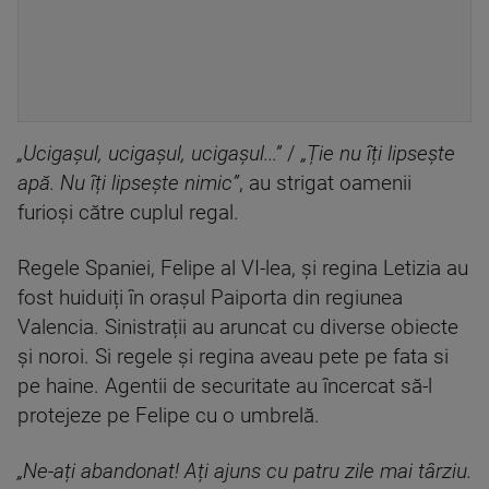
„Ucigașul, ucigașul, ucigașul...”
/
„Ție nu îți lipsește
apă. Nu îți lipsește nimic”
, au strigat oamenii
furioși către cuplul regal.
Regele Spaniei, Felipe al VI-lea, și regina Letizia au
fost huiduiți în orașul Paiporta din regiunea
Valencia. Sinistrații au aruncat cu diverse obiecte
și noroi. Si regele și regina aveau pete pe fata si
pe haine. Agentii de securitate au încercat să-l
protejeze pe Felipe cu o umbrelă.
„Ne-ați abandonat! Ați ajuns cu patru zile mai târziu.