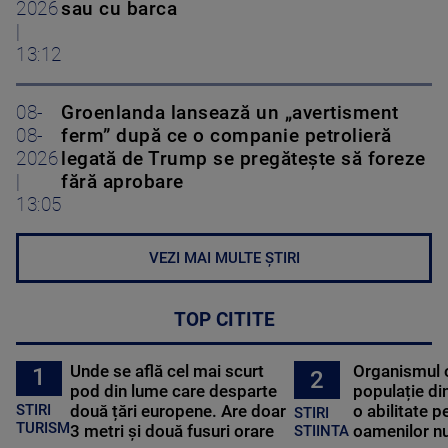
2026
sau cu barca
|
13:12
08-
Groenlanda lansează un „avertisment
08-
ferm” după ce o companie petrolieră
2026
legată de Trump se pregătește să foreze
|
fără aprobare
13:05
VEZI MAI MULTE ȘTIRI
TOP CITITE
Unde se află cel mai scurt
Organismul 
1
2
pod din lume care desparte
populație di
STIRI
două țări europene. Are doar
o abilitate p
STIRI
TURISM
3 metri și două fusuri orare
oamenilor nu
STIINTA