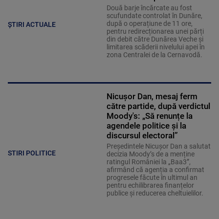
Două barje încărcate au fost
scufundate controlat în Dunăre,
după o operațiune de 11 ore,
ȘTIRI ACTUALE
pentru redirecționarea unei părți
din debit către Dunărea Veche și
limitarea scăderii nivelului apei în
zona Centralei de la Cernavodă.
Nicușor Dan, mesaj ferm
către partide, după verdictul
Moody's: „Să renunțe la
agendele politice şi la
discursul electoral”
Președintele Nicușor Dan a salutat
STIRI POLITICE
decizia Moody’s de a menține
ratingul României la „Baa3”,
afirmând că agenția a confirmat
progresele făcute în ultimul an
pentru echilibrarea finanțelor
publice și reducerea cheltuielilor.