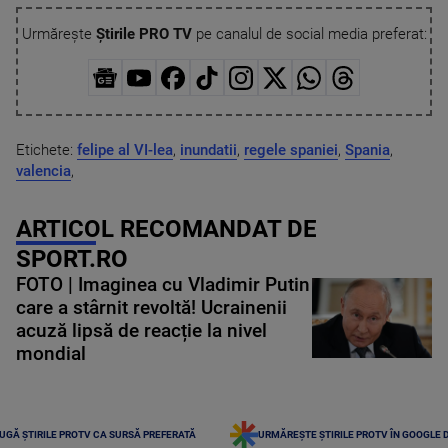
Urmărește
Știrile PRO TV
pe canalul de social media preferat:
Etichete:
felipe al VI-lea
,
inundatii
,
regele spaniei
,
Spania
,
valencia
,
ARTICOL RECOMANDAT DE
SPORT.RO
FOTO | Imaginea cu Vladimir Putin
care a stârnit revoltă! Ucrainenii
acuză lipsă de reacție la nivel
mondial
UGĂ ȘTIRILE PROTV CA SURSĂ PREFERATĂ
URMĂREȘTE ȘTIRILE PROTV ÎN GOOGLE 