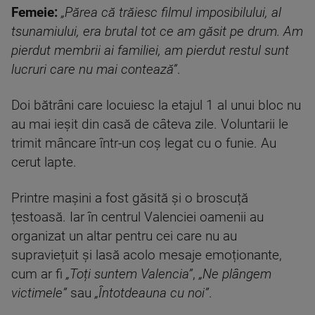
Femeie:
„Părea că trăiesc filmul imposibilului, al
tsunamiului, era brutal tot ce am găsit pe drum. Am
pierdut membrii ai familiei, am pierdut restul sunt
lucruri care nu mai contează”
.
Doi bătrâni care locuiesc la etajul 1 al unui bloc nu
au mai ieșit din casă de câteva zile. Voluntarii le
trimit mâncare într-un coș legat cu o funie. Au
cerut lapte.
Printre mașini a fost găsită și o broscuță
țestoasă. Iar în centrul Valenciei oamenii au
organizat un altar pentru cei care nu au
supraviețuit și lasă acolo mesaje emoționante,
cum ar fi
„Toți suntem Valencia”
,
„Ne plângem
victimele”
sau
„Întotdeauna cu noi”
.