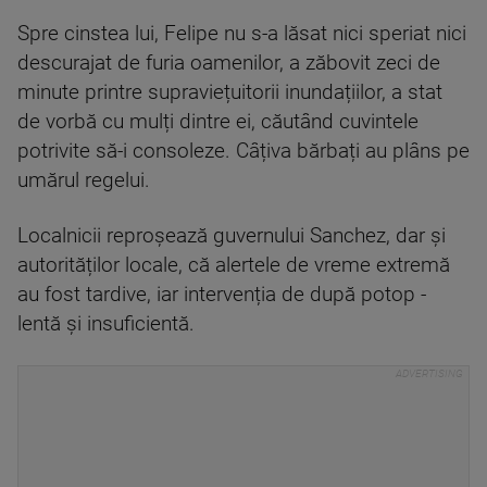
Spre cinstea lui, Felipe nu s-a lăsat nici speriat nici
descurajat de furia oamenilor, a zăbovit zeci de
minute printre supraviețuitorii inundațiilor, a stat
de vorbă cu mulți dintre ei, căutând cuvintele
potrivite să-i consoleze. Câțiva bărbați au plâns pe
umărul regelui.
Localnicii reproșează guvernului Sanchez, dar și
autorităților locale, că alertele de vreme extremă
au fost tardive, iar intervenția de după potop -
lentă și insuficientă.