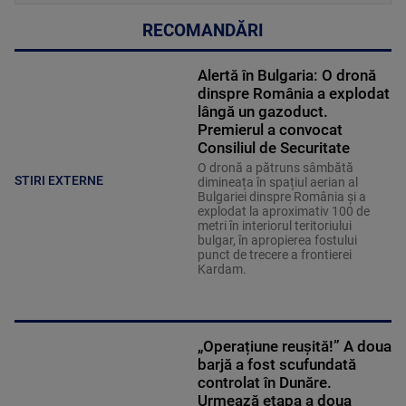
RECOMANDĂRI
Alertă în Bulgaria: O dronă
dinspre România a explodat
lângă un gazoduct.
Premierul a convocat
Consiliul de Securitate
O dronă a pătruns sâmbătă
STIRI EXTERNE
dimineața în spațiul aerian al
Bulgariei dinspre România și a
explodat la aproximativ 100 de
metri în interiorul teritoriului
bulgar, în apropierea fostului
punct de trecere a frontierei
Kardam.
„Operațiune reușită!” A doua
barjă a fost scufundată
controlat în Dunăre.
Urmează etapa a doua