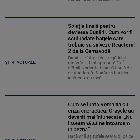
Soluția finală pentru
devierea Dunării. Cum vor fi
scufundate barjele care
trebuie să salveze Reactorul
2 de la Cernavodă
După zile întregi de pregătiri și
ȘTIRI ACTUALE
amânări a fost aprobată, în
sfârșit, varianta tehnică finală de
scufundare în Dunăre a barjelor
încărcate cu rocă.
Cum se luptă România cu
criza energetică. Orașele au
devenit mai întunecate. „Nu
înseamnă să ne întoarcem
în beznă”
Dacă spălați rufele seara, după ce