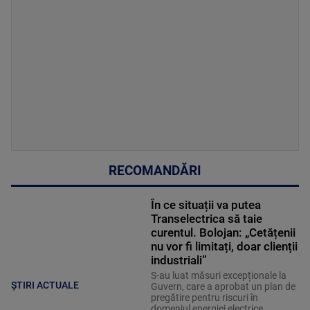
RECOMANDĂRI
În ce situații va putea
Transelectrica să taie
curentul. Bolojan: „Cetățenii
nu vor fi limitați, doar clienții
industriali”
S-au luat măsuri excepționale la
ȘTIRI ACTUALE
Guvern, care a aprobat un plan de
pregătire pentru riscuri în
domeniul energiei electrice.