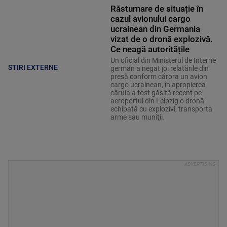
Răsturnare de situație în
cazul avionului cargo
ucrainean din Germania
vizat de o dronă explozivă.
Ce neagă autoritățile
Un oficial din Ministerul de Interne
STIRI EXTERNE
german a negat joi relatările din
presă conform cărora un avion
cargo ucrainean, în apropierea
căruia a fost găsită recent pe
aeroportul din Leipzig o dronă
echipată cu explozivi, transporta
arme sau muniţii.