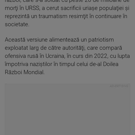
război, care s-a soldat cu peste 20 de milioane de
morţi în URSS, a cerut sacrificii uriaşe populaţiei şi
reprezintă un traumatism resimţit în continuare în
societate.
Această versiune alimentează un patriotism
exploatat larg de către autorităţi, care compară
ofensiva rusă în Ucraina, în curs din 2022, cu lupta
împotriva naziştilor în timpul celui de-al Doilea
Război Mondial.