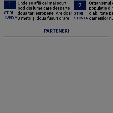
Unde se află cel mai scurt
Organismul 
1
2
pod din lume care desparte
populație di
STIRI
două țări europene. Are doar
o abilitate p
STIRI
TURISM
3 metri și două fusuri orare
oamenilor nu
STIINTA
PARTENERI