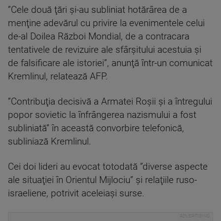
”Cele două ţări şi-au subliniat hotărârea de a
menţine adevărul cu privire la evenimentele celui
de-al Doilea Război Mondial, de a contracara
tentativele de revizuire ale sfârşitului acestuia şi
de falsificare ale istoriei”, anunţă într-un comunicat
Kremlinul, relatează AFP.
”Contribuţia decisivă a Armatei Roşii şi a întregului
popor sovietic la înfrângerea nazismului a fost
subliniată” în această convorbire telefonică,
subliniază Kremlinul.
Cei doi lideri au evocat totodată ”diverse aspecte
ale situaţiei în Orientul Mijlociu” şi relaţiile ruso-
israeliene, potrivit aceleiaşi surse.