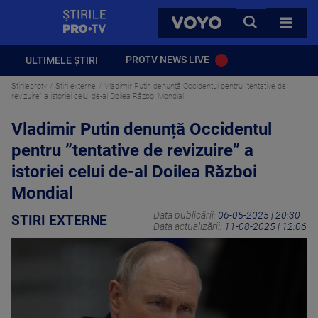
StirilePROTV
CAUTA
VOYO
TOATE 
PROTV NEWS LIVE
ULTIMELE ȘTIRI
Stirileprotv
Stiri externe
Vladimir Putin denunță Occidentul pentru ”tentative de
revizuire” a istoriei celui de-al Doilea Război Mondial
Vladimir Putin denunță Occidentul
pentru ”tentative de revizuire” a
istoriei celui de-al Doilea Război
Mondial
Data publicării:
06-05-2025 | 20:30
STIRI EXTERNE
Data actualizării:
11-08-2025 | 12:06