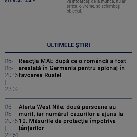
ȘTIRI ACTUALE
vă întoarceți de la muncă, nu ar
strica, o vreme, să schimbați
obiceiul.
ULTIMELE ȘTIRI
06-
Reacția MAE după ce o româncă a fost
08-
arestată în Germania pentru spionaj în
2026
favoarea Rusiei
|
23:02
06-
Alerta West Nile: două persoane au
08-
murit, iar numărul cazurilor a ajuns la
2026
10. Măsurile de protecție împotriva
|
țânțarilor
22:51