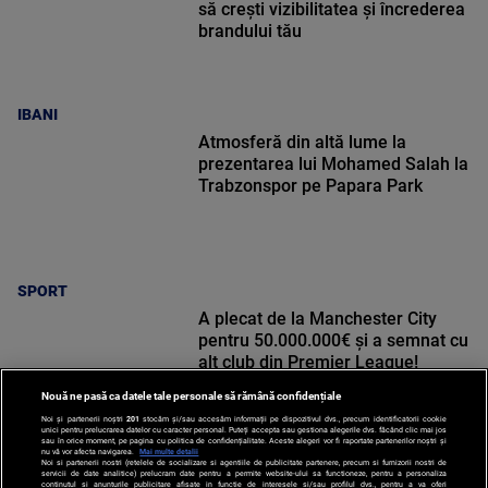
să crești vizibilitatea și încrederea
brandului tău
IBANI
Atmosferă din altă lume la
prezentarea lui Mohamed Salah la
Trabzonspor pe Papara Park
SPORT
A plecat de la Manchester City
pentru 50.000.000€ și a semnat cu
alt club din Premier League!
Nouă ne pasă ca datele tale personale să rămână confidențiale
Noi și partenerii noștri
201
stocăm și/sau accesăm informații pe dispozitivul dvs., precum identificatorii cookie
unici pentru prelucrarea datelor cu caracter personal. Puteți accepta sau gestiona alegerile dvs. făcând clic mai jos
sau în orice moment, pe pagina cu politica de confidențialitate. Aceste alegeri vor fi raportate partenerilor noștri și
nu vă vor afecta navigarea.
Mai multe detalii
Noi si partenerii nostri (retelele de socializare si agentiile de publicitate partenere, precum si furnizorii nostri de
SPORT
servicii de date analitice) prelucram date pentru a permite website-ului sa functioneze, pentru a personaliza
continutul si anunturile publicitare afisate in functie de interesele si/sau profilul dvs., pentru a va oferi