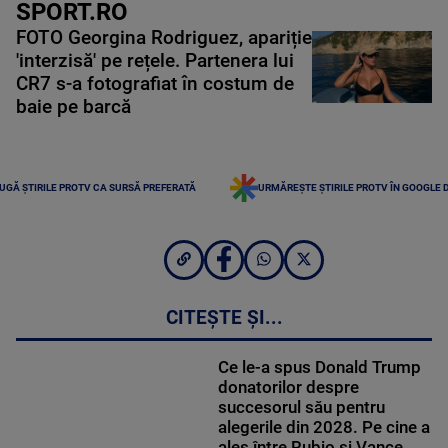
SPORT.RO
FOTO Georgina Rodriguez, apariție
'interzisă' pe rețele. Partenera lui
CR7 s-a fotografiat în costum de
baie pe barcă
UGĂ ȘTIRILE PROTV CA SURSĂ PREFERATĂ
URMĂREȘTE ȘTIRILE PROTV ÎN GOOGLE 
CITEȘTE ȘI...
Ce le-a spus Donald Trump
donatorilor despre
succesorul său pentru
alegerile din 2028. Pe cine a
ales între Rubio și Vance