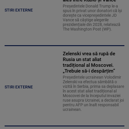
Președintele Donald Trump le-a
STIRI EXTERNE
spus în privat unor donatori că își
dorește ca vicepreședintele JD
Vance să câștige alegerile
prezidențiale din 2028, relatează
The Washington Post (WP).
Zelenski vrea să rupă de
Rusia un stat aliat
tradițional al Moscovei.
„Trebuie să-i despărțim”
Președintele ucrainean Volodimir
Zelenski va efectua sâmbătă o
vizită în Serbia, prima sa deplasare
STIRI EXTERNE
în acest stat aliat tradițional al
Moscovei de la începutul invaziei
ruse asupra Ucrainei, a declarat joi
pentru AFP un înalt responsabil
ucrainean.