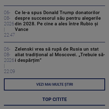
06-
Ce le-a spus Donald Trump donatorilor
08-
despre succesorul său pentru alegerile
2026
din 2028. Pe cine a ales între Rubio și
|
Vance
22:47
06-
Zelenski vrea să rupă de Rusia un stat
08-
aliat tradițional al Moscovei. „Trebuie să-
2026
i despărțim”
|
22:09
VEZI MAI MULTE ȘTIRI
TOP CITITE