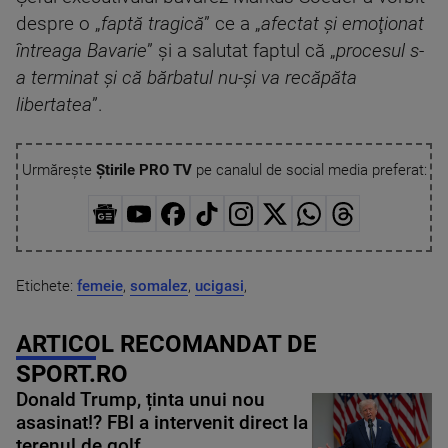
despre o „
faptă tragică
” ce a „
afectat şi emoţionat
întreaga Bavarie
” şi a salutat faptul că „
procesul s-
a terminat şi că bărbatul nu-şi va recăpăta
libertatea
”.
Urmărește
Știrile PRO TV
pe canalul de social media preferat:
Etichete:
femeie
,
somalez
,
ucigasi
,
ARTICOL RECOMANDAT DE
SPORT.RO
Donald Trump, ținta unui nou
asasinat!? FBI a intervenit direct la
terenul de golf