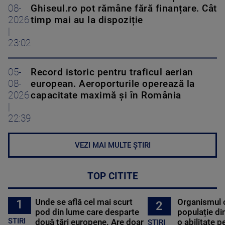
08-
Ghiseul.ro pot rămâne fără finanțare. Cât
2026
timp mai au la dispoziție
|
23:02
05-
Record istoric pentru traficul aerian
08-
european. Aeroporturile operează la
2026
capacitate maximă și în România
|
22:39
VEZI MAI MULTE ȘTIRI
TOP CITITE
Unde se află cel mai scurt
Organismul 
1
2
pod din lume care desparte
populație di
STIRI
două țări europene. Are doar
o abilitate p
STIRI