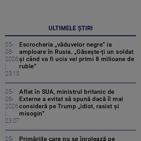
ULTIMELE ȘTIRI
05-
Escrocheria „văduvelor negre” ia
08-
amploare în Rusia. „Găsește-ți un soldat
2026
și când va fi ucis vei primi 8 milioane de
|
ruble”
23:15
05-
Aflat în SUA, ministrul britanic de
08-
Externe a evitat să spună dacă îl mai
2026
consideră pe Trump „idiot, rasist și
|
misogin”
23:07
05-
Primăriile care nu se înrolează pe