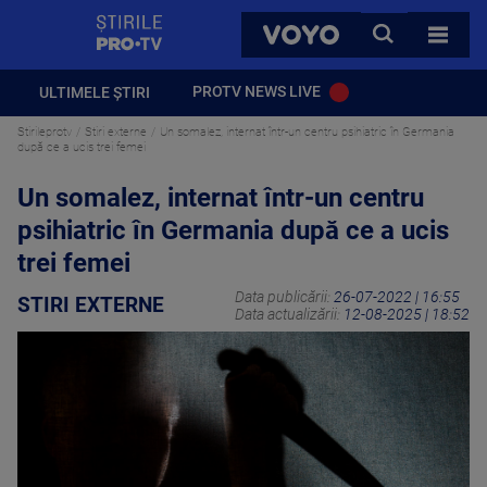
StirilePROTV
CAUTA
VOYO
TOATE 
PROTV NEWS LIVE
ULTIMELE ȘTIRI
Stirileprotv
Stiri externe
Un somalez, internat într-un centru psihiatric în Germania
după ce a ucis trei femei
Un somalez, internat într-un centru
psihiatric în Germania după ce a ucis
trei femei
Data publicării:
26-07-2022 | 16:55
STIRI EXTERNE
Data actualizării:
12-08-2025 | 18:52