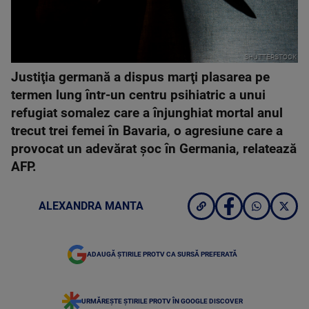
SHUTTERSTOCK
Justiţia germană a dispus marţi plasarea pe
termen lung într-un centru psihiatric a unui
refugiat somalez care a înjunghiat mortal anul
trecut trei femei în Bavaria, o agresiune care a
provocat un adevărat şoc în Germania, relatează
AFP.
ALEXANDRA MANTA
ADAUGĂ ȘTIRILE PROTV CA SURSĂ PREFERATĂ
URMĂREȘTE ȘTIRILE PROTV ÎN GOOGLE DISCOVER