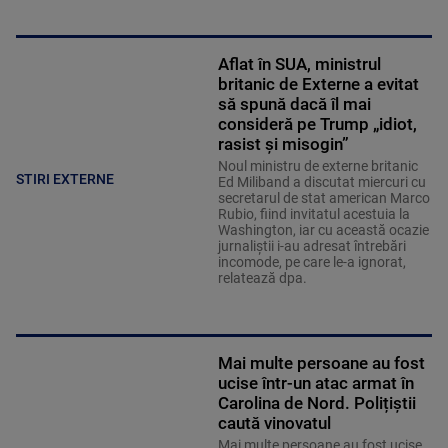
Aflat în SUA, ministrul
britanic de Externe a evitat
să spună dacă îl mai
consideră pe Trump „idiot,
rasist și misogin”
Noul ministru de externe britanic
STIRI EXTERNE
Ed Miliband a discutat miercuri cu
secretarul de stat american Marco
Rubio, fiind invitatul acestuia la
Washington, iar cu această ocazie
jurnaliştii i-au adresat întrebări
incomode, pe care le-a ignorat,
relatează dpa.
Mai multe persoane au fost
ucise într-un atac armat în
Carolina de Nord. Polițiștii
caută vinovatul
Mai multe persoane au fost ucise,