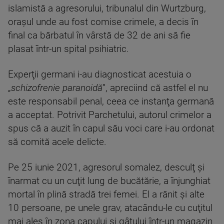
islamistă a agresorului, tribunalul din Wurtzburg,
oraşul unde au fost comise crimele, a decis în
final ca bărbatul în vârstă de 32 de ani să fie
plasat într-un spital psihiatric.
Experţii germani i-au diagnosticat acestuia o
„
schizofrenie paranoidă
”, apreciind că astfel el nu
este responsabil penal, ceea ce instanţa germană
a acceptat. Potrivit Parchetului, autorul crimelor a
spus că a auzit în capul său voci care i-au ordonat
să comită acele delicte.
Pe 25 iunie 2021, agresorul somalez, desculţ şi
înarmat cu un cuţit lung de bucătărie, a înjunghiat
mortal în plină stradă trei femei. El a rănit şi alte
10 persoane, pe unele grav, atacându-le cu cuţitul
mai ales în zona capului şi gâtului într-un magazin