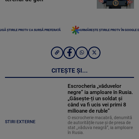
UGĂ ȘTIRILE PROTV CA SURSĂ PREFERATĂ
URMĂREȘTE ȘTIRILE PROTV ÎN GOOGLE 
CITEȘTE ȘI...
Escrocheria „văduvelor
negre” ia amploare în Rusia.
„Găsește-ți un soldat și
când va fi ucis vei primi 8
milioane de ruble”
O escrocherie macabră, denumită
STIRI EXTERNE
de autoritățile ruse și de presa de
stat „văduva neagră”, ia amploare
în Rusia.