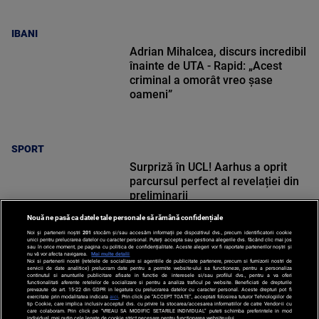
IBANI
Adrian Mihalcea, discurs incredibil
înainte de UTA - Rapid: „Acest
criminal a omorât vreo șase
oameni”
SPORT
Surpriză în UCL! Aarhus a oprit
parcursul perfect al revelației din
preliminarii
Nouă ne pasă ca datele tale personale să rămână confidențiale
Noi și partenerii noștri
201
stocăm și/sau accesăm informații pe dispozitivul dvs., precum identificatorii cookie
unici pentru prelucrarea datelor cu caracter personal. Puteți accepta sau gestiona alegerile dvs. făcând clic mai jos
sau în orice moment, pe pagina cu politica de confidențialitate. Aceste alegeri vor fi raportate partenerilor noștri și
nu vă vor afecta navigarea.
Mai multe detalii
Noi si partenerii nostri (retelele de socializare si agentiile de publicitate partenere, precum si furnizorii nostri de
SPORT
servicii de date analitice) prelucram date pentru a permite website-ului sa functioneze, pentru a personaliza
continutul si anunturile publicitare afisate in functie de interesele si/sau profilul dvs., pentru a va oferi
functionalitati aferente retelelor de socializare si pentru a analiza traficul pe website. Beneficiati de drepturile
prevazute de art. 15-22 din GDPR in legatura cu prelucrarea datelor cu caracter personal. Aceste drepturi pot fi
exercitate prin modalitatea indicata
aici
. Prin click pe “ACCEPT TOATE”, acceptati folosirea tuturor Tehnologiilor de
tip Cookie, care implica inclusiv acceptul dvs. cu privire la stocarea/accesarea informatiilor de catre Vendor-ii cu
care colaboram. Prin click pe “VREAU SA MODIFIC SETARILE INDIVIDUAL” puteti schimba preferintele in mod
individual, mai putin cele legate de cookie strict necesare pentru functionarea website-ului.