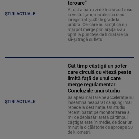
teroare”
A fost a patra zi de foc și cod roșu
ȘTIRI ACTUALE
în vestul țării, mai ales că s-au
înregistrat și 40 de grade la
umbră. Cei care au simțit că nu
mai pot merge prin arșiță s-au
oprit la punctele de hidratare ca
să-și tragă sufletul.
Cât timp câștigă un șofer
care circulă cu viteză peste
limită față de unul care
merge regulamentar.
Concluziile unui studiu
Să apeși mai tare pe accelerație nu
ȘTIRI ACTUALE
înseamnă neapărat că ajungi mai
repede la destinație. Un studiu
recent, bazat pe monitorizarea a
mii de deplasări arată că timpul
câștigat este, în medie, de doar un
minut la o călătorie de aproape 50
de kilometri.