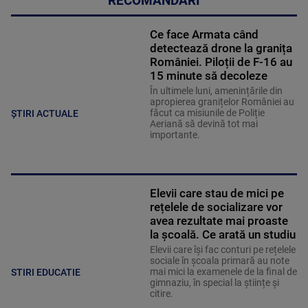
RECOMANDĂRI
Ce face Armata când
detectează drone la granița
României. Piloții de F-16 au
15 minute să decoleze
În ultimele luni, amenințările din
apropierea granițelor României au
făcut ca misiunile de Poliție
ȘTIRI ACTUALE
Aeriană să devină tot mai
importante.
Elevii care stau de mici pe
rețelele de socializare vor
avea rezultate mai proaste
la școală. Ce arată un studiu
Elevii care îşi fac conturi pe rețelele
sociale în școala primară au note
mai mici la examenele de la final de
STIRI EDUCATIE
gimnaziu, în special la științe și
citire.