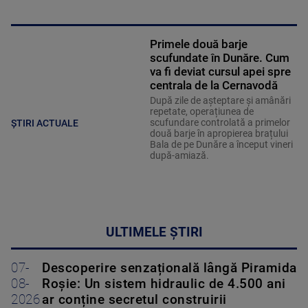
Primele două barje
scufundate în Dunăre. Cum
va fi deviat cursul apei spre
centrala de la Cernavodă
După zile de așteptare și amânări
repetate, operațiunea de
scufundare controlată a primelor
ȘTIRI ACTUALE
două barje în apropierea brațului
Bala de pe Dunăre a început vineri
după-amiază.
ULTIMELE ȘTIRI
07-
Descoperire senzațională lângă Piramida
08-
Roșie: Un sistem hidraulic de 4.500 ani
2026
ar conține secretul construirii