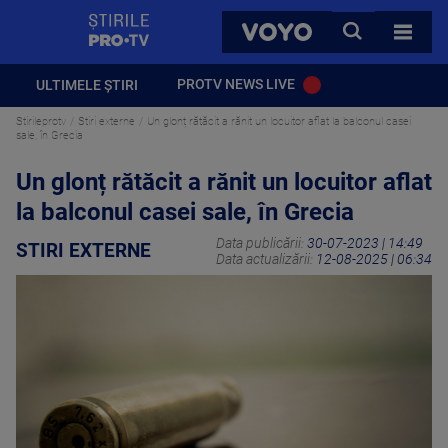
StirilePROTV
CAUTA
VOYO
TOATE 
PROTV NEWS LIVE
ULTIMELE ȘTIRI
Stirileprotv
Stiri externe
Un glonț rătăcit a rănit un locuitor aflat la balconul casei
sale, în Grecia
Un glonț rătăcit a rănit un locuitor aflat
la balconul casei sale, în Grecia
Data publicării:
30-07-2023 | 14:49
STIRI EXTERNE
Data actualizării:
12-08-2025 | 06:34