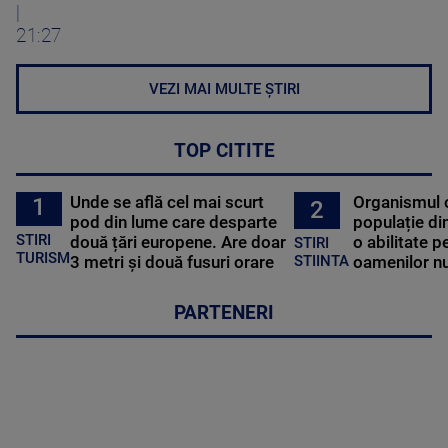
|
21:27
VEZI MAI MULTE ȘTIRI
TOP CITITE
Unde se află cel mai scurt
Organismul 
1
2
pod din lume care desparte
populație di
STIRI
două țări europene. Are doar
o abilitate p
STIRI
TURISM
3 metri și două fusuri orare
oamenilor nu
STIINTA
PARTENERI