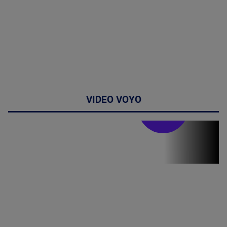
VIDEO VOYO
Stirile PRO TV
Stirile PRO
TV # 19.00 -