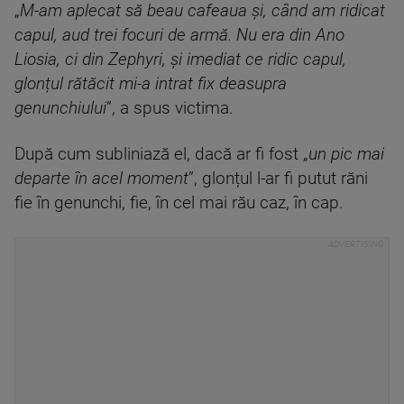
„
M-am aplecat să beau cafeaua și, când am ridicat
capul, aud trei focuri de armă. Nu era din Ano
Liosia, ci din Zephyri, și imediat ce ridic capul,
glonțul rătăcit mi-a intrat fix deasupra
genunchiului
”, a spus victima.
După cum subliniază el, dacă ar fi fost „
un pic mai
departe în acel moment
”, glonțul l-ar fi putut răni
fie în genunchi, fie, în cel mai rău caz, în cap.