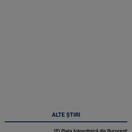
07 August
2026
MAI
MULTE
DETALII
48:24
ALTE ȘTIRI
(P) Piața fotovoltaică din București