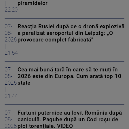
|
piramidelor
22:20
07-
Reacția Rusiei după ce o dronă explozivă
08-
a paralizat aeroportul din Leipzig: „O
2026
provocare complet fabricată”
|
21:54
07-
Cea mai bună țară în care să te muți în
08-
2026 este din Europa. Cum arată top 10
2026
state
|
21:44
07-
Furtuni puternice au lovit România după
08-
caniculă. Pagube după un Cod roşu de
2026
ploi torenţiale. VIDEO