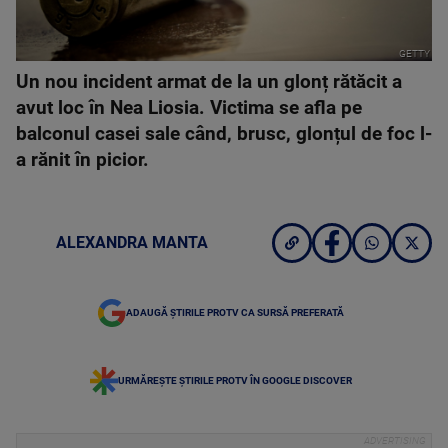
GETTY
Un nou incident armat de la un glonț rătăcit a
avut loc în Nea Liosia. Victima se afla pe
balconul casei sale când, brusc, glonțul de foc l-
a rănit în picior.
ALEXANDRA MANTA
ADAUGĂ ȘTIRILE PROTV CA SURSĂ PREFERATĂ
URMĂREȘTE ȘTIRILE PROTV ÎN GOOGLE DISCOVER