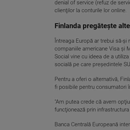
denial of service (refuz de serv
clienţilor la conturile lor online.
Finlanda pregătește alte
Întreaga Europă ar trebui să-şi
companiile americane Visa şi M
Social vine cu ideea de a utiliza
socială pe care preşedintele S
Pentru a oferi o alternativă, Finl
fi posibile pentru consumatori î
"Am putea crede că avem opţiun
funcţionează prin infrastructura 
Banca Centrală Europeană intenţi