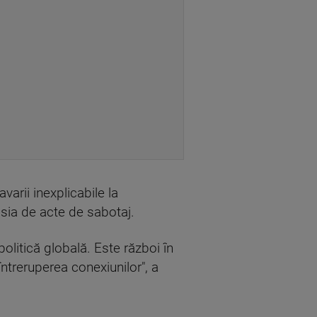
avarii inexplicabile la
usia de acte de sabotaj.
olitică globală. Este război în
 întreruperea conexiunilor", a