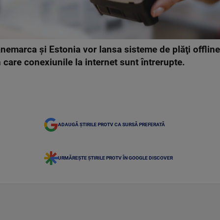
emarca şi Estonia vor lansa sisteme de plăţi offline 
n care conexiunile la internet sunt întrerupte.
ADAUGĂ ȘTIRILE PROTV CA SURSĂ PREFERATĂ
URMĂREȘTE ȘTIRILE PROTV ÎN GOOGLE DISCOVER