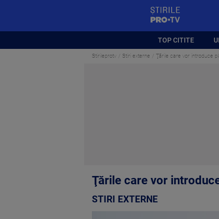
StirilePROTV
TOP CITITE
U
Stirileprotv
Stiri externe
Ţările care vor introduce pl
Ţările care vor introduce
STIRI EXTERNE