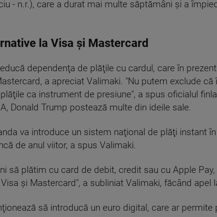
iciu - n.r.), care a durat mai multe săptămâni şi a împ
rnative la Visa și Mastercard
 reducă dependenţa de plăţile cu cardul, care în prezen
astercard, a apreciat Valimaki. "Nu putem exclude că î
 plăţile ca instrument de presiune", a spus oficialul fin
UA, Donald Trump postează multe din ideile sale.
anda va introduce un sistem naţional de plăţi instant în câ
ncă de anul viitor, a spus Valimaki.
i să plătim cu card de debit, credit sau cu Apple Pay
Visa şi Mastercard", a subliniat Valimaki, făcând apel la
onează să introducă un euro digital, care ar permite pl