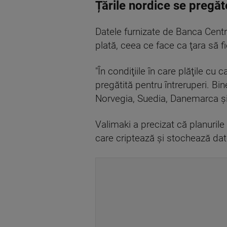
Țările nordice se pregăte
Datele furnizate de Banca Cent
plată, ceea ce face ca ţara să 
"În condiţiile în care plăţile cu
pregătită pentru întreruperi. Bin
Norvegia, Suedia, Danemarca şi Es
Valimaki a precizat că planurile 
care criptează şi stochează datel