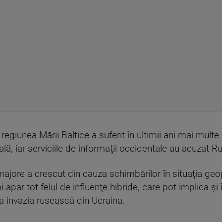
 regiunea Mării Baltice a suferit în ultimii ani mai multe 
lă, iar serviciile de informaţii occidentale au acuzat R
majore a crescut din cauza schimbărilor în situaţia geop
i apar tot felul de influenţe hibride, care pot implica şi
la invazia rusească din Ucraina.