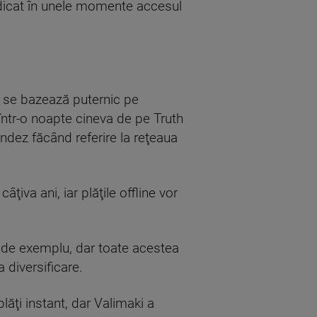
iedicat în unele momente accesul
t se bazează puternic pe
ntr-o noapte cineva de pe Truth
landez făcând referire la reţeaua
ţiva ani, iar plăţile offline vor
, de exemplu, dar toate acestea
 diversificare.
ăţi instant, dar Valimaki a