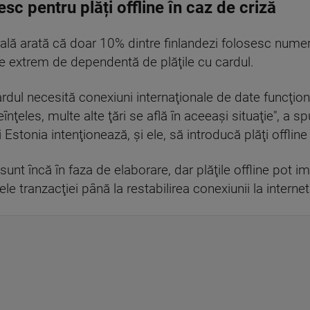
sc pentru plăți offline în caz de criză
rală arată că doar 10% dintre finlandezi folosesc nume
fie extrem de dependentă de plăţile cu cardul.
 cardul necesită conexiuni internaţionale de date funcţion
eînţeles, multe alte ţări se află în aceeaşi situaţie", a
tonia intenţionează, şi ele, să introducă plăţi offline cu
sunt încă în faza de elaborare, dar plăţile offline pot im
e tranzacţiei până la restabilirea conexiunii la internet