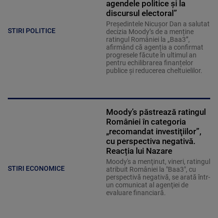
agendele politice şi la
discursul electoral”
Președintele Nicușor Dan a salutat
STIRI POLITICE
decizia Moody’s de a menține
ratingul României la „Baa3”,
afirmând că agenția a confirmat
progresele făcute în ultimul an
pentru echilibrarea finanțelor
publice și reducerea cheltuielilor.
Moody’s păstrează ratingul
României în categoria
„recomandat investiţiilor”,
cu perspectiva negativă.
Reacția lui Nazare
Moody's a menţinut, vineri, ratingul
STIRI ECONOMICE
atribuit României la "Baa3", cu
perspectivă negativă, se arată într-
un comunicat al agenţiei de
evaluare financiară.