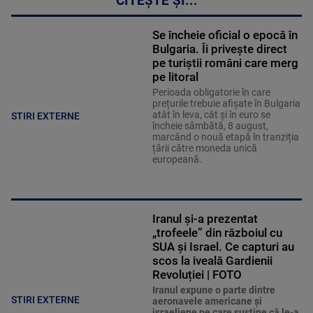
CITEȘTE ȘI...
Se încheie oficial o epocă în
Bulgaria. Îi privește direct
pe turiștii români care merg
pe litoral
Perioada obligatorie în care
prețurile trebuie afișate în Bulgaria
atât în leva, cât și în euro se
STIRI EXTERNE
încheie sâmbătă, 8 august,
marcând o nouă etapă în tranziția
țării către moneda unică
europeană.
Iranul și-a prezentat
„trofeele” din războiul cu
SUA și Israel. Ce capturi au
scos la iveală Gardienii
Revoluției | FOTO
Iranul expune o parte dintre
STIRI EXTERNE
aeronavele americane şi
israeliene pe care susţine că le-a