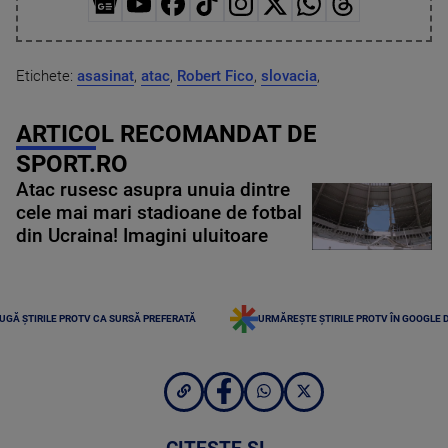
Etichete:
asasinat
,
atac
,
Robert Fico
,
slovacia
,
ARTICOL RECOMANDAT DE
SPORT.RO
Atac rusesc asupra unuia dintre
cele mai mari stadioane de fotbal
din Ucraina! Imagini uluitoare
UGĂ ȘTIRILE PROTV CA SURSĂ PREFERATĂ
URMĂREȘTE ȘTIRILE PROTV ÎN GOOGLE 