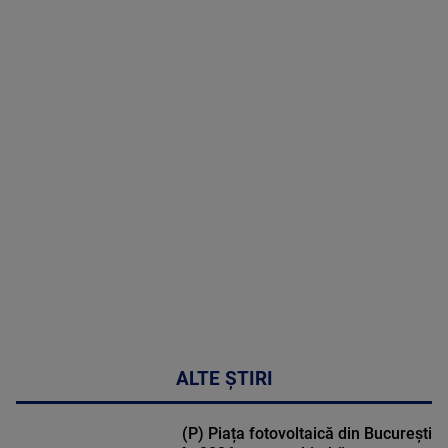
07 August
2026
MAI
MULTE
DETALII
48:24
ALTE ȘTIRI
(P) Piața fotovoltaică din București