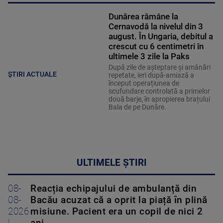
Dunărea rămâne la
Cernavodă la nivelul din 3
august. În Ungaria, debitul a
crescut cu 6 centimetri în
ultimele 3 zile la Paks
După zile de așteptare și amânări
ȘTIRI ACTUALE
repetate, ieri după-amiază a
început operațiunea de
scufundare controlată a primelor
două barje, în apropierea brațului
Bala de pe Dunăre.
ULTIMELE ȘTIRI
08-
Reacția echipajului de ambulanță din
08-
Bacău acuzat că a oprit la piață în plină
2026
misiune. Pacient era un copil de nici 2