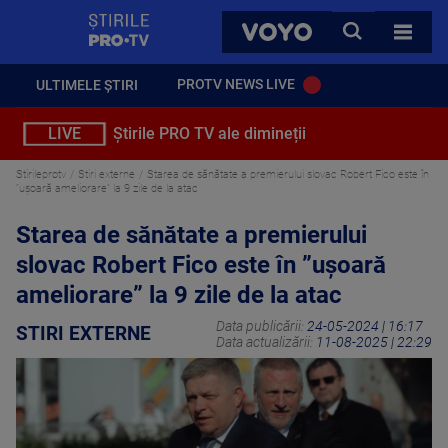
StirilePROTV
CAUTA
VOYO
TOATE 
PROTV NEWS LIVE
ULTIMELE ȘTIRI
LIVE
Știrile PRO TV ale dimineții
Stirileprotv
Stiri externe
Starea de sănătate a premierului slovac Robert Fico este în
”uşoară ameliorare” la 9 zile de la atac
Starea de sănătate a premierului
slovac Robert Fico este în ”uşoară
ameliorare” la 9 zile de la atac
Data publicării:
24-05-2024 | 16:17
STIRI EXTERNE
Data actualizării:
11-08-2025 | 22:29