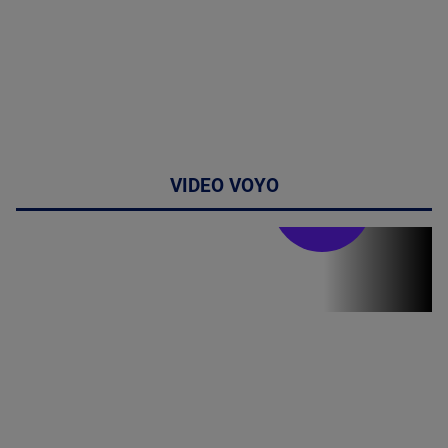
VIDEO VOYO
Stirile PRO TV
Stirile PRO
TV # 19.00 -