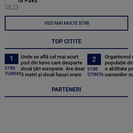
|
la Paks
08:23
VEZI MAI MULTE ȘTIRI
TOP CITITE
Unde se află cel mai scurt
Organismul 
1
2
pod din lume care desparte
populație di
STIRI
două țări europene. Are doar
o abilitate p
STIRI
TURISM
3 metri și două fusuri orare
oamenilor nu
STIINTA
PARTENERI