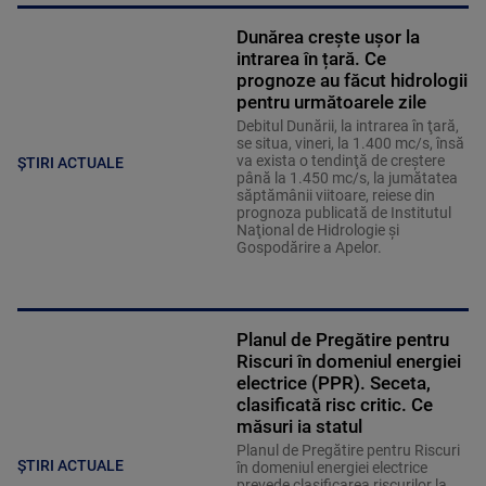
Dunărea crește ușor la
intrarea în țară. Ce
prognoze au făcut hidrologii
pentru următoarele zile
Debitul Dunării, la intrarea în ţară,
se situa, vineri, la 1.400 mc/s, însă
va exista o tendinţă de creştere
ȘTIRI ACTUALE
până la 1.450 mc/s, la jumătatea
săptămânii viitoare, reiese din
prognoza publicată de Institutul
Naţional de Hidrologie şi
Gospodărire a Apelor.
Planul de Pregătire pentru
Riscuri în domeniul energiei
electrice (PPR). Seceta,
clasificată risc critic. Ce
măsuri ia statul
Planul de Pregătire pentru Riscuri
ȘTIRI ACTUALE
în domeniul energiei electrice
prevede clasificarea riscurilor la