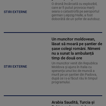
O dronă încărcată cu explozibil,
care ar fi putut provoca marți
seara o catastrofă pe aeroportul
STIRI EXTERNE
german Leipzig/Halle, a fost
doborâtă de un șofer de autobuz.
Un muncitor moldovean,
lăsat să moară pe șantier de
șase colegi români. Nimeni
nu a sunat la ambulanță
timp de două ore
Un muncitor venit din Republica
STIRI EXTERNE
Moldova și ajuns în Italia cu
speranța unui loc de muncă a
murit pe un șantier din Padova,
după ce i s-a făcut rău în timpul
programului.
Arabia Saudită, Turcia și