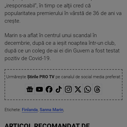
„iresponsabil”, în timp ce alţii cred că
popularitatea premierului în vârstă de 36 de ani va
crește.
Marin s-a aflat în centrul unui scandal în
decembrie, după ce a ieşit noaptea într-un club,
după ce un coleg de-ai ei din Guvern a fost testat
pozitiv de Covid-19.
Urmărește
Știrile PRO TV
pe canalul de social media preferat:
Etichete:
Finlanda
,
Sanna Marin
,
ARTICOL RECOMANDAT DE