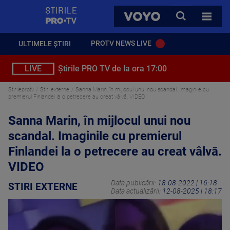
StirilePROTV
CAUTA
VOYO
TOATE 
PROTV NEWS LIVE
ULTIMELE ȘTIRI
LIVE
Știrile PRO TV de la ora 17:00
Stirileprotv
Stiri externe
Sanna Marin, în mijlocul unui nou scandal. Imaginile cu
premierul Finlandei la o petrecere au creat vâlvă. VIDEO
Sanna Marin, în mijlocul unui nou
scandal. Imaginile cu premierul
Finlandei la o petrecere au creat vâlvă.
VIDEO
Data publicării:
18-08-2022 | 16:18
STIRI EXTERNE
Data actualizării:
12-08-2025 | 18:17