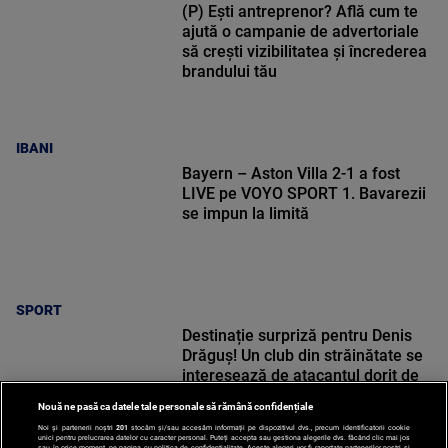
(P) Ești antreprenor? Află cum te
ajută o campanie de advertoriale
să crești vizibilitatea și încrederea
brandului tău
IBANI
Bayern – Aston Villa 2-1 a fost
LIVE pe VOYO SPORT 1. Bavarezii
se impun la limită
SPORT
Destinație surpriză pentru Denis
Drăguș! Un club din străinătate se
interesează de atacantul dorit de
Gigi Becali la FCSB
Nouă ne pasă ca datele tale personale să rămână confidențiale
Noi și partenerii noștri
201
stocăm și/sau accesăm informații pe dispozitivul dvs., precum identificatorii cookie
unici pentru prelucrarea datelor cu caracter personal. Puteți accepta sau gestiona alegerile dvs. făcând clic mai jos
sau în orice moment, pe pagina cu politica de confidențialitate. Aceste alegeri vor fi raportate partenerilor noștri și