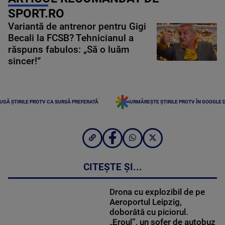
SPORT.RO
Variantă de antrenor pentru Gigi
Becali la FCSB? Tehnicianul a
răspuns fabulos: „Să o luăm
sincer!”
UGĂ ȘTIRILE PROTV CA SURSĂ PREFERATĂ
URMĂREȘTE ȘTIRILE PROTV ÎN GOOGLE 
CITEȘTE ȘI...
Drona cu explozibil de pe
Aeroportul Leipzig,
doborâtă cu piciorul.
„Eroul”, un șofer de autobuz