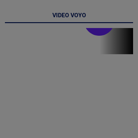
VIDEO VOYO
Stirile PRO TV
Stirile PRO
TV # 13.00 -
07 August
2026
MAI
MULTE