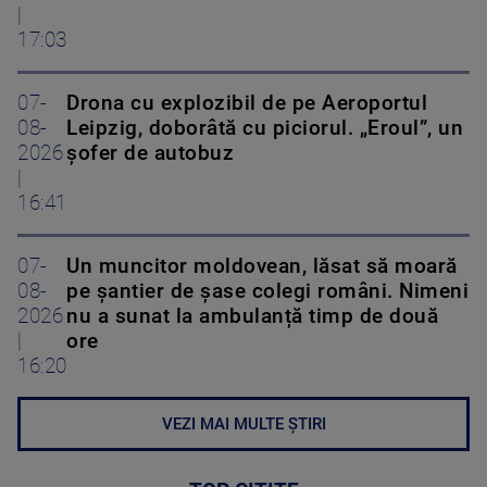
|
17:03
07-
Drona cu explozibil de pe Aeroportul
08-
Leipzig, doborâtă cu piciorul. „Eroul”, un
2026
șofer de autobuz
|
16:41
07-
Un muncitor moldovean, lăsat să moară
08-
pe șantier de șase colegi români. Nimeni
2026
nu a sunat la ambulanță timp de două
|
ore
16:20
VEZI MAI MULTE ȘTIRI