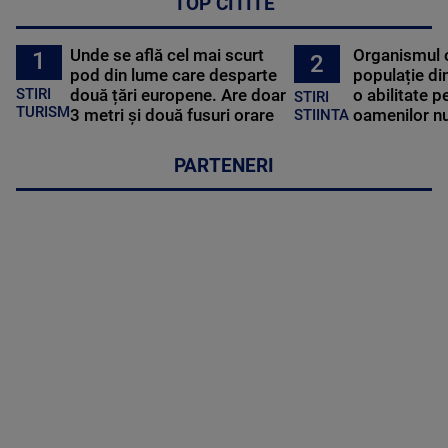
TOP CITITE
Unde se află cel mai scurt
Organismul 
1
2
pod din lume care desparte
populație di
STIRI
două țări europene. Are doar
o abilitate p
STIRI
TURISM
3 metri și două fusuri orare
oamenilor nu
STIINTA
PARTENERI