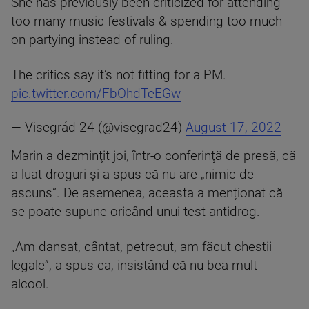
She has previously been criticized for attending
too many music festivals & spending too much
on partying instead of ruling.
The critics say it’s not fitting for a PM.
pic.twitter.com/FbOhdTeEGw
— Visegrád 24 (@visegrad24)
August 17, 2022
Marin a dezminţit joi, într-o conferinţă de presă, că
a luat droguri şi a spus că nu are „nimic de
ascuns”. De asemenea, aceasta a menționat că
se poate supune oricând unui test antidrog.
„Am dansat, cântat, petrecut, am făcut chestii
legale”, a spus ea, insistând că nu bea mult
alcool.