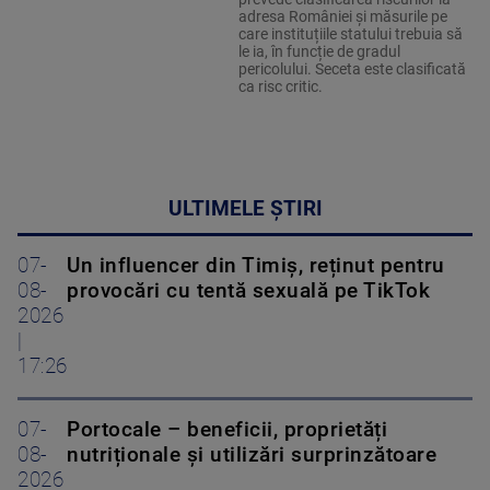
adresa României și măsurile pe
care instituțiile statului trebuia să
le ia, în funcție de gradul
pericolului. Seceta este clasificată
ca risc critic.
ULTIMELE ȘTIRI
07-
Un influencer din Timiș, reținut pentru
08-
provocări cu tentă sexuală pe TikTok
2026
|
17:26
07-
Portocale – beneficii, proprietăți
08-
nutriționale și utilizări surprinzătoare
2026