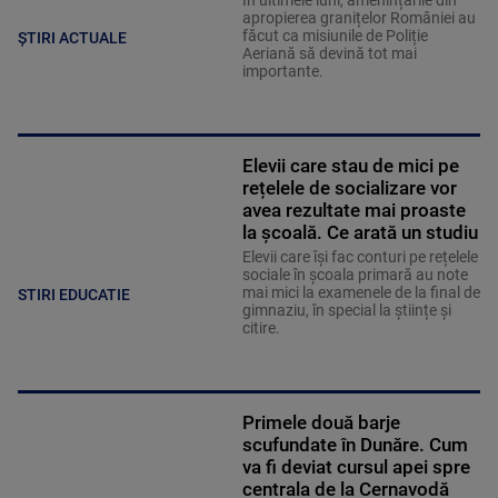
În ultimele luni, amenințările din
apropierea granițelor României au
făcut ca misiunile de Poliție
ȘTIRI ACTUALE
Aeriană să devină tot mai
importante.
Elevii care stau de mici pe
rețelele de socializare vor
avea rezultate mai proaste
la școală. Ce arată un studiu
Elevii care îşi fac conturi pe rețelele
sociale în școala primară au note
mai mici la examenele de la final de
STIRI EDUCATIE
gimnaziu, în special la științe și
citire.
Primele două barje
scufundate în Dunăre. Cum
va fi deviat cursul apei spre
centrala de la Cernavodă