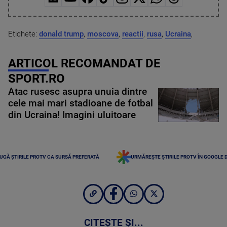
Etichete:
donald trump
,
moscova
,
reactii
,
rusa
,
Ucraina
,
ARTICOL RECOMANDAT DE
SPORT.RO
Atac rusesc asupra unuia dintre
cele mai mari stadioane de fotbal
din Ucraina! Imagini uluitoare
UGĂ ȘTIRILE PROTV CA SURSĂ PREFERATĂ
URMĂREȘTE ȘTIRILE PROTV ÎN GOOGLE 
CITEȘTE ȘI...