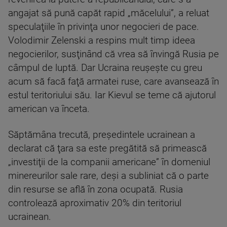
angajat să pună capăt rapid „măcelului”, a reluat
speculaţiile în privinţa unor negocieri de pace.
Volodimir Zelenski a respins mult timp ideea
negocierilor, susţinând că vrea să învingă Rusia pe
câmpul de luptă. Dar Ucraina reuşeşte cu greu
acum să facă faţă armatei ruse, care avansează în
estul teritoriului său. Iar Kievul se teme că ajutorul
american va înceta.
Săptămâna trecută, preşedintele ucrainean a
declarat că ţara sa este pregătită să primească
„investiţii de la companii americane” în domeniul
minereurilor sale rare, deşi a subliniat că o parte
din resurse se află în zona ocupată. Rusia
controlează aproximativ 20% din teritoriul
ucrainean.