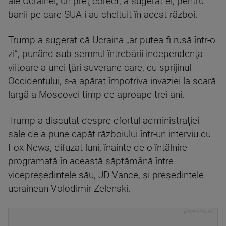
ale Ucrainei, un preţ corect, a sugerat el, pentru
banii pe care SUA i-au cheltuit în acest război.
Trump a sugerat că Ucraina „ar putea fi rusă într-o
zi”, punând sub semnul întrebării independenţa
viitoare a unei ţări suverane care, cu sprijinul
Occidentului, s-a apărat împotriva invaziei la scară
largă a Moscovei timp de aproape trei ani.
Trump a discutat despre efortul administraţiei
sale de a pune capăt războiului într-un interviu cu
Fox News, difuzat luni, înainte de o întâlnire
programată în această săptămână între
vicepreşedintele său, JD Vance, şi preşedintele
ucrainean Volodimir Zelenski.