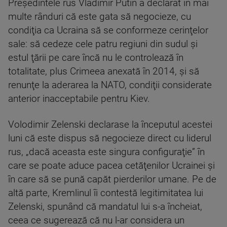
Preşedintele rus Vladimir Putin a declarat în mai
multe rânduri că este gata să negocieze, cu
condiţia ca Ucraina să se conformeze cerinţelor
sale: să cedeze cele patru regiuni din sudul şi
estul ţării pe care încă nu le controlează în
totalitate, plus Crimeea anexată în 2014, şi să
renunţe la aderarea la NATO, condiţii considerate
anterior inacceptabile pentru Kiev.
Volodimir Zelenski declarase la începutul acestei
luni că este dispus să negocieze direct cu liderul
rus, „dacă aceasta este singura configuraţie” în
care se poate aduce pacea cetăţenilor Ucrainei şi
în care să se pună capăt pierderilor umane. Pe de
altă parte, Kremlinul îi contestă legitimitatea lui
Zelenski, spunând că mandatul lui s-a încheiat,
ceea ce sugerează că nu l-ar considera un