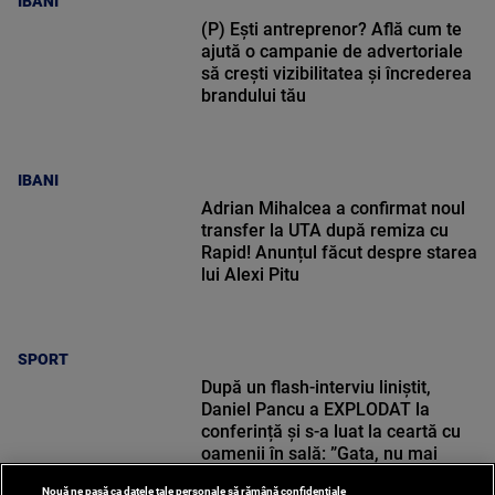
IBANI
(P) Ești antreprenor? Află cum te
ajută o campanie de advertoriale
să crești vizibilitatea și încrederea
brandului tău
IBANI
Adrian Mihalcea a confirmat noul
transfer la UTA după remiza cu
Rapid! Anunțul făcut despre starea
lui Alexi Pitu
SPORT
După un flash-interviu liniștit,
Daniel Pancu a EXPLODAT la
conferință și s-a luat la ceartă cu
oamenii în sală: ”Gata, nu mai
strigați”
Nouă ne pasă ca datele tale personale să rămână confidențiale