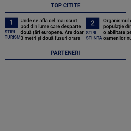
TOP CITITE
Unde se află cel mai scurt
Organismul 
1
2
pod din lume care desparte
populație di
STIRI
două țări europene. Are doar
o abilitate p
STIRI
TURISM
3 metri și două fusuri orare
oamenilor nu
STIINTA
PARTENERI