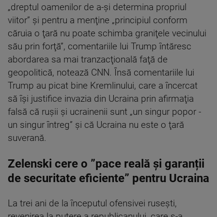
„dreptul oamenilor de a-şi determina propriul
viitor” şi pentru a menţine „principiul conform
căruia o ţară nu poate schimba graniţele vecinului
său prin forţă”, comentariile lui Trump întăresc
abordarea sa mai tranzacţională faţă de
geopolitică, notează CNN. Însă comentariile lui
Trump au picat bine Kremlinului, care a încercat
să îşi justifice invazia din Ucraina prin afirmaţia
falsă că ruşii şi ucrainenii sunt „un singur popor -
un singur întreg” şi că Ucraina nu este o ţară
suverană.
Zelenski cere o ”pace reală și garanții
de securitate eficiente” pentru Ucraina
La trei ani de la începutul ofensivei ruseşti,
revenirea la putere a republicanului, care s-a