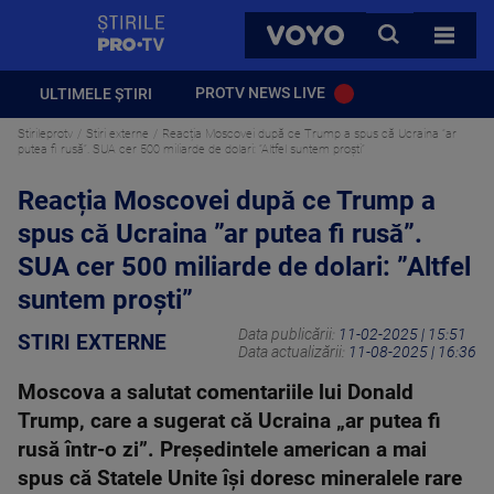
StirilePROTV
CAUTA
VOYO
TOATE 
PROTV NEWS LIVE
ULTIMELE ȘTIRI
Stirileprotv
Stiri externe
Reacția Moscovei după ce Trump a spus că Ucraina ”ar
putea fi rusă”. SUA cer 500 miliarde de dolari: ”Altfel suntem proști”
Reacția Moscovei după ce Trump a
spus că Ucraina ”ar putea fi rusă”.
SUA cer 500 miliarde de dolari: ”Altfel
suntem proști”
Data publicării:
11-02-2025 | 15:51
STIRI EXTERNE
Data actualizării:
11-08-2025 | 16:36
Moscova a salutat comentariile lui Donald
Trump, care a sugerat că Ucraina „ar putea fi
rusă într-o zi”. Președintele american a mai
spus că Statele Unite își doresc mineralele rare