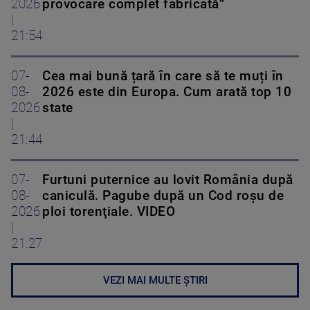
2026
provocare complet fabricată”
|
21:54
07-
Cea mai bună țară în care să te muți în
08-
2026 este din Europa. Cum arată top 10
2026
state
|
21:44
07-
Furtuni puternice au lovit România după
08-
caniculă. Pagube după un Cod roşu de
2026
ploi torenţiale. VIDEO
|
21:27
VEZI MAI MULTE ȘTIRI