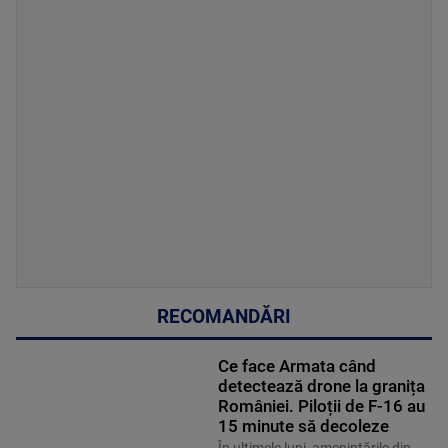
RECOMANDĂRI
Ce face Armata când
detectează drone la granița
României. Piloții de F-16 au
15 minute să decoleze