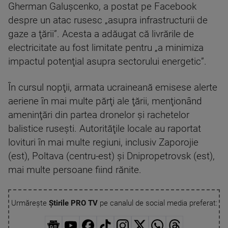
Gherman Galuşcenko, a postat pe Facebook
despre un atac rusesc „asupra infrastructurii de
gaze a ţării”. Acesta a adăugat că livrările de
electricitate au fost limitate pentru „a minimiza
impactul potenţial asupra sectorului energetic”.
În cursul nopţii, armata ucraineană emisese alerte
aeriene în mai multe părţi ale ţării, menţionând
ameninţări din partea dronelor şi rachetelor
balistice ruseşti. Autorităţile locale au raportat
lovituri în mai multe regiuni, inclusiv Zaporojie
(est), Poltava (centru-est) şi Dnipropetrovsk (est),
mai multe persoane fiind rănite.
Urmărește
Știrile PRO TV
pe canalul de social media preferat: