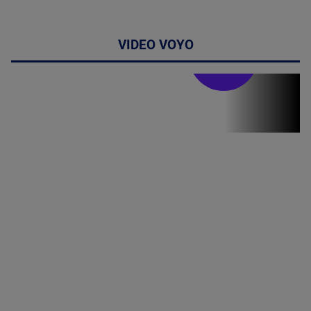
VIDEO VOYO
Stirile PRO TV
Stirile PRO
TV # 19.00 -
07 August
2026
MAI
MULTE