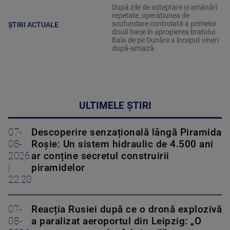
După zile de așteptare și amânări
repetate, operațiunea de
scufundare controlată a primelor
ȘTIRI ACTUALE
două barje în apropierea brațului
Bala de pe Dunăre a început vineri
după-amiază.
ULTIMELE ȘTIRI
07-
Descoperire senzațională lângă Piramida
08-
Roșie: Un sistem hidraulic de 4.500 ani
2026
ar conține secretul construirii
|
piramidelor
22:20
07-
Reacția Rusiei după ce o dronă explozivă
08-
a paralizat aeroportul din Leipzig: „O