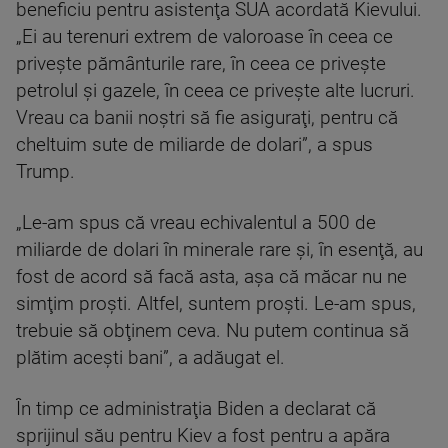
beneficiu pentru asistenţa SUA acordată Kievului.
„Ei au terenuri extrem de valoroase în ceea ce
priveşte pământurile rare, în ceea ce priveşte
petrolul şi gazele, în ceea ce priveşte alte lucruri.
Vreau ca banii noştri să fie asiguraţi, pentru că
cheltuim sute de miliarde de dolari”, a spus
Trump.
„Le-am spus că vreau echivalentul a 500 de
miliarde de dolari în minerale rare şi, în esenţă, au
fost de acord să facă asta, aşa că măcar nu ne
simţim proşti. Altfel, suntem proşti. Le-am spus,
trebuie să obţinem ceva. Nu putem continua să
plătim aceşti bani”, a adăugat el.
În timp ce administraţia Biden a declarat că
sprijinul său pentru Kiev a fost pentru a apăra