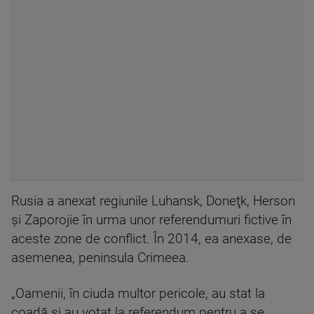
Rusia a anexat regiunile Luhansk, Doneţk, Herson
şi Zaporojie în urma unor referendumuri fictive în
aceste zone de conflict. În 2014, ea anexase, de
asemenea, peninsula Crimeea.
„Oamenii, în ciuda multor pericole, au stat la
coadă şi au votat la referendum pentru a se