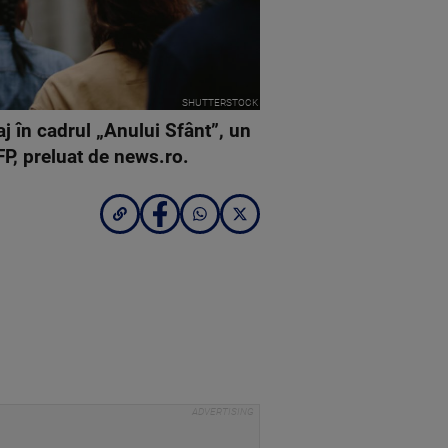
SHUTTERSTOCK
j în cadrul „Anului Sfânt”, un
FP, preluat de news.ro.