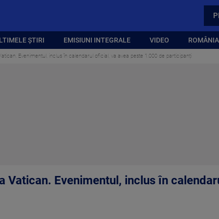
P
LTIMELE ȘTIRI
EMISIUNI INTEGRALE
VIDEO
ROMÂNIA,
atican. Evenimentul, inclus în calendarul oficial, va avea peste 1.000 de participanți
a Vatican. Evenimentul, inclus în calendaru