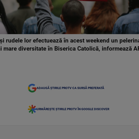
şi rudele lor efectuează în acest weekend un pelerina
 mare diversitate în Biserica Catolică, informează A
ADAUGĂ ȘTIRILE PROTV CA SURSĂ PREFERATĂ
URMĂREȘTE ȘTIRILE PROTV ÎN GOOGLE DISCOVER