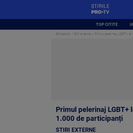
StirilePROTV
TOP CITITE
U
Stirileprotv
Stiri externe
Primul pelerinaj LGBT+ la V
Primul pelerinaj LGBT+ l
1.000 de participanți
STIRI EXTERNE