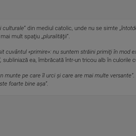
şi culturale
” din mediul catolic, unde nu se simte „
întot
mai mult spaţiu „
pluralităţii
”.
it cuvântul «primire»: nu suntem străini primiţi în mod e
,
subliniază ea, îmbrăcată într-un tricou alb în culorile 
un munte pe care îl urci şi care are mai multe versante”.
ste foarte bine aşa”.