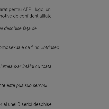
clarat pentru AFP Hugo, un
otive de confidenţialitate.
ai deschise faţă de
homosexuale ca fiind „
intrinsec
lumea s-ar întâlni cu toată
nte este pus sub semnul
r al unei Biserici deschise