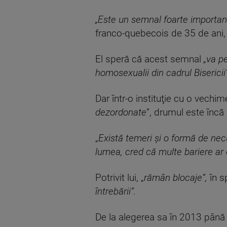
„Este un semnal foarte important
franco-quebecois de 35 de ani, 
El speră că acest semnal
„va p
homosexualii din cadrul Bisericii”
Dar într-o instituţie cu o vechi
dezordonate
”, drumul este încă 
„
Există temeri şi o formă de nec
lumea, cred că multe bariere ar
Potrivit lui, „
rămân blocaje”,
în s
întrebării”.
De la alegerea sa în 2013 până l