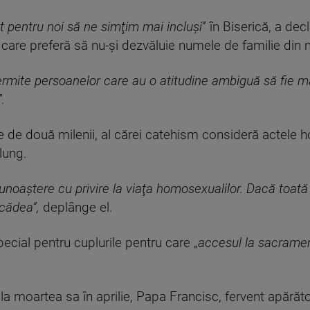
 pentru noi să ne simţim mai incluşi
” în Biserică, a de
care preferă să nu-şi dezvăluie numele de familie din m
ermite persoanelor care au o atitudine ambiguă să fie m
.
me de două milenii, al cărei catehism consideră actele 
lung.
unoaştere cu privire la viaţa homosexualilor. Dacă toată 
 cădea”,
deplânge el.
pecial pentru cuplurile pentru care „
accesul la sacrame
a moartea sa în aprilie, Papa Francisc, fervent apărăto