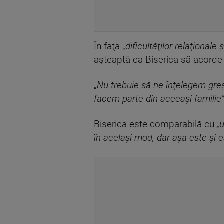
În faţa „
dificultăţilor relaţionale 
aşteaptă ca Biserica să acorde 
„
Nu trebuie să ne înţelegem greş
facem parte din aceeaşi familie”
Biserica este comparabilă cu
„
în acelaşi mod, dar aşa este şi e