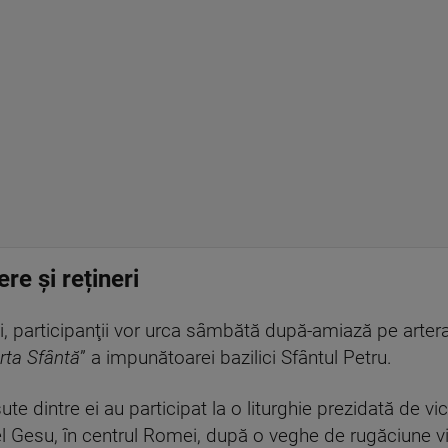
re și rețineri
ini, participanţii vor urca sâmbătă după-amiază pe arter
rta Sfântă
” a impunătoarei bazilici Sfântul Petru.
ute dintre ei au participat la o liturghie prezidată de v
l Gesu, în centrul Romei, după o veghe de rugăciune vin