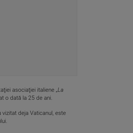
iei asociaţiei italiene „
La
zat o dată la 25 de ani.
vizitat deja Vaticanul, este
lui.