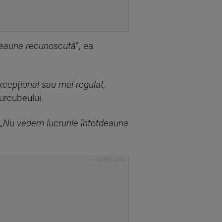
deauna recunoscută
”, ea
xcepţional sau mai regulat,
curcubeului.
„
Nu vedem lucrurile întotdeauna