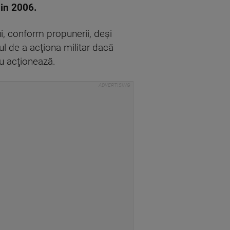
din 2006.
, conform propunerii, deşi
l de a acţiona militar dacă
nu acţionează.