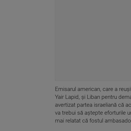
Emisarul american, care a reuşit
Yair Lapid, şi Liban pentru dema
avertizat partea israeliană că 
va trebui să aştepte eforturile 
mai relatat că fostul ambasador a