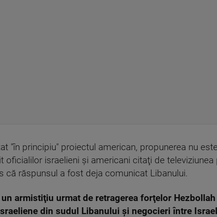
at "în principiu" proiectul american, propunerea nu est
 oficialilor israelieni şi americani citaţi de televiziunea
is că răspunsul a fost deja comunicat Libanului.
un armistiţiu urmat de retragerea forţelor Hezbollah l
sraeliene din sudul Libanului şi negocieri între Isra