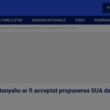
P
LTIMELE ȘTIRI
EMISIUNI INTEGRALE
VIDEO
ROMÂNIA,
nyahu ar fi acceptat propunerea SUA de încetare a focului în Liban
tanyahu ar fi acceptat propunerea SUA de 