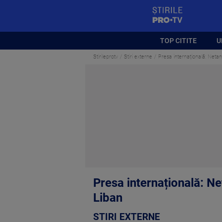
StirilePROTV
TOP CITITE
U
Stirileprotv
Stiri externe
Presa internațională: Neta
Presa internațională: Ne
Liban
STIRI EXTERNE