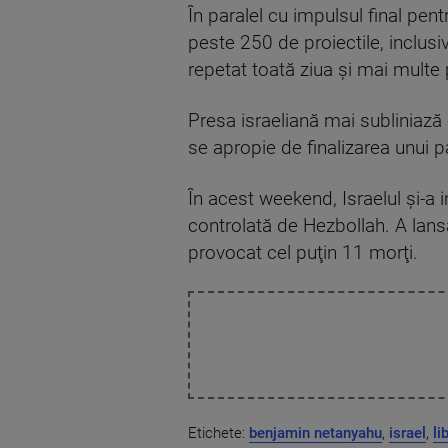
În paralel cu impulsul final pent
peste 250 de proiectile, inclusiv
repetat toată ziua şi mai multe 
Presa israeliană mai subliniază 
se apropie de finalizarea unui 
În acest weekend, Israelul şi-a 
controlată de Hezbollah. A lansa
provocat cel puţin 11 morţi.
Etichete:
benjamin netanyahu
,
israel
,
li