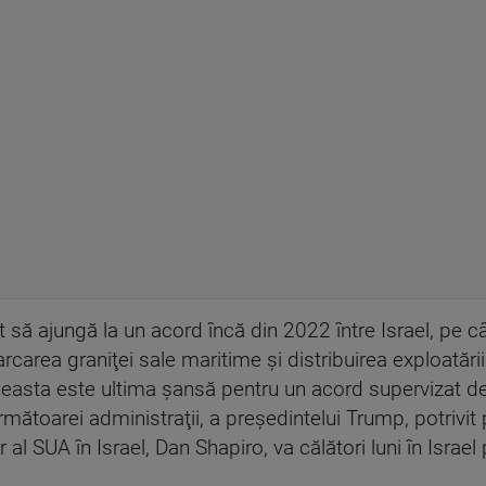
 să ajungă la un acord încă din 2022 între Israel, pe câ
rcarea graniţei sale maritime şi distribuirea exploatări
aceasta este ultima şansă pentru un acord supervizat d
următoarei administraţii, a preşedintelui Trump, potrivit
l SUA în Israel, Dan Shapiro, va călători luni în Israel p