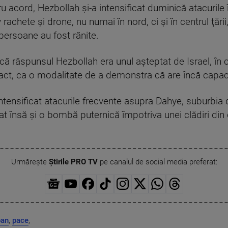
ru acord, Hezbollah şi-a intensificat duminică atacurile 
 rachete şi drone, nu numai în nord, ci şi în centrul ţăr
persoane au fost rănite.
că răspunsul Hezbollah era unul aşteptat de Israel, în c
pact, ca o modalitate de a demonstra că are încă capac
intensificat atacurile frecvente asupra Dahye, suburbia d
t însă şi o bombă puternică împotriva unei clădiri din c
Urmărește
Știrile PRO TV
pe canalul de social media preferat:
ban
,
pace
,