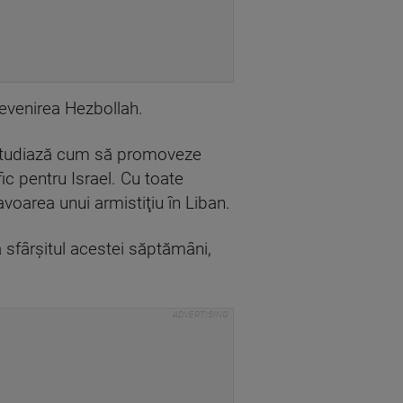
revenirea Hezbollah.
i studiază cum să promoveze
ic pentru Israel. Cu toate
avoarea unui armistiţiu în Liban.
a sfârşitul acestei săptămâni,