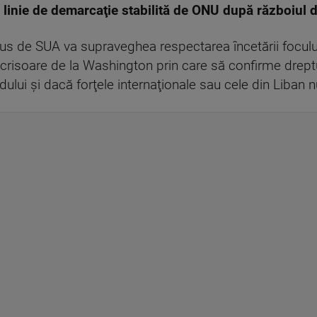
o linie de demarcaţie stabilită de ONU după războiul 
us de SUA va supraveghea respectarea încetării focului
crisoare de la Washington prin care să confirme dreptu
ului şi dacă forţele internaţionale sau cele din Liban 