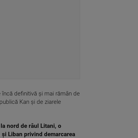
e încă definitivă şi mai rămân de
 publică Kan şi de ziarele
a nord de râul Litani, o
el şi Liban privind demarcarea