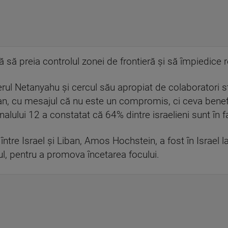
ă să preia controlul zonei de frontieră şi să împiedice 
mierul Netanyahu şi cercul său apropiat de colaborator
lian, cu mesajul că nu este un compromis, ci ceva benef
alului 12 a constatat că 64% dintre israelieni sunt în f
între Israel şi Liban, Amos Hochstein, a fost în Israel l
tul, pentru a promova încetarea focului.