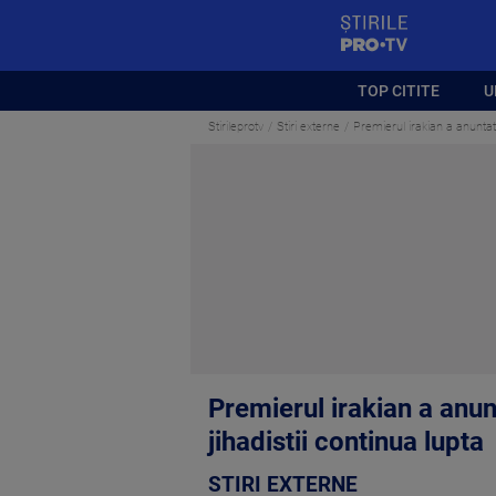
StirilePROTV
TOP CITITE
U
Stirileprotv
Stiri externe
Premierul irakian a anuntat "
Premierul irakian a anunt
jihadistii continua lupta
STIRI EXTERNE