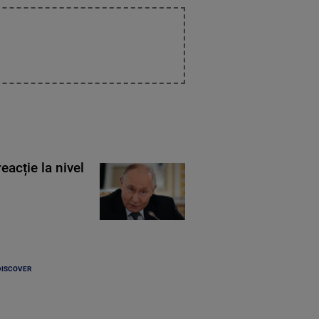
eacție la nivel
DISCOVER