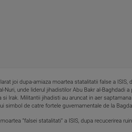
arat joi dupa-amiaza moartea statalitatii false a ISIS, 
al-Nuri, unde liderul jihadistilor Abu Bakr al-Baghdadi a
ria si Irak. Militantii jihadisti au aruncat in aer sapta
tui simbol de catre fortele guvernamentale de la Bagda
moartea ”falsei statalitati” a ISIS, dupa recucerirea rui