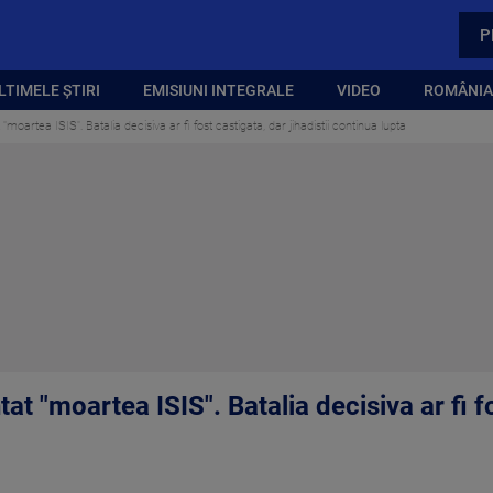
P
LTIMELE ȘTIRI
EMISIUNI INTEGRALE
VIDEO
ROMÂNIA,
moartea ISIS". Batalia decisiva ar fi fost castigata, dar jihadistii continua lupta
at "moartea ISIS". Batalia decisiva ar fi f