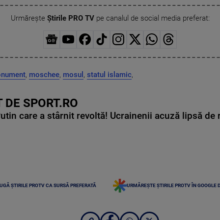
Urmărește
Știrile PRO TV
pe canalul de social media preferat:
nument
,
moschee
,
mosul
,
statul islamic
,
 DE SPORT.RO
in care a stârnit revoltă! Ucrainenii acuză lipsă de r
UGĂ ȘTIRILE PROTV CA SURSĂ PREFERATĂ
URMĂREȘTE ȘTIRILE PROTV ÎN GOOGLE 