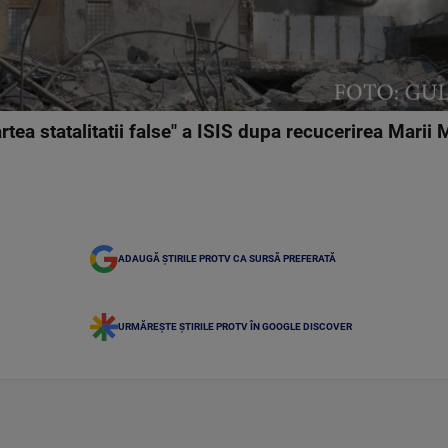
rtea statalitatii false" a ISIS dupa recucerirea Marii
ADAUGĂ ȘTIRILE PROTV CA SURSĂ PREFERATĂ
URMĂREȘTE ȘTIRILE PROTV ÎN GOOGLE DISCOVER