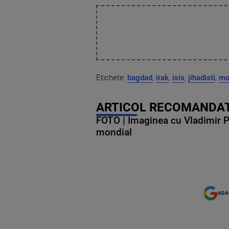
Etichete:
bagdad
,
irak
,
isis
,
jihadisti
,
mo
ARTICOL RECOMANDAT
FOTO | Imaginea cu Vladimir Put
mondial
ADA