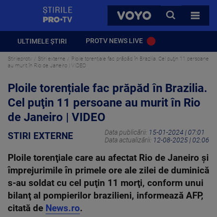
StirilePROTV
CAUTA
VOYO
TOATE 
PROTV NEWS LIVE
ULTIMELE ȘTIRI
Stirileprotv
Stiri externe
Ploile torențiale fac prăpăd în Brazilia. Cel puţin 11 persoane
au murit în Rio de Janeiro | VIDEO
Ploile torențiale fac prăpăd în Brazilia.
Cel puţin 11 persoane au murit în Rio
de Janeiro | VIDEO
Data publicării:
15-01-2024 | 07:01
STIRI EXTERNE
Data actualizării:
12-08-2025 | 02:06
Ploile torenţiale care au afectat Rio de Janeiro şi
împrejurimile în primele ore ale zilei de duminică
s-au soldat cu cel puţin 11 morţi, conform unui
bilanţ al pompierilor brazilieni, informează AFP,
citată de
News.ro
.