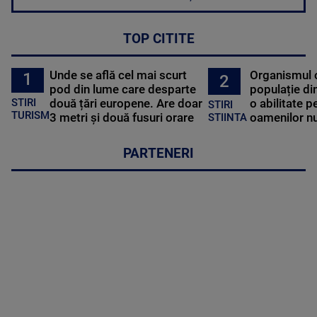
TOP CITITE
Unde se află cel mai scurt
Organismul 
1
2
pod din lume care desparte
populație di
STIRI
două țări europene. Are doar
o abilitate p
STIRI
TURISM
3 metri și două fusuri orare
oamenilor nu
STIINTA
PARTENERI