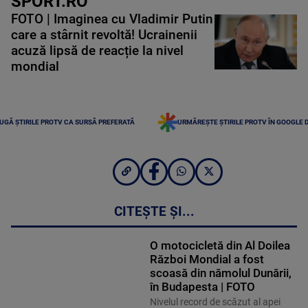
SPORT.RO
FOTO | Imaginea cu Vladimir Putin
care a stârnit revoltă! Ucrainenii
acuză lipsă de reacție la nivel
mondial
UGĂ ȘTIRILE PROTV CA SURSĂ PREFERATĂ
URMĂREȘTE ȘTIRILE PROTV ÎN GOOGLE 
CITEȘTE ȘI...
O motocicletă din Al Doilea
Război Mondial a fost
scoasă din nămolul Dunării,
în Budapesta | FOTO
Nivelul record de scăzut al apei