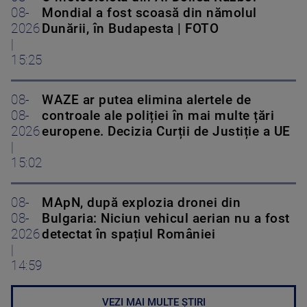
08-
Mondial a fost scoasă din nămolul
2026
Dunării, în Budapesta | FOTO
|
15:25
08-
WAZE ar putea elimina alertele de
08-
controale ale poliției în mai multe țări
2026
europene. Decizia Curții de Justiție a UE
|
15:02
08-
MApN, după explozia dronei din
08-
Bulgaria: Niciun vehicul aerian nu a fost
2026
detectat în spațiul României
|
14:59
VEZI MAI MULTE ȘTIRI