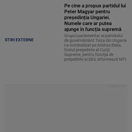
Pe cine a propus partidul lui
Peter Magyar pentru
președinția Ungariei.
Numele care ar putea
ajunge în funcția supremă
Grupul parlamentar al partidului
STIRI EXTERNE
de guvernământ Tisza din Ungaria
l-a nominalizat pe Andras Baka,
fostul preşedinte al Curţii
Supreme, pentru funcţia de
preşedinte al ţării, informează MTI.