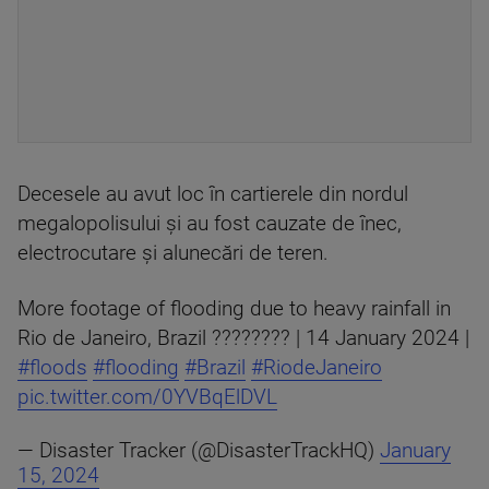
Decesele au avut loc în cartierele din nordul
megalopolisului şi au fost cauzate de înec,
electrocutare şi alunecări de teren.
More footage of flooding due to heavy rainfall in
Rio de Janeiro, Brazil ???????? | 14 January 2024 |
#floods
#flooding
#Brazil
#RiodeJaneiro
pic.twitter.com/0YVBqElDVL
— Disaster Tracker (@DisasterTrackHQ)
January
15, 2024