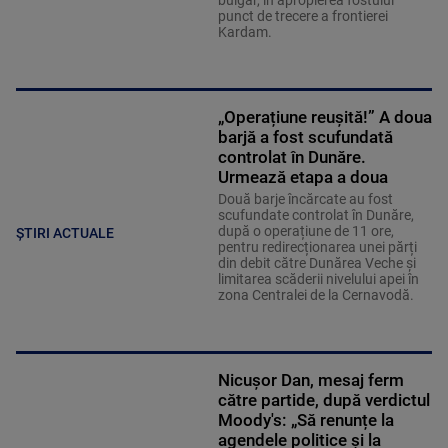
bulgar, în apropierea fostului
punct de trecere a frontierei
Kardam.
„Operațiune reușită!” A doua
barjă a fost scufundată
controlat în Dunăre.
Urmează etapa a doua
Două barje încărcate au fost
scufundate controlat în Dunăre,
după o operațiune de 11 ore,
ȘTIRI ACTUALE
pentru redirecționarea unei părți
din debit către Dunărea Veche și
limitarea scăderii nivelului apei în
zona Centralei de la Cernavodă.
Nicușor Dan, mesaj ferm
către partide, după verdictul
Moody's: „Să renunțe la
agendele politice şi la