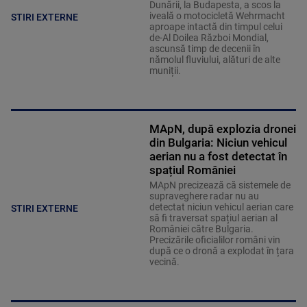
Dunării, la Budapesta, a scos la
iveală o motocicletă Wehrmacht
STIRI EXTERNE
aproape intactă din timpul celui
de-Al Doilea Război Mondial,
ascunsă timp de decenii în
nămolul fluviului, alături de alte
muniții.
MApN, după explozia dronei
din Bulgaria: Niciun vehicul
aerian nu a fost detectat în
spațiul României
MApN precizează că sistemele de
supraveghere radar nu au
detectat niciun vehicul aerian care
STIRI EXTERNE
să fi traversat spațiul aerian al
României către Bulgaria.
Precizările oficialilor români vin
după ce o dronă a explodat în țara
vecină.