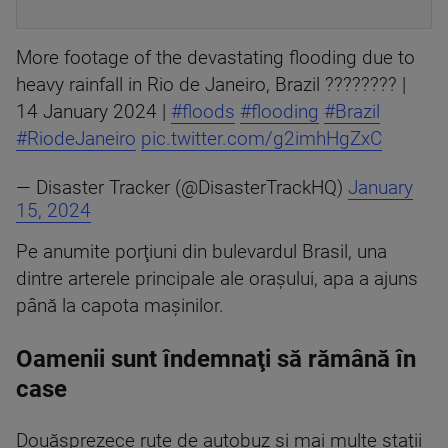
More footage of the devastating flooding due to
heavy rainfall in Rio de Janeiro, Brazil ???????? |
14 January 2024 |
#floods
#flooding
#Brazil
#RiodeJaneiro
pic.twitter.com/g2imhHgZxC
— Disaster Tracker (@DisasterTrackHQ)
January
15, 2024
Pe anumite porţiuni din bulevardul Brasil, una
dintre arterele principale ale oraşului, apa a ajuns
până la capota maşinilor.
Oamenii sunt îndemnaţi să rămână în
case
Douăsprezece rute de autobuz şi mai multe staţii