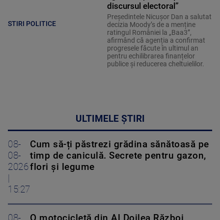
discursul electoral”
Președintele Nicușor Dan a salutat
STIRI POLITICE
decizia Moody’s de a menține
ratingul României la „Baa3”,
afirmând că agenția a confirmat
progresele făcute în ultimul an
pentru echilibrarea finanțelor
publice și reducerea cheltuielilor.
ULTIMELE ȘTIRI
08-
Cum să-ți păstrezi grădina sănătoasă pe
08-
timp de caniculă. Secrete pentru gazon,
2026
flori și legume
|
15:27
08-
O motocicletă din Al Doilea Război