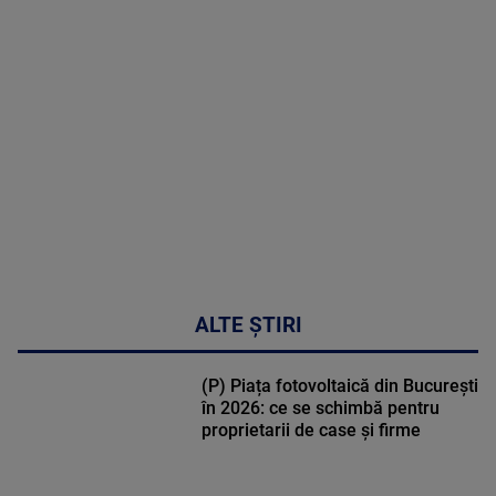
MAI
MULTE
DETALII
02:32:45
ALTE ȘTIRI
(P) Piața fotovoltaică din București
în 2026: ce se schimbă pentru
proprietarii de case și firme