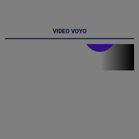
VIDEO VOYO
Stirile PRO TV
Stirile PRO
TV # 07.00 -
08 August
2026