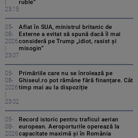
|
ruble”
23:15
05-
Aflat în SUA, ministrul britanic de
08-
Externe a evitat să spună dacă îl mai
2026
consideră pe Trump „idiot, rasist și
|
misogin”
23:07
05-
Primăriile care nu se înrolează pe
08-
Ghiseul.ro pot rămâne fără finanțare. Cât
2026
timp mai au la dispoziție
|
23:02
05-
Record istoric pentru traficul aerian
08-
european. Aeroporturile operează la
2026
capacitate maximă și în România