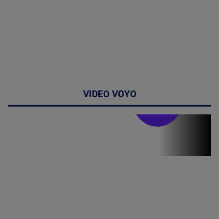
VIDEO VOYO
Stirile PRO TV
Stirile PRO
TV # 19.00 -