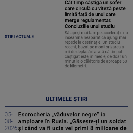
Cât timp câștigă un șofer
care circulă cu viteză peste
limită față de unul care
merge regulamentar.
Concluziile unui studiu
Să apeși mai tare pe accelerație nu
ȘTIRI ACTUALE
înseamnă neapărat că ajungi mai
repede la destinație. Un studiu
recent, bazat pe monitorizarea a
mii de deplasări arată că timpul
câștigat este, în medie, de doar un
minut la o călătorie de aproape 50
de kilometri.
ULTIMELE ȘTIRI
05-
Escrocheria „văduvelor negre” ia
08-
amploare în Rusia. „Găsește-ți un soldat
2026
și când va fi ucis vei primi 8 milioane de