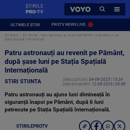
StirilePROTV
CAUTA
VOYO
TOATE 
PROTV NEWS LIVE
ULTIMELE ȘTIRI
Stirileprotv
Stiri Stiinta
Patru astronauți au revenit pe Pământ, după șase luni pe
Stația Spațială Internațională
Patru astronauți au revenit pe Pământ,
după șase luni pe Stația Spațială
Internațională
Data publicării:
04-09-2023 | 13:24
STIRI STIINTA
Data actualizării:
12-08-2025 | 05:38
Patru astronauți au ajuns luni dimineață în
siguranță înapoi pe Pământ, după 6 luni
petrecute pe Stația Spațială Internațională.
STIRILEPROTV