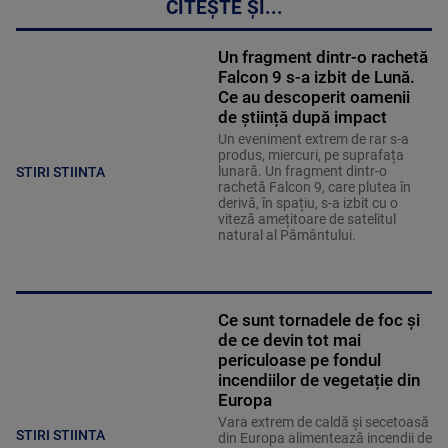
CITEȘTE ȘI...
Un fragment dintr-o rachetă
Falcon 9 s-a izbit de Lună.
Ce au descoperit oamenii
de știință după impact
Un eveniment extrem de rar s-a
produs, miercuri, pe suprafața
lunară. Un fragment dintr-o
STIRI STIINTA
rachetă Falcon 9, care plutea în
derivă, în spațiu, s-a izbit cu o
viteză amețitoare de satelitul
natural al Pământului.
Ce sunt tornadele de foc și
de ce devin tot mai
periculoase pe fondul
incendiilor de vegetație din
Europa
Vara extrem de caldă și secetoasă
STIRI STIINTA
din Europa alimentează incendii de