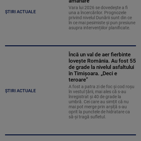
amânare
Vara lui 2026 se dovedește a fi
ȘTIRI ACTUALE
una a încercărilor. Prognozele
privind nivelul Dunării sunt din ce
în ce mai pesimiste și pun presiune
asupra intervențiilor planificate.
Încă un val de aer fierbinte
lovește România. Au fost 55
de grade la nivelul asfaltului
în Timișoara. „Deci e
teroare”
A fost a patra zi de foc și cod roșu
ȘTIRI ACTUALE
în vestul țării, mai ales că s-au
înregistrat și 40 de grade la
umbră. Cei care au simțit că nu
mai pot merge prin arșiță s-au
oprit la punctele de hidratare ca
să-și tragă sufletul.