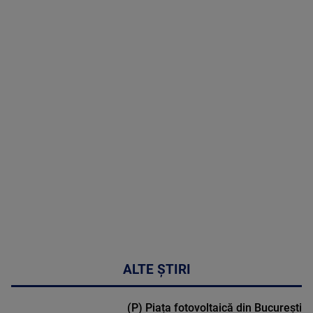
05 August
2026
MAI
MULTE
DETALII
50:27
ALTE ȘTIRI
(P) Piața fotovoltaică din București