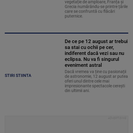
vegetație de amploare, Franța și
Grecia numărându-se printre țările
care se confruntă cu flăcări
puternice.
De ce pe 12 august ar trebui
sa stai cu ochii pe cer,
indiferent dacă vezi sau nu
eclipsa. Nu va fi singurul
eveniment astral
Dacă vremea va ține cu pasionații
STIRI STIINTA
de astronomie, 12 august ar putea
oferi unul dintre cele mai
impresionante spectacole cerești
din ultimii ani.