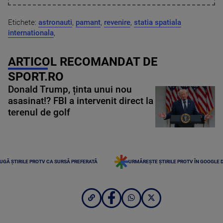
Etichete:
astronauti
,
pamant
,
revenire
,
statia spatiala
internationala
,
ARTICOL RECOMANDAT DE
SPORT.RO
Donald Trump, ținta unui nou
asasinat!? FBI a intervenit direct la
terenul de golf
UGĂ ȘTIRILE PROTV CA SURSĂ PREFERATĂ
URMĂREȘTE ȘTIRILE PROTV ÎN GOOGLE 