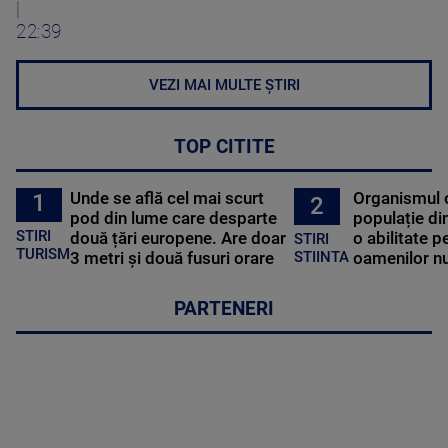
|
22:39
VEZI MAI MULTE ȘTIRI
TOP CITITE
Unde se află cel mai scurt
Organismul 
1
2
pod din lume care desparte
populație di
STIRI
două țări europene. Are doar
o abilitate p
STIRI
TURISM
3 metri și două fusuri orare
oamenilor nu
STIINTA
PARTENERI