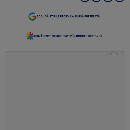
ADAUGĂ ȘTIRILE PROTV CA SURSĂ PREFERATĂ
URMĂREȘTE ȘTIRILE PROTV ÎN GOOGLE DISCOVER