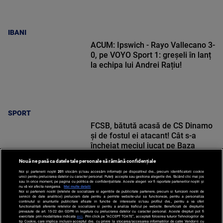
IBANI
ACUM: Ipswich - Rayo Vallecano 3-
0, pe VOYO Sport 1: greșeli în lanț
la echipa lui Andrei Rațiu!
SPORT
FCSB, bătută acasă de CS Dinamo
și de fostul ei atacant! Cât s-a
încheiat meciul jucat pe Baza
Arcom
Nouă ne pasă ca datele tale personale să rămână confidențiale
Noi și partenerii noștri
201
stocăm și/sau accesăm informații pe dispozitivul dvs., precum identificatorii cookie
unici pentru prelucrarea datelor cu caracter personal. Puteți accepta sau gestiona alegerile dvs. făcând clic mai jos
sau în orice moment, pe pagina cu politica de confidențialitate. Aceste alegeri vor fi raportate partenerilor noștri și
nu vă vor afecta navigarea.
Mai multe detalii
Noi si partenerii nostri (retelele de socializare si agentiile de publicitate partenere, precum si furnizorii nostri de
SPORT
servicii de date analitice) prelucram date pentru a permite website-ului sa functioneze, pentru a personaliza
continutul si anunturile publicitare afisate in functie de interesele si/sau profilul dvs., pentru a va oferi
functionalitati aferente retelelor de socializare si pentru a analiza traficul pe website. Beneficiati de drepturile
prevazute de art. 15-22 din GDPR in legatura cu prelucrarea datelor cu caracter personal. Aceste drepturi pot fi
exercitate prin modalitatea indicata
aici
. Prin click pe “ACCEPT TOATE”, acceptati folosirea tuturor Tehnologiilor de
tip Cookie, care implica inclusiv acceptul dvs. cu privire la stocarea/accesarea informatiilor de catre Vendor-ii cu