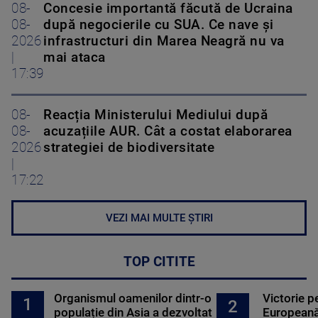
08-
Concesie importantă făcută de Ucraina
08-
după negocierile cu SUA. Ce nave şi
2026
infrastructuri din Marea Neagră nu va
|
mai ataca
17:39
08-
Reacția Ministerului Mediului după
08-
acuzațiile AUR. Cât a costat elaborarea
2026
strategiei de biodiversitate
|
17:22
VEZI MAI MULTE ȘTIRI
TOP CITITE
Organismul oamenilor dintr-o
Victorie p
1
2
populație din Asia a dezvoltat
Europeană