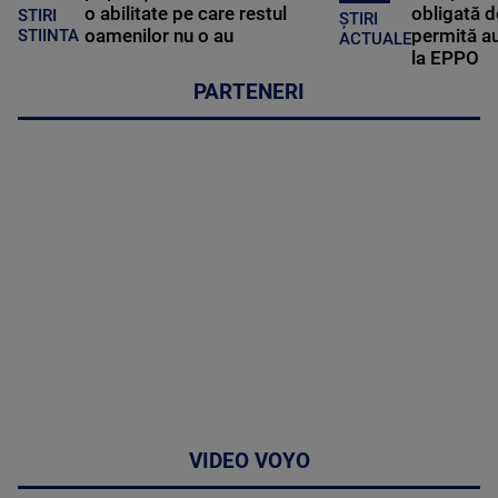
o abilitate pe care restul
obligată d
STIRI
ȘTIRI
oamenilor nu o au
permită au
STIINTA
ACTUALE
la EPPO
PARTENERI
VIDEO VOYO