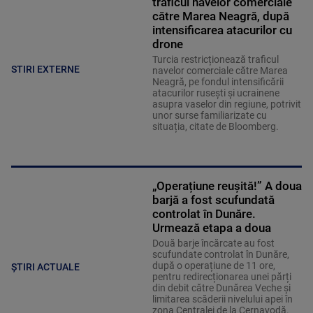
traficul navelor comerciale
către Marea Neagră, după
intensificarea atacurilor cu
drone
Turcia restricționează traficul
STIRI EXTERNE
navelor comerciale către Marea
Neagră, pe fondul intensificării
atacurilor rusești și ucrainene
asupra vaselor din regiune, potrivit
unor surse familiarizate cu
situația, citate de Bloomberg.
„Operațiune reușită!” A doua
barjă a fost scufundată
controlat în Dunăre.
Urmează etapa a doua
Două barje încărcate au fost
scufundate controlat în Dunăre,
după o operațiune de 11 ore,
ȘTIRI ACTUALE
pentru redirecționarea unei părți
din debit către Dunărea Veche și
limitarea scăderii nivelului apei în
zona Centralei de la Cernavodă.