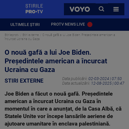
StirilePROTV
CAUTA
VOYO
TOATE 
PROTV NEWS LIVE
ULTIMELE ȘTIRI
Stirileprotv
Stiri externe
O nouă gafă a lui Joe Biden. Președintele american a
încurcat Ucraina cu Gaza
O nouă gafă a lui Joe Biden.
Președintele american a încurcat
Ucraina cu Gaza
Data publicării:
02-03-2024 | 07:50
STIRI EXTERNE
Data actualizării:
12-08-2025 | 00:47
Joe Biden a făcut o nouă gafă. Președintele
american a încurcat Ucraina cu Gaza în
momentul în care a anunțat, de la Casa Albă, că
Statele Unite vor începe lansările aeriene de
ajutoare umanitare în enclava palestiniană.