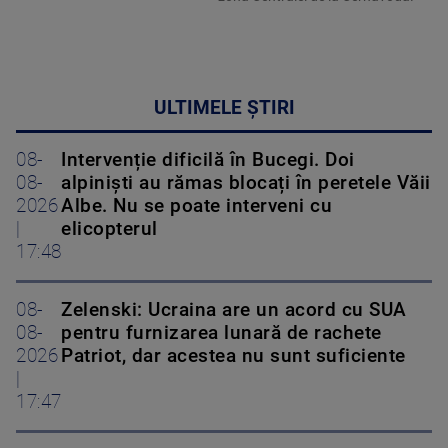
ULTIMELE ȘTIRI
08-
Intervenție dificilă în Bucegi. Doi
08-
alpiniști au rămas blocați în peretele Văii
2026
Albe. Nu se poate interveni cu
|
elicopterul
17:48
08-
Zelenski: Ucraina are un acord cu SUA
08-
pentru furnizarea lunară de rachete
2026
Patriot, dar acestea nu sunt suficiente
|
17:47