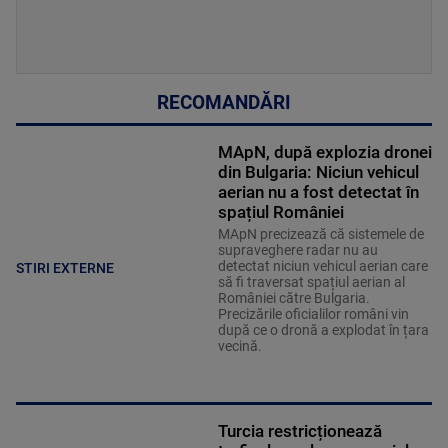
RECOMANDĂRI
MApN, după explozia dronei
din Bulgaria: Niciun vehicul
aerian nu a fost detectat în
spațiul României
MApN precizează că sistemele de
supraveghere radar nu au
detectat niciun vehicul aerian care
STIRI EXTERNE
să fi traversat spațiul aerian al
României către Bulgaria.
Precizările oficialilor români vin
după ce o dronă a explodat în țara
vecină.
Turcia restricționează