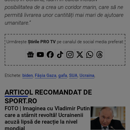
posibilitatea de a crea un coridor marin, care să ne
permită livrarea unor cantități mai mari de ajutoare
umanitare.”
Urmărește
Știrile PRO TV
pe canalul de social media preferat:
Etichete:
biden
,
Fâșia Gaza
,
gafa
,
SUA
,
Ucraina
,
ARTICOL RECOMANDAT DE
SPORT.RO
FOTO | Imaginea cu Vladimir Putin
care a stârnit revoltă! Ucrainenii
acuză lipsă de reacție la nivel
mondial