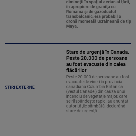
dimineţii în spaţiul aerian al ţării,
în apropiere de graniţa cu
România şi de gazoductul
transbalcanic, era probabil o
dronă momeală ucraineană de tip
Maya.
Stare de urgență în Canada.
Peste 20.000 de persoane
au fost evacuate din calea
flăcărilor
Peste 20.000 de persoane au fost
evacuate de vineri în provincia
canadiană Columbia Britanică
STIRI EXTERNE
(vestul Canadei) din cauza unui
incendiu de vegetaţie major, care
se răspândeşte rapid, au anunţat
autorităţile sâmbătă, declarând
stare de urgenţă.