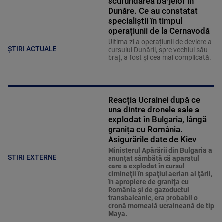
scufundarea barjelor în
Dunăre. Ce au constatat
specialiștii în timpul
operațiunii de la Cernavodă
Ultima zi a operațiunii de deviere a
ȘTIRI ACTUALE
cursului Dunării, spre vechiul său
braț, a fost și cea mai complicată.
Reacția Ucrainei după ce
una dintre dronele sale a
explodat în Bulgaria, lângă
granița cu România.
Asigurările date de Kiev
Ministerul Apărării din Bulgaria a
STIRI EXTERNE
anunţat sâmbătă că aparatul
care a explodat în cursul
dimineţii în spaţiul aerian al ţării,
în apropiere de graniţa cu
România şi de gazoductul
transbalcanic, era probabil o
dronă momeală ucraineană de tip
Maya.