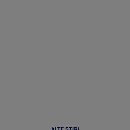
Stirile PRO
TV # 19.00 -
8 August
2026
MAI
MULTE
DETALII
30:33
ALTE ȘTIRI