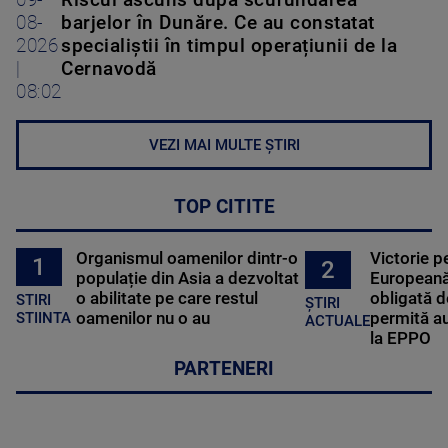
09-
Riscul ascuns după scufundarea
08-
barjelor în Dunăre. Ce au constatat
2026
specialiștii în timpul operațiunii de la
|
Cernavodă
08:02
VEZI MAI MULTE ȘTIRI
TOP CITITE
Organismul oamenilor dintr-o
Victorie p
1
2
populație din Asia a dezvoltat
Europeană
o abilitate pe care restul
obligată d
STIRI
ȘTIRI
oamenilor nu o au
permită au
STIINTA
ACTUALE
la EPPO
PARTENERI