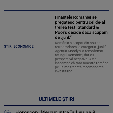
Finanțele României se
pregătesc pentru cel de-al
treilea test. Standard &
Poor’s decide dacă scapăm
de „junk”
România a scapat din nou de
STIRI ECONOMICE
retrogradarea la categoria „junk”.
Agenția Moody's, a reconfirmat
ratingul României, dar cu
perspectivă negativă. Asta
înseamnă că țara noastră rămâne
pe ultima treaptă recomandată
investițiilor.
ULTIMELE ȘTIRI
09-
Horoscop. Mercur intră în Leu pe 9