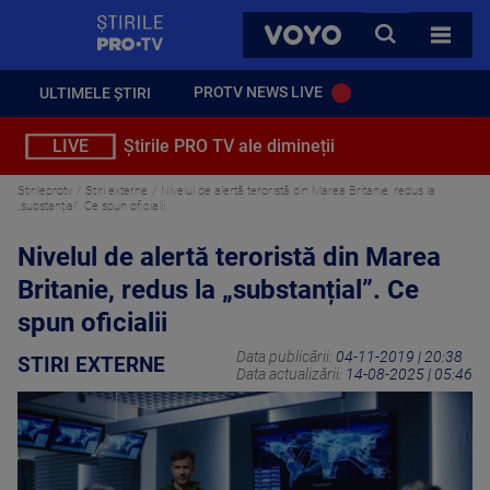
StirilePROTV
CAUTA
VOYO
TOATE 
PROTV NEWS LIVE
ULTIMELE ȘTIRI
LIVE
Știrile PRO TV ale dimineții
Stirileprotv
Stiri externe
Nivelul de alertă teroristă din Marea Britanie, redus la
„substanțial”. Ce spun oficialii
Nivelul de alertă teroristă din Marea
Britanie, redus la „substanțial”. Ce
spun oficialii
Data publicării:
04-11-2019 | 20:38
STIRI EXTERNE
Data actualizării:
14-08-2025 | 05:46