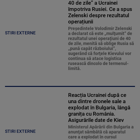
40 de zile” a Ucrainei
împotriva Rusiei. Ce a spus
Zelenski despre rezultatul
operațiunii
Preşedintele Volodimir Zelenski
STIRI EXTERNE
a declarat că este „mulţumit” de
rezultatul unei operaţiuni de 40
de zile, menită să oblige Rusia să
„pună capăt războiului”,
sugerând că forţele Kievului vor
continua să atace logistica
rusească dincolo de termenul-
limită.
Reacția Ucrainei după ce
una dintre dronele sale a
explodat în Bulgaria, lângă
granița cu România.
Asigurările date de Kiev
Ministerul Apărării din Bulgaria a
STIRI EXTERNE
anunţat sâmbătă că aparatul
care a explodat în cursul