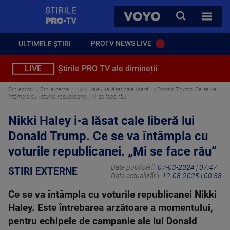
StirilePROTV
CAUTA
VOYO
TOATE 
PROTV NEWS LIVE
ULTIMELE ȘTIRI
LIVE
Știrile PRO TV ale dimineții
Stirileprotv
Stiri externe
Nikki Haley i-a lăsat cale liberă lui Donald Trump. Ce se va
întâmpla cu voturile republicanei. „Mi se face rău”
Nikki Haley i-a lăsat cale liberă lui
Donald Trump. Ce se va întâmpla cu
voturile republicanei. „Mi se face rău”
Data publicării:
07-03-2024 | 07:47
STIRI EXTERNE
Data actualizării:
12-08-2025 | 00:38
Ce se va întâmpla cu voturile republicanei Nikki
Haley. Este întrebarea arzătoare a momentului,
pentru echipele de campanie ale lui Donald