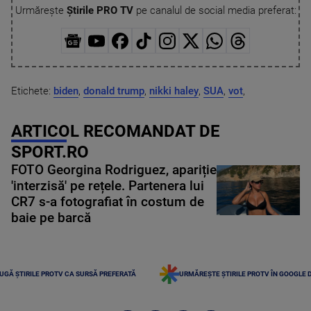
Urmărește
Știrile PRO TV
pe canalul de social media preferat:
Etichete:
biden
,
donald trump
,
nikki haley
,
SUA
,
vot
,
ARTICOL RECOMANDAT DE
SPORT.RO
FOTO Georgina Rodriguez, apariție
'interzisă' pe rețele. Partenera lui
CR7 s-a fotografiat în costum de
baie pe barcă
UGĂ ȘTIRILE PROTV CA SURSĂ PREFERATĂ
URMĂREȘTE ȘTIRILE PROTV ÎN GOOGLE 