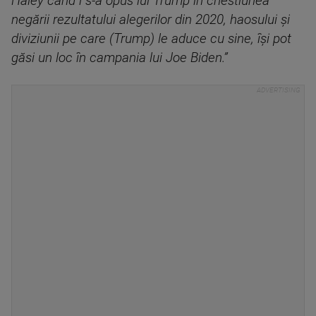
Haley când i s-a opus lui Trump în chestiunea
negării rezultatului alegerilor din 2020, haosului și
diviziunii pe care (Trump) le aduce cu sine, își pot
găsi un loc în campania lui Joe Biden.”