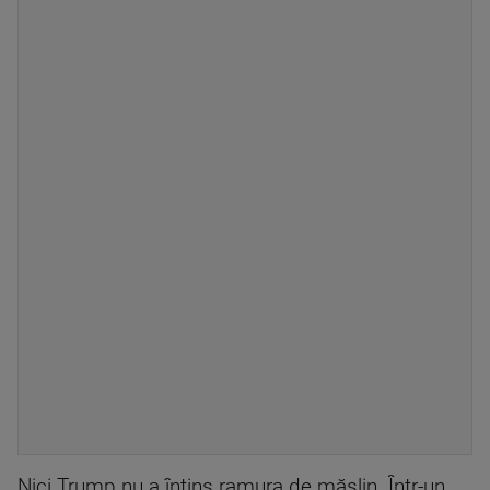
Nici Trump nu a întins ramura de măslin. Într-un