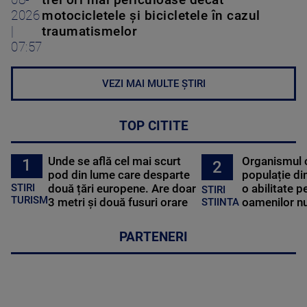
08-
trei ori mai periculoase decât
2026
motocicletele și bicicletele în cazul
|
traumatismelor
07:57
VEZI MAI MULTE ȘTIRI
TOP CITITE
Unde se află cel mai scurt
Organismul 
1
2
pod din lume care desparte
populație di
STIRI
două țări europene. Are doar
o abilitate p
STIRI
TURISM
3 metri și două fusuri orare
oamenilor nu
STIINTA
PARTENERI