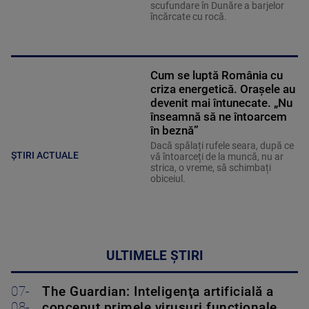
scufundare în Dunăre a barjelor
încărcate cu rocă.
Cum se luptă România cu
criza energetică. Orașele au
devenit mai întunecate. „Nu
înseamnă să ne întoarcem
în beznă”
Dacă spălați rufele seara, după ce
ȘTIRI ACTUALE
vă întoarceți de la muncă, nu ar
strica, o vreme, să schimbați
obiceiul.
ULTIMELE ȘTIRI
07-
The Guardian: Inteligenţa artificială a
08-
conceput primele virusuri funcţionale,