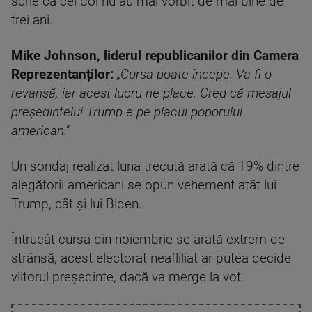
scrie că cei doi nu au mai vorbit de mai bine de
trei ani.
Mike Johnson, liderul republicanilor din Camera
Reprezentanților:
„Cursa poate începe. Va fi o
revanșă, iar acest lucru ne place. Cred că mesajul
președintelui Trump e pe placul poporului
american."
Un sondaj realizat luna trecută arată că 19% dintre
alegătorii americani se opun vehement atât lui
Trump, cât și lui Biden.
Întrucât cursa din noiembrie se arată extrem de
strânsă, acest electorat neafliliat ar putea decide
viitorul președinte, dacă va merge la vot.