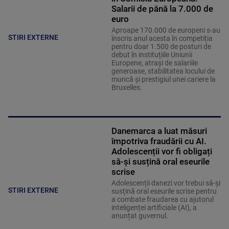
Salarii de până la 7.000 de
euro
Aproape 170.000 de europeni s-au
STIRI EXTERNE
înscris anul acesta în competiția
pentru doar 1.500 de posturi de
debut în instituțiile Uniunii
Europene, atrași de salariile
generoase, stabilitatea locului de
muncă și prestigiul unei cariere la
Bruxelles.
Danemarca a luat măsuri
împotriva fraudării cu AI.
Adolescenții vor fi obligați
să-și susțină oral eseurile
scrise
Adolescenții danezi vor trebui să-și
STIRI EXTERNE
susțină oral eseurile scrise pentru
a combate fraudarea cu ajutorul
inteligenței artificiale (AI), a
anunțat guvernul.