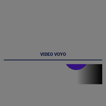
VIDEO VOYO
Stirile PRO TV
Stirile PRO