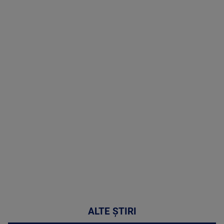
TV # 19.00 -
06 August
2026
MAI
MULTE
DETALII
47:43
ALTE ȘTIRI