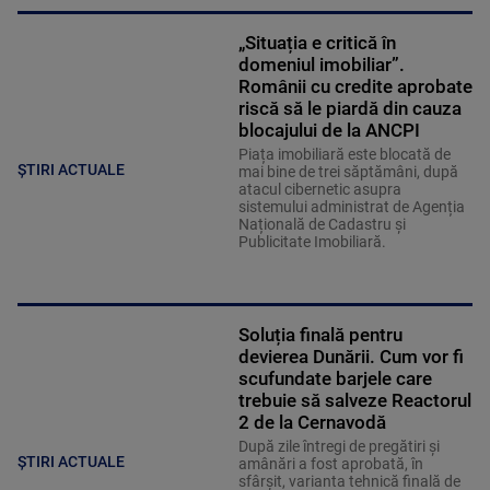
„Situația e critică în
domeniul imobiliar”.
Românii cu credite aprobate
riscă să le piardă din cauza
blocajului de la ANCPI
Piața imobiliară este blocată de
ȘTIRI ACTUALE
mai bine de trei săptămâni, după
atacul cibernetic asupra
sistemului administrat de Agenția
Națională de Cadastru și
Publicitate Imobiliară.
Soluția finală pentru
devierea Dunării. Cum vor fi
scufundate barjele care
trebuie să salveze Reactorul
2 de la Cernavodă
După zile întregi de pregătiri și
ȘTIRI ACTUALE
amânări a fost aprobată, în
sfârșit, varianta tehnică finală de