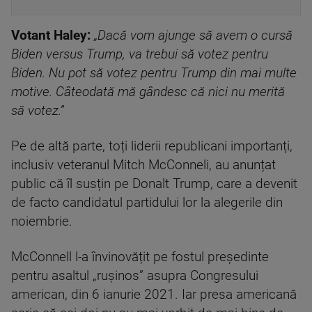
Votant Haley:
„Dacă vom ajunge să avem o cursă
Biden versus Trump, va trebui să votez pentru
Biden. Nu pot să votez pentru Trump din mai multe
motive. Câteodată mă gândesc că nici nu merită
să votez.”
Pe de altă parte, toți liderii republicani importanți,
inclusiv veteranul Mitch McConneli, au anunțat
public că îl susțin pe Donalt Trump, care a devenit
de facto candidatul partidului lor la alegerile din
noiembrie.
McConnell l-a învinovățit pe fostul președinte
pentru asaltul „rușinos” asupra Congresului
american, din 6 ianurie 2021. Iar presa americană