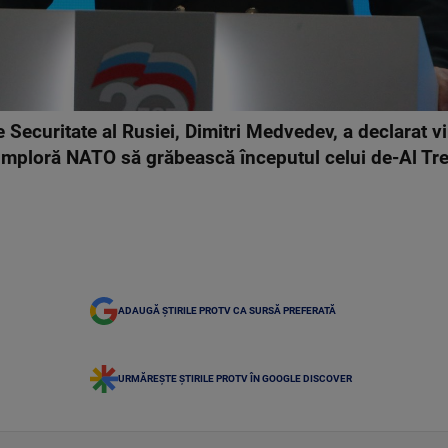
 Securitate al Rusiei, Dimitri Medvedev, a declarat vi
imploră NATO să grăbească începutul celui de-Al Tre
ADAUGĂ ȘTIRILE PROTV CA SURSĂ PREFERATĂ
URMĂREȘTE ȘTIRILE PROTV ÎN GOOGLE DISCOVER