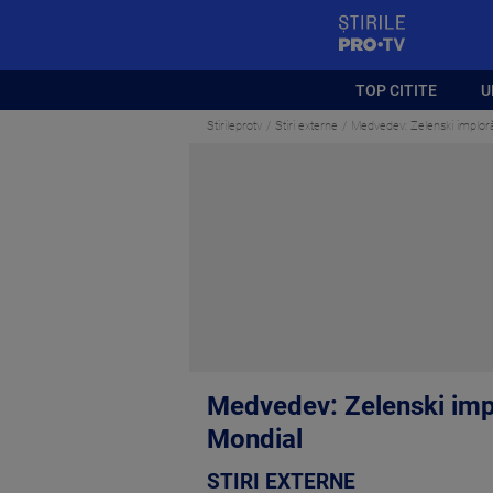
StirilePROTV
TOP CITITE
U
Stirileprotv
Stiri externe
Medvedev: Zelenski imploră
Medvedev: Zelenski impl
Mondial
STIRI EXTERNE