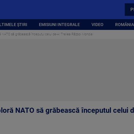
P
LTIMELE ȘTIRI
EMISIUNI INTEGRALE
VIDEO
ROMÂNIA,
 NATO să grăbească începutul celui de-Al Treilea Război Mondial
oră NATO să grăbească începutul celui d