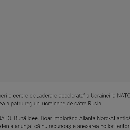
eri o cerere de „aderare accelerată” a Ucrainei la NAT
ea a patru regiuni ucrainene de către Rusia.
n NATO. Bună idee. Doar implorând Alianța Nord-Atlantic
den a anunțat că nu recunoaște anexarea noilor teritorii