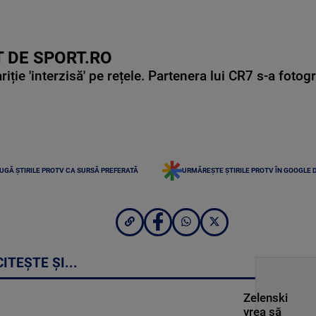
 DE SPORT.RO
ie 'interzisă' pe rețele. Partenera lui CR7 s-a fotog
UGĂ ȘTIRILE PROTV CA SURSĂ PREFERATĂ
URMĂREȘTE ȘTIRILE PROTV ÎN GOOGLE 
CITEȘTE ȘI...
Zelenski
vrea să