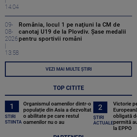
|
14:04
09-
România, locul 1 pe naţiuni la CM de
08-
canotaj U19 de la Plovdiv. Șase medalii
2026
pentru sportivii români
|
13:58
VEZI MAI MULTE ȘTIRI
TOP CITITE
Organismul oamenilor dintr-o
Victorie p
1
2
populație din Asia a dezvoltat
Europeană
o abilitate pe care restul
obligată d
STIRI
ȘTIRI
oamenilor nu o au
permită au
STIINTA
ACTUALE
la EPPO