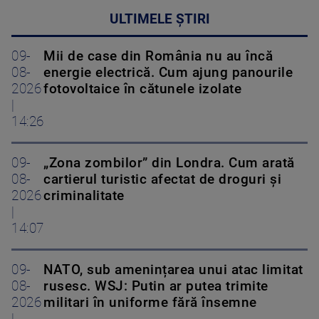
ULTIMELE ȘTIRI
09-
Mii de case din România nu au încă
08-
energie electrică. Cum ajung panourile
2026
fotovoltaice în cătunele izolate
|
14:26
09-
„Zona zombilor” din Londra. Cum arată
08-
cartierul turistic afectat de droguri și
2026
criminalitate
|
14:07
09-
NATO, sub amenințarea unui atac limitat
08-
rusesc. WSJ: Putin ar putea trimite
2026
militari în uniforme fără însemne