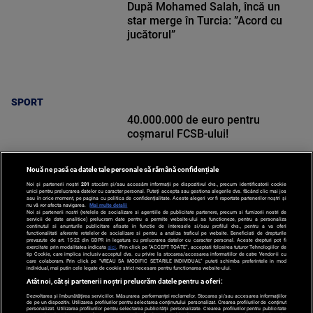
După Mohamed Salah, încă un
star merge în Turcia: ”Acord cu
jucătorul”
SPORT
40.000.000 de euro pentru
coșmarul FCSB-ului!
Nouă ne pasă ca datele tale personale să rămână confidențiale
Noi și partenerii noștri
201
stocăm și/sau accesăm informații pe dispozitivul dvs., precum identificatorii cookie
unici pentru prelucrarea datelor cu caracter personal. Puteți accepta sau gestiona alegerile dvs. făcând clic mai jos
sau în orice moment, pe pagina cu politica de confidențialitate. Aceste alegeri vor fi raportate partenerilor noștri și
nu vă vor afecta navigarea.
Mai multe detalii
Noi si partenerii nostri (retelele de socializare si agentiile de publicitate partenere, precum si furnizorii nostri de
SPORT
servicii de date analitice) prelucram date pentru a permite website-ului sa functioneze, pentru a personaliza
continutul si anunturile publicitare afisate in functie de interesele si/sau profilul dvs., pentru a va oferi
functionalitati aferente retelelor de socializare si pentru a analiza traficul pe website. Beneficiati de drepturile
prevazute de art. 15-22 din GDPR in legatura cu prelucrarea datelor cu caracter personal. Aceste drepturi pot fi
exercitate prin modalitatea indicata
aici
. Prin click pe “ACCEPT TOATE”, acceptati folosirea tuturor Tehnologiilor de
tip Cookie, care implica inclusiv acceptul dvs. cu privire la stocarea/accesarea informatiilor de catre Vendor-ii cu
care colaboram. Prin click pe “VREAU SA MODIFIC SETARILE INDIVIDUAL” puteti schimba preferintele in mod
individual, mai putin cele legate de cookie strict necesare pentru functionarea website-ului.
Atât noi, cât și partenerii noștri prelucrăm datele pentru a oferi:
Dezvoltarea și îmbunătățirea serviciilor. Măsurarea performanței reclamelor. Stocarea și/sau accesarea informațiilor
de pe un dispozitiv. Utilizarea profilurilor pentru selectarea conținutului personalizat. Crearea profilurilor de conținut
personalizat. Utilizarea profilurilor pentru selectarea publicității personalizate. Crearea profilurilor pentru publicitate