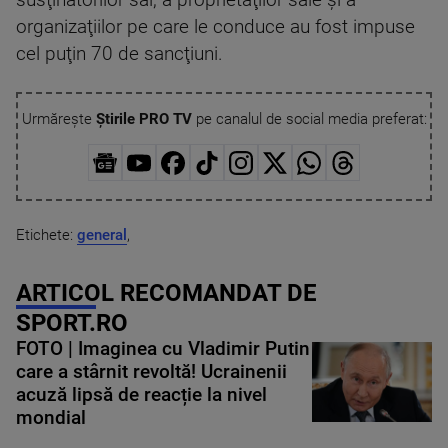
susţinătorilor săi, a proprietăţilor sale şi a
organizaţiilor pe care le conduce au fost impuse
cel puţin 70 de sancţiuni.
Urmărește
Știrile PRO TV
pe canalul de social media preferat:
Etichete:
general
,
ARTICOL RECOMANDAT DE
SPORT.RO
FOTO | Imaginea cu Vladimir Putin
care a stârnit revoltă! Ucrainenii
acuză lipsă de reacție la nivel
mondial