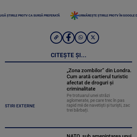
UGĂ ȘTIRILE PROTV CA SURSĂ PREFERATĂ
URMĂREȘTE ȘTIRILE PROTV ÎN GOOGLE 
CITEȘTE ȘI...
„Zona zombilor” din Londra.
Cum arată cartierul turistic
afectat de droguri și
criminalitate
Pe trotuarul unei străzi
aglomerate, pe care trec în pas
rapid mii de navetiști și turiști, zac
STIRI EXTERNE
trei bărbați.
NATO, sub amenințarea unui