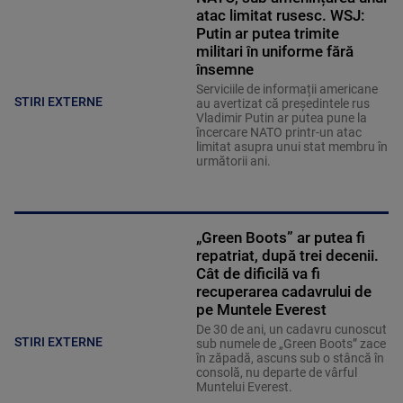
atac limitat rusesc. WSJ:
Putin ar putea trimite
militari în uniforme fără
însemne
Serviciile de informații americane
STIRI EXTERNE
au avertizat că președintele rus
Vladimir Putin ar putea pune la
încercare NATO printr-un atac
limitat asupra unui stat membru în
următorii ani.
„Green Boots” ar putea fi
repatriat, după trei decenii.
Cât de dificilă va fi
recuperarea cadavrului de
pe Muntele Everest
De 30 de ani, un cadavru cunoscut
STIRI EXTERNE
sub numele de „Green Boots” zace
în zăpadă, ascuns sub o stâncă în
consolă, nu departe de vârful
Muntelui Everest.