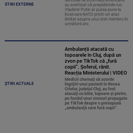
Serviciile de informații americane
STIRI EXTERNE
au avertizat că președintele rus
Vladimir Putin ar putea pune la
încercare NATO printr-un atac
limitat asupra unui stat membru în
următorii ani.
Ambulanță atacată cu
topoarele în Cluj, după un
zvon pe TikTok că „fură
copii”. Șoferul, rănit.
Reacția Ministerului | VIDEO
Medicii chemaţi să acorde
ȘTIRI ACTUALE
îngrijiri unui pacient în Recea
Cristur, judeţul Cluj, au fost
atacaţi cu bâte, topoare şi pietre,
pe fondul unor zvonuri propagate
pe TikTok despre o presupusă
„ambulanţă care fură copii”.