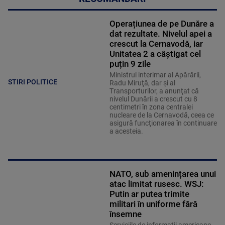
Operațiunea de pe Dunăre a
dat rezultate. Nivelul apei a
crescut la Cernavodă, iar
Unitatea 2 a câștigat cel
puțin 9 zile
Ministrul interimar al Apărării,
STIRI POLITICE
Radu Miruţă, dar şi al
Transporturilor, a anunţat că
nivelul Dunării a crescut cu 8
centimetri în zona centralei
nucleare de la Cernavodă, ceea ce
asigură funcţionarea în continuare
a acesteia.
NATO, sub amenințarea unui
atac limitat rusesc. WSJ:
Putin ar putea trimite
militari în uniforme fără
însemne