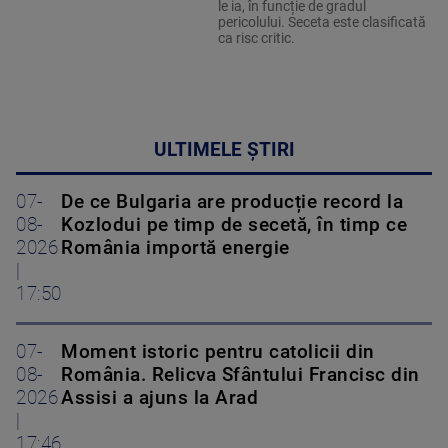
le ia, în funcție de gradul
pericolului. Seceta este clasificată
ca risc critic.
ULTIMELE ȘTIRI
07-
De ce Bulgaria are producție record la
08-
Kozlodui pe timp de secetă, în timp ce
2026
România importă energie
|
17:50
07-
Moment istoric pentru catolicii din
08-
România. Relicva Sfântului Francisc din
2026
Assisi a ajuns la Arad
|
17:46