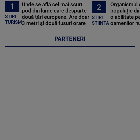
Unde se află cel mai scurt
Organismul 
1
2
pod din lume care desparte
populație di
STIRI
două țări europene. Are doar
o abilitate p
STIRI
TURISM
3 metri și două fusuri orare
oamenilor nu
STIINTA
PARTENERI