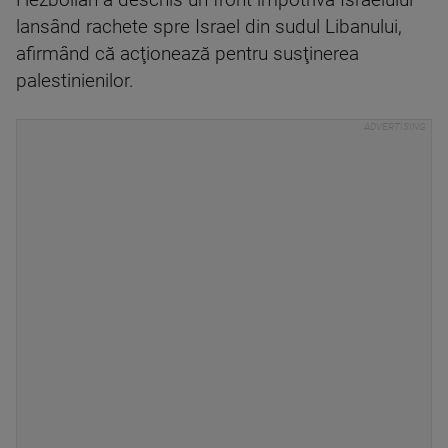
Hezbollah a deschis un front împotriva Israelului
lansând rachete spre Israel din sudul Libanului,
afirmând că acţionează pentru susţinerea
palestinienilor.