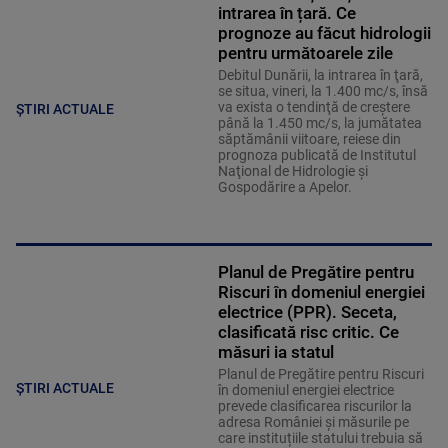
intrarea în țară. Ce
prognoze au făcut hidrologii
pentru următoarele zile
Debitul Dunării, la intrarea în ţară,
se situa, vineri, la 1.400 mc/s, însă
va exista o tendinţă de creştere
ȘTIRI ACTUALE
până la 1.450 mc/s, la jumătatea
săptămânii viitoare, reiese din
prognoza publicată de Institutul
Naţional de Hidrologie şi
Gospodărire a Apelor.
Planul de Pregătire pentru
Riscuri în domeniul energiei
electrice (PPR). Seceta,
clasificată risc critic. Ce
măsuri ia statul
Planul de Pregătire pentru Riscuri
ȘTIRI ACTUALE
în domeniul energiei electrice
prevede clasificarea riscurilor la
adresa României și măsurile pe
care instituțiile statului trebuia să