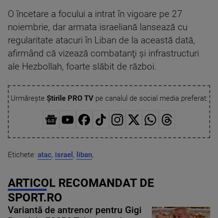
O încetare a focului a intrat în vigoare pe 27
noiembrie, dar armata israeliană lansează cu
regularitate atacuri în Liban de la această dată,
afirmând că vizează combatanţi şi infrastructuri
ale Hezbollah, foarte slăbit de război.
Urmărește
Știrile PRO TV
pe canalul de social media preferat:
Etichete:
atac
,
israel
,
liban
,
ARTICOL RECOMANDAT DE
SPORT.RO
Variantă de antrenor pentru Gigi