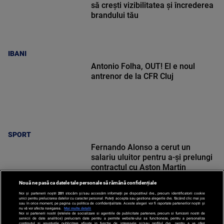
să crești vizibilitatea și încrederea
brandului tău
IBANI
Antonio Folha, OUT! El e noul
antrenor de la CFR Cluj
SPORT
Fernando Alonso a cerut un
salariu uluitor pentru a-și prelungi
contractul cu Aston Martin
Nouă ne pasă ca datele tale personale să rămână confidențiale
Noi și partenerii noștri
201
stocăm și/sau accesăm informații pe dispozitivul dvs., precum identificatorii cookie
unici pentru prelucrarea datelor cu caracter personal. Puteți accepta sau gestiona alegerile dvs. făcând clic mai jos
sau în orice moment, pe pagina cu politica de confidențialitate. Aceste alegeri vor fi raportate partenerilor noștri și
nu vă vor afecta navigarea.
Mai multe detalii
Noi si partenerii nostri (retelele de socializare si agentiile de publicitate partenere, precum si furnizorii nostri de
SPORT
servicii de date analitice) prelucram date pentru a permite website-ului sa functioneze, pentru a personaliza
continutul si anunturile publicitare afisate in functie de interesele si/sau profilul dvs., pentru a va oferi