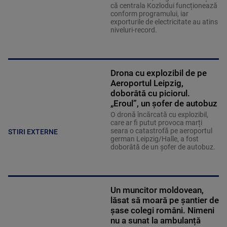
că centrala Kozlodui funcționează
conform programului, iar
exporturile de electricitate au atins
niveluri-record.
Drona cu explozibil de pe
Aeroportul Leipzig,
doborâtă cu piciorul.
„Eroul”, un șofer de autobuz
O dronă încărcată cu explozibil,
care ar fi putut provoca marți
seara o catastrofă pe aeroportul
STIRI EXTERNE
german Leipzig/Halle, a fost
doborâtă de un șofer de autobuz.
Un muncitor moldovean,
lăsat să moară pe șantier de
șase colegi români. Nimeni
nu a sunat la ambulanță