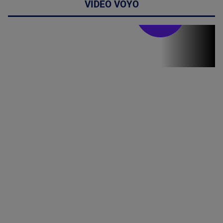
VIDEO VOYO
Stirile PRO TV
Stirile PRO
TV # 13.00 -
07 August
2026
MAI
MULTE
DETALII