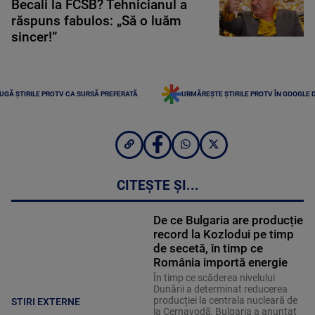
Becali la FCSB? Tehnicianul a
răspuns fabulos: „Să o luăm
sincer!”
UGĂ ȘTIRILE PROTV CA SURSĂ PREFERATĂ
URMĂREȘTE ȘTIRILE PROTV ÎN GOOGLE 
CITEȘTE ȘI...
De ce Bulgaria are producție
record la Kozlodui pe timp
de secetă, în timp ce
România importă energie
În timp ce scăderea nivelului
Dunării a determinat reducerea
producției la centrala nucleară de
STIRI EXTERNE
la Cernavodă, Bulgaria a anunțat