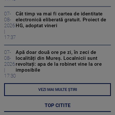
07-
Cât timp va mai fi cartea de identitate
08-
electronică eliberată gratuit. Proiect de
2026
HG, adoptat vineri
|
17:37
07-
Apă doar două ore pe zi, în zeci de
08-
localități din Mureș. Localnicii sunt
2026
revoltați: apa de la robinet vine la ore
|
imposibile
17:30
VEZI MAI MULTE ȘTIRI
TOP CITITE