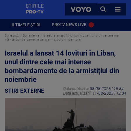
StirilePROTV
CAUTA
VOYO
TOATE 
PROTV NEWS LIVE
ULTIMELE ȘTIRI
Stirileprotv
Stiri externe
Israelul a lansat 14 lovituri în Liban, unul dintre cele mai
intense bombardamente de la armistiţiul din noiembrie
Israelul a lansat 14 lovituri în Liban,
unul dintre cele mai intense
bombardamente de la armistiţiul din
noiembrie
Data publicării:
08-05-2025 | 15:54
STIRI EXTERNE
Data actualizării:
11-08-2025 | 12:04