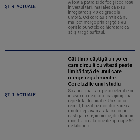
A fost a patra zi de foc și cod roșu
ȘTIRI ACTUALE
în vestul țării, mai ales că s-au
înregistrat și 40 de grade la
umbră. Cei care au simțit că nu
mai pot merge prin arșiță s-au
oprit la punctele de hidratare ca
să-și tragă sufletul.
Cât timp câștigă un șofer
care circulă cu viteză peste
limită față de unul care
merge regulamentar.
Concluziile unui studiu
Să apeși mai tare pe accelerație nu
ȘTIRI ACTUALE
înseamnă neapărat că ajungi mai
repede la destinație. Un studiu
recent, bazat pe monitorizarea a
mii de deplasări arată că timpul
câștigat este, în medie, de doar un
minut la o călătorie de aproape 50
de kilometri.