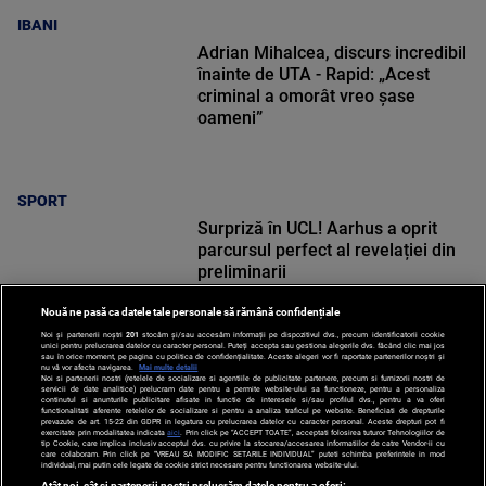
IBANI
Adrian Mihalcea, discurs incredibil
înainte de UTA - Rapid: „Acest
criminal a omorât vreo șase
oameni”
SPORT
Surpriză în UCL! Aarhus a oprit
parcursul perfect al revelației din
preliminarii
Nouă ne pasă ca datele tale personale să rămână confidențiale
Noi și partenerii noștri
201
stocăm și/sau accesăm informații pe dispozitivul dvs., precum identificatorii cookie
unici pentru prelucrarea datelor cu caracter personal. Puteți accepta sau gestiona alegerile dvs. făcând clic mai jos
sau în orice moment, pe pagina cu politica de confidențialitate. Aceste alegeri vor fi raportate partenerilor noștri și
nu vă vor afecta navigarea.
Mai multe detalii
SPORT
Noi si partenerii nostri (retelele de socializare si agentiile de publicitate partenere, precum si furnizorii nostri de
servicii de date analitice) prelucram date pentru a permite website-ului sa functioneze, pentru a personaliza
continutul si anunturile publicitare afisate in functie de interesele si/sau profilul dvs., pentru a va oferi
functionalitati aferente retelelor de socializare si pentru a analiza traficul pe website. Beneficiati de drepturile
prevazute de art. 15-22 din GDPR in legatura cu prelucrarea datelor cu caracter personal. Aceste drepturi pot fi
exercitate prin modalitatea indicata
aici
. Prin click pe “ACCEPT TOATE”, acceptati folosirea tuturor Tehnologiilor de
tip Cookie, care implica inclusiv acceptul dvs. cu privire la stocarea/accesarea informatiilor de catre Vendor-ii cu
care colaboram. Prin click pe “VREAU SA MODIFIC SETARILE INDIVIDUAL” puteti schimba preferintele in mod
individual, mai putin cele legate de cookie strict necesare pentru functionarea website-ului.
Atât noi, cât și partenerii noștri prelucrăm datele pentru a oferi: