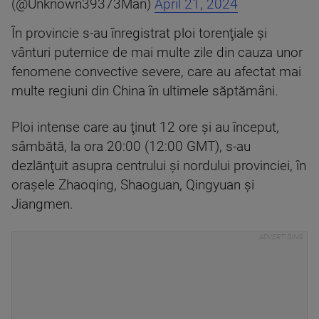
(@Unknown39373Man)
April 21, 2024
În provincie s-au înregistrat ploi torenţiale şi
vânturi puternice de mai multe zile din cauza unor
fenomene convective severe, care au afectat mai
multe regiuni din China în ultimele săptămâni.
Ploi intense care au ţinut 12 ore şi au început,
sâmbătă, la ora 20:00 (12:00 GMT), s-au
dezlănţuit asupra centrului şi nordului provinciei, în
oraşele Zhaoqing, Shaoguan, Qingyuan şi
Jiangmen.