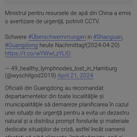
Ministrul pentru resursele de apă din China a emis
o avertizare de urgenţă, potrivit CCTV.
Schwere
#Überschwemmungen
in
#Shaoguan
,
#Guangdong
heute Nachmittag!(2024-04-20)
https://t.co/wYWwLzYLIO
— 49_healthy_lymphnodes_lost_in_Hamburg
(@wyschilgod2019)
April 21, 2024
Oficialii din Guangdong au recomandat
departamentelor din toate localităţile şi
municipalităţile să demareze planificarea în cazul
unei situaţii de urgenţă pentru a evita un dezastru
natural şi a distribui prompt fondurile şi materiale
dedicate situaţiilor de criză, astfel încât oamenii