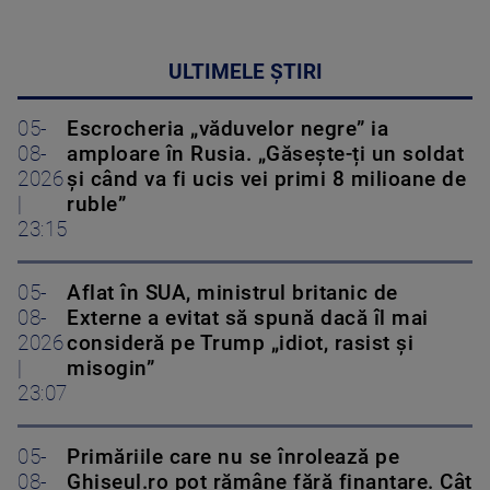
ULTIMELE ȘTIRI
05-
Escrocheria „văduvelor negre” ia
08-
amploare în Rusia. „Găsește-ți un soldat
2026
și când va fi ucis vei primi 8 milioane de
|
ruble”
23:15
05-
Aflat în SUA, ministrul britanic de
08-
Externe a evitat să spună dacă îl mai
2026
consideră pe Trump „idiot, rasist și
|
misogin”
23:07
05-
Primăriile care nu se înrolează pe
08-
Ghiseul.ro pot rămâne fără finanțare. Cât