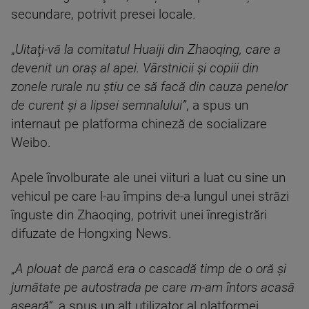
secundare, potrivit presei locale.
„
Uitaţi-vă la comitatul Huaiji din Zhaoqing, care a
devenit un oraş al apei. Vârstnicii şi copiii din
zonele rurale nu ştiu ce să facă din cauza penelor
de curent şi a lipsei semnalului”
, a spus un
internaut pe platforma chineză de socializare
Weibo.
Apele învolburate ale unei viituri a luat cu sine un
vehicul pe care l-au împins de-a lungul unei străzi
înguste din Zhaoqing, potrivit unei înregistrări
difuzate de Hongxing News.
„
A plouat de parcă era o cascadă timp de o oră şi
jumătate pe autostrada pe care m-am întors acasă
aseară”
, a spus un alt utilizator al platformei