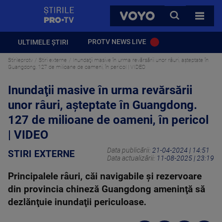
StirilePROTV
CAUTA
VOYO
TOATE 
PROTV NEWS LIVE
ULTIMELE ȘTIRI
Stirileprotv
Stiri externe
Inundaţii masive în urma revărsării unor râuri, aşteptate în
Guangdong. 127 de milioane de oameni, în pericol | VIDEO
Inundaţii masive în urma revărsării
unor râuri, aşteptate în Guangdong.
127 de milioane de oameni, în pericol
| VIDEO
Data publicării:
21-04-2024 | 14:51
STIRI EXTERNE
Data actualizării:
11-08-2025 | 23:19
Principalele râuri, căi navigabile şi rezervoare
din provincia chineză Guangdong ameninţă să
dezlănţuie inundaţii periculoase.