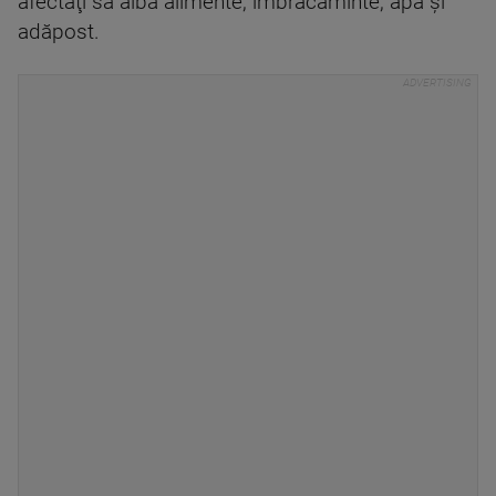
afectaţi să aibă alimente, îmbrăcăminte, apă şi
adăpost.