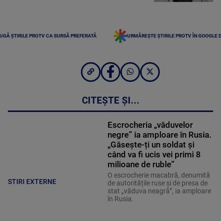
UGĂ ȘTIRILE PROTV CA SURSĂ PREFERATĂ
URMĂREȘTE ȘTIRILE PROTV ÎN GOOGLE 
CITEȘTE ȘI...
Escrocheria „văduvelor
negre” ia amploare în Rusia.
„Găsește-ți un soldat și
când va fi ucis vei primi 8
milioane de ruble”
O escrocherie macabră, denumită
STIRI EXTERNE
de autoritățile ruse și de presa de
stat „văduva neagră”, ia amploare
în Rusia.