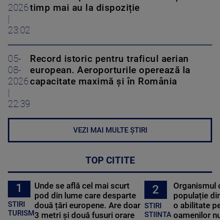
2026
timp mai au la dispoziție
|
23:02
05-
Record istoric pentru traficul aerian
08-
european. Aeroporturile operează la
2026
capacitate maximă și în România
|
22:39
VEZI MAI MULTE ȘTIRI
TOP CITITE
Unde se află cel mai scurt
Organismul 
1
2
pod din lume care desparte
populație di
STIRI
două țări europene. Are doar
o abilitate p
STIRI
TURISM
3 metri și două fusuri orare
oamenilor nu
STIINTA