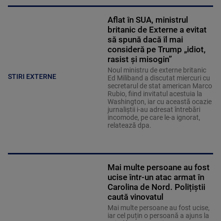
Aflat în SUA, ministrul
britanic de Externe a evitat
să spună dacă îl mai
consideră pe Trump „idiot,
rasist și misogin”
Noul ministru de externe britanic
STIRI EXTERNE
Ed Miliband a discutat miercuri cu
secretarul de stat american Marco
Rubio, fiind invitatul acestuia la
Washington, iar cu această ocazie
jurnaliştii i-au adresat întrebări
incomode, pe care le-a ignorat,
relatează dpa.
Mai multe persoane au fost
ucise într-un atac armat în
Carolina de Nord. Polițiștii
caută vinovatul
Mai multe persoane au fost ucise,
iar cel puțin o persoană a ajuns la