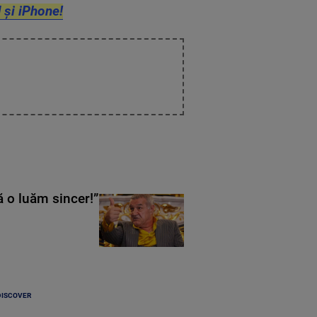
 și iPhone!
ă o luăm sincer!”
DISCOVER