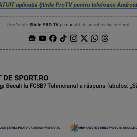
ATUIT aplicația Știrile ProTV pentru telefoane Android
Urmărește
Știrile PRO TV
pe canalul de social media preferat:
 DE SPORT.RO
gi Becali la FCSB? Tehnicianul a răspuns fabulos: „S
UGĂ ȘTIRILE PROTV CA SURSĂ PREFERATĂ
URMĂREȘTE ȘTIRILE PROTV ÎN GOOGLE 