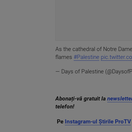
As the cathedral of Notre Dame
flames
#Palestine
pic.twitter
— Days of Palestine (@DaysofP
Abonați-vă gratuit la
newslette
telefon!
Pe
Instagram-ul Știrile ProTV