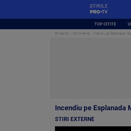
StirilePROTV
TOP CITITE
U
Stirileprotv
Stiri externe
Incendiu pe Esplanada Mosc
Incendiu pe Esplanada M
STIRI EXTERNE