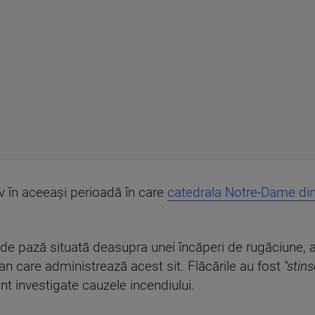
iv în aceeaşi perioadă în care
catedrala Notre-Dame din
ă de pază situată deasupra unei încăperi de rugăciune, 
n care administrează acest sit. Flăcările au fost
''stins
nt investigate cauzele incendiului.