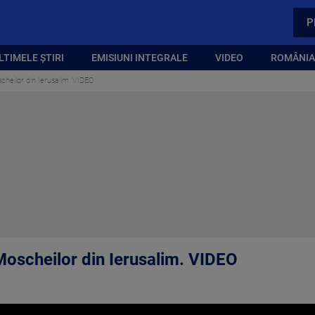
P
LTIMELE ȘTIRI
EMISIUNI INTEGRALE
VIDEO
ROMÂNIA,
heilor din Ierusalim. VIDEO
oscheilor din Ierusalim. VIDEO