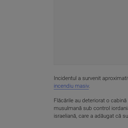
Incidentul a survenit aproximat
incendiu masiv
.
Flăcările au deteriorat o cabin
musulmană sub control iordania
israeliană, care a adăugat că su