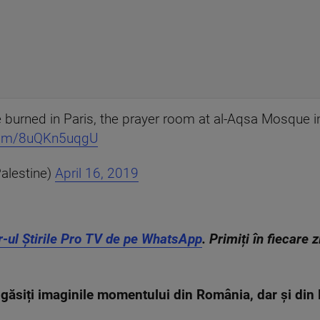
 burned in Paris, the prayer room at al-Aqsa Mosque i
.com/8uQKn5uqgU
alestine)
April 16, 2019
r-ul Știrile Pro TV de pe WhatsApp
. Primiți în fiecare 
găsiți imaginile momentului din România, dar și di