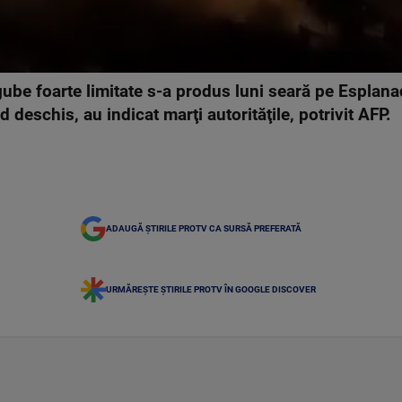
ube foarte limitate s-a produs luni seară pe Esplana
eschis, au indicat marţi autorităţile, potrivit AFP.
ADAUGĂ ȘTIRILE PROTV CA SURSĂ PREFERATĂ
URMĂREȘTE ȘTIRILE PROTV ÎN GOOGLE DISCOVER