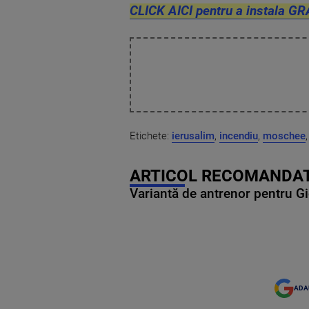
CLICK AICI pentru a instala GR
Etichete:
ierusalim
,
incendiu
,
moschee
,
ARTICOL RECOMANDAT
Variantă de antrenor pentru Gi
ADA