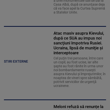
a unei monumentale săli de bal la
Casa Albă, după ce anunţase deja
că va face apel la Curtea Supremă
a Statelor Unite.
Atac masiv asupra Kievului,
după ce SUA au impus noi
sancţiuni împotriva Rusiei.
Ucraina, lipsă de muniţie şi
interceptoare
Cel puţin trei persoane, între care
STIRI EXTERNE
un copil, au fost ucise, iar alte
şapte au fost rănite în urma unor
noi bombardamente ruseşti
asupra Kievului şi împrejurimilor, în
noaptea de vineri spre sâmbătă,
potrivit serviciilor de urgenţă
ucrainene.
Meloni refuză să renunțe la