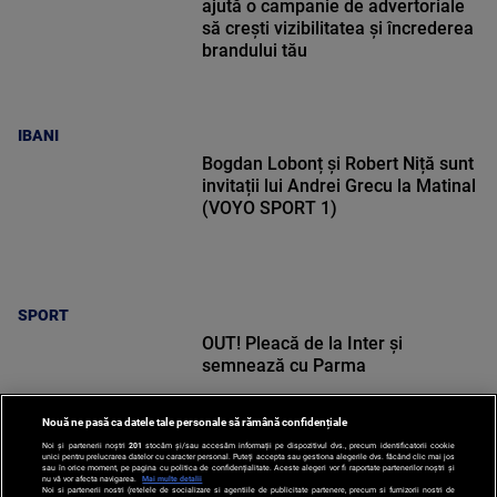
ajută o campanie de advertoriale
să crești vizibilitatea și încrederea
brandului tău
IBANI
Bogdan Lobonț și Robert Niță sunt
invitații lui Andrei Grecu la Matinal
(VOYO SPORT 1)
SPORT
OUT! Pleacă de la Inter și
semnează cu Parma
Nouă ne pasă ca datele tale personale să rămână confidențiale
Noi și partenerii noștri
201
stocăm și/sau accesăm informații pe dispozitivul dvs., precum identificatorii cookie
unici pentru prelucrarea datelor cu caracter personal. Puteți accepta sau gestiona alegerile dvs. făcând clic mai jos
sau în orice moment, pe pagina cu politica de confidențialitate. Aceste alegeri vor fi raportate partenerilor noștri și
nu vă vor afecta navigarea.
Mai multe detalii
Noi si partenerii nostri (retelele de socializare si agentiile de publicitate partenere, precum si furnizorii nostri de
SPORT