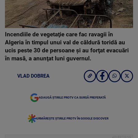
TWITTER
Incendiile de vegetaţie care fac ravagii în
Algeria în timpul unui val de căldură toridă au
ucis peste 30 de persoane şi au forţat evacuări
în masă, a anunţat luni guvernul.
VLAD DOBREA
ADAUGĂ ȘTIRILE PROTV CA SURSĂ PREFERATĂ
URMĂREȘTE ȘTIRILE PROTV ÎN GOOGLE DISCOVER