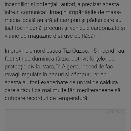
incendiilor şi potenţialii autori, a precizat acesta
într-un comunicat. Imagini împărtăşite de mass-
media locală au arătat câmpuri şi păduri care au
luat foc în zonă, precum şi vehicule carbonizate şi
vitrine de magazine distruse de flăcări.
În provincia nord-estică Tizi Ouzou, 15 incendii au
fost stinse duminică târziu, potrivit forţelor de
protecţie civilă. Vara, în Algeria, incendiile fac
ravagii regulate în păduri şi câmpuri, iar anul
acesta au fost exacerbate de un val de căldură
care a făcut ca mai multe ţări mediteraneene să
doboare recorduri de temperatură.