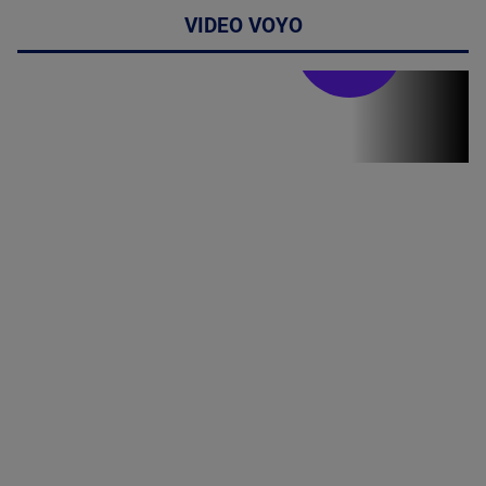
VIDEO VOYO
Stirile PRO TV
Stirile PRO
TV # 19.00 -
07 August
2026
MAI
MULTE
DETALII