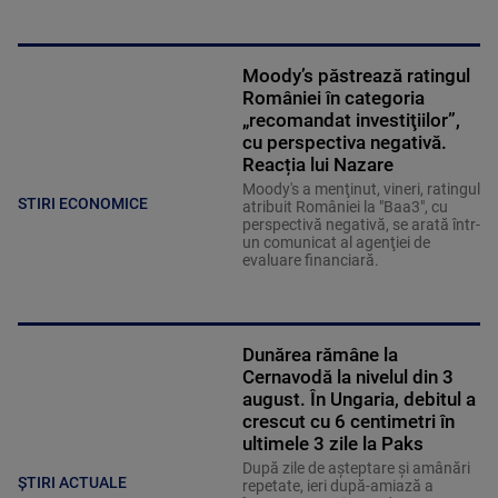
Moody’s păstrează ratingul
României în categoria
„recomandat investiţiilor”,
cu perspectiva negativă.
Reacția lui Nazare
Moody's a menţinut, vineri, ratingul
STIRI ECONOMICE
atribuit României la "Baa3", cu
perspectivă negativă, se arată într-
un comunicat al agenţiei de
evaluare financiară.
Dunărea rămâne la
Cernavodă la nivelul din 3
august. În Ungaria, debitul a
crescut cu 6 centimetri în
ultimele 3 zile la Paks
După zile de așteptare și amânări
ȘTIRI ACTUALE
repetate, ieri după-amiază a