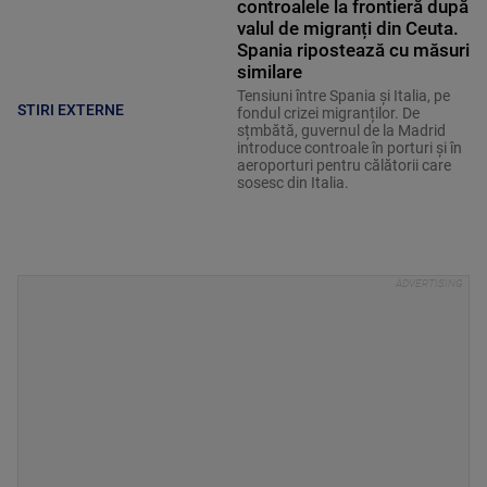
controalele la frontieră după
valul de migranți din Ceuta.
Spania ripostează cu măsuri
similare
Tensiuni între Spania și Italia, pe
STIRI EXTERNE
fondul crizei migranților. De
sțmbătă, guvernul de la Madrid
introduce controale în porturi și în
aeroporturi pentru călătorii care
sosesc din Italia.