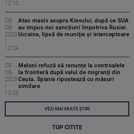
10:10
08-
Atac masiv asupra Kievului, după ce SUA
08-
au impus noi sancţiuni împotriva Rusiei.
2026
Ucraina, lipsă de muniţie şi interceptoare
|
10:04
08-
Meloni refuză să renunțe la controalele
08-
la frontieră după valul de migranți din
2026
Ceuta. Spania ripostează cu măsuri
|
similare
10:03
VEZI MAI MULTE ȘTIRI
TOP CITITE