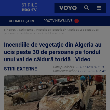
StirilePROTV
CAUTA
VOYO
TOATE 
PROTV NEWS LIVE
ULTIMELE ȘTIRI
Stirileprotv
Stiri externe
Incendiile de vegetaţie din Algeria au ucis peste 30 de
persoane pe fondul unui val de căldură toridă | Video
Incendiile de vegetaţie din Algeria au
ucis peste 30 de persoane pe fondul
unui val de căldură toridă | Video
Data publicării:
25-07-2023 | 07:13
STIRI EXTERNE
Data actualizării:
12-08-2025 | 06:42