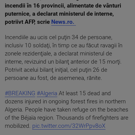
incendii în 16 provincii, alimentate de vânturi
puternice, a declarat ministerul de interne,
potriivt AFP, scrie
News.ro.
Incendiile au ucis cel puţin 34 de persoane,
inclusiv 10 soldaţi, în timp ce au făcut ravagii în
zonele rezidenţiale, a declarat ministerul de
interne, revizuind un bilanţ anterior de 15 morţi.
Potrivit acelui bilanţ iniţial, cel puţin 26 de
persoane au fost, de asemenea, rănite.
#BREAKING
#Algeria
At least 15 dead and
dozens injured in ongoing forest fires in northern
Algeria. People have taken refuge on the beaches
of the Béjaïa region. Thousands of firefighters are
mobilized.
pic.twitter.com/32WrPpv8oX