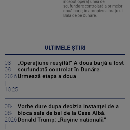
început operațiunea de
scufundare controlată a primelor
două barje, în apropierea brațului
Bala de pe Dunăre.
ULTIMELE ȘTIRI
08-
„Operațiune reușită!” A doua barjă a fost
08-
scufundată controlat în Dunăre.
2026
Urmează etapa a doua
|
10:25
08-
Vorbe dure dupa decizia instanţei de a
08-
bloca sala de bal de la Casa Albă.
2026
Donald Trump: „Rușine națională”
|