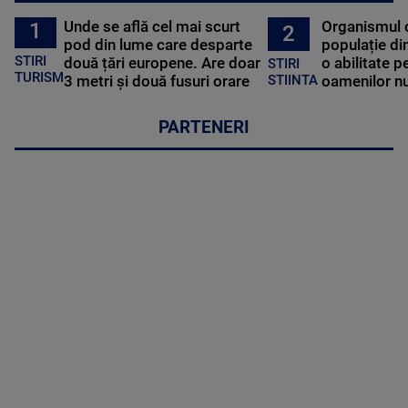
Unde se află cel mai scurt
Organismul 
1
2
pod din lume care desparte
populație di
STIRI
două țări europene. Are doar
o abilitate p
STIRI
TURISM
3 metri și două fusuri orare
oamenilor nu
STIINTA
PARTENERI