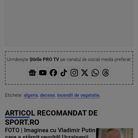
Urmărește
Știrile PRO TV
pe canalul de social media preferat:
Etichete:
algeria
,
decese
,
incendii de vegetatie
,
ARTICOL RECOMANDAT DE
SPORT.RO
FOTO | Imaginea cu Vladimir Putin
care a stârnit revoltă! Ucrainenii