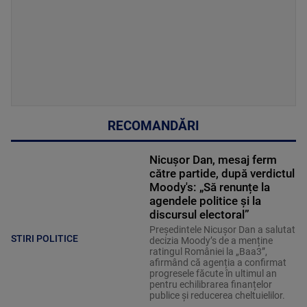
RECOMANDĂRI
Nicușor Dan, mesaj ferm
către partide, după verdictul
Moody's: „Să renunțe la
agendele politice şi la
discursul electoral”
Președintele Nicușor Dan a salutat
STIRI POLITICE
decizia Moody’s de a menține
ratingul României la „Baa3”,
afirmând că agenția a confirmat
progresele făcute în ultimul an
pentru echilibrarea finanțelor
publice și reducerea cheltuielilor.