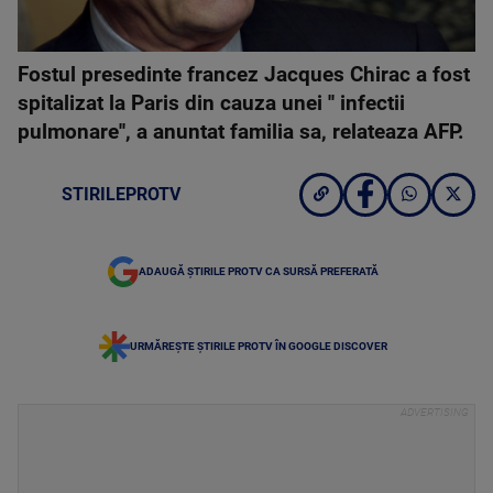
Fostul presedinte francez Jacques Chirac a fost
spitalizat la Paris din cauza unei '' infectii
pulmonare'', a anuntat familia sa, relateaza AFP.
STIRILEPROTV
ADAUGĂ ȘTIRILE PROTV CA SURSĂ PREFERATĂ
URMĂREȘTE ȘTIRILE PROTV ÎN GOOGLE DISCOVER