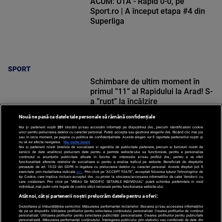
ACUM: UTA - Rapid 0-0, pe
Sport.ro | A început etapa #4 din
Superliga
SPORT
Schimbare de ultim moment în
primul ”11” al Rapidului la Arad! S-
a ”rupt” la încălzire
Nouă ne pasă ca datele tale personale să rămână confidențiale
Noi și partenerii noștri
201
stocăm și/sau accesăm informații pe dispozitivul dvs., precum identificatorii cookie
unici pentru prelucrarea datelor cu caracter personal. Puteți accepta sau gestiona alegerile dvs. făcând clic mai jos
sau în orice moment, pe pagina cu politica de confidențialitate. Aceste alegeri vor fi raportate partenerilor noștri și
nu vă vor afecta navigarea.
Mai multe detalii
Noi si partenerii nostri (retelele de socializare si agentiile de publicitate partenere, precum si furnizorii nostri de
SPORT
servicii de date analitice) prelucram date pentru a permite website-ului sa functioneze, pentru a personaliza
continutul si anunturile publicitare afisate in functie de interesele si/sau profilul dvs., pentru a va oferi
functionalitati aferente retelelor de socializare si pentru a analiza traficul pe website. Beneficiati de drepturile
prevazute de art. 15-22 din GDPR in legatura cu prelucrarea datelor cu caracter personal. Aceste drepturi pot fi
exercitate prin modalitatea indicata
aici
. Prin click pe “ACCEPT TOATE”, acceptati folosirea tuturor Tehnologiilor de
tip Cookie, care implica inclusiv acceptul dvs. cu privire la stocarea/accesarea informatiilor de catre Vendor-ii cu
care colaboram. Prin click pe “VREAU SA MODIFIC SETARILE INDIVIDUAL” puteti schimba preferintele in mod
individual, mai putin cele legate de cookie strict necesare pentru functionarea website-ului.
Atât noi, cât și partenerii noștri prelucrăm datele pentru a oferi:
Dezvoltarea și îmbunătățirea serviciilor. Măsurarea performanței reclamelor. Stocarea și/sau accesarea informațiilor
de pe un dispozitiv. Utilizarea profilurilor pentru selectarea conținutului personalizat. Crearea profilurilor de conținut
personalizat. Utilizarea profilurilor pentru selectarea publicității personalizate. Crearea profilurilor pentru publicitate
personalizată. Măsurarea performanței conținutului. Înțelegerea publicului prin statistici sau combinații de date din