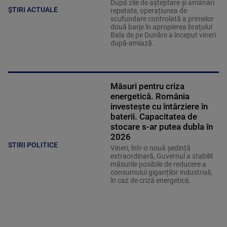
După zile de așteptare și amânări
ȘTIRI ACTUALE
repetate, operațiunea de
scufundare controlată a primelor
două barje în apropierea brațului
Bala de pe Dunăre a început vineri
după-amiază.
Măsuri pentru criza
energetică. România
investește cu întârziere în
baterii. Capacitatea de
stocare s-ar putea dubla în
2026
STIRI POLITICE
Vineri, într-o nouă ședință
extraordinară, Guvernul a stabilit
măsurile posibile de reducere a
consumului giganților industriali,
în caz de criză energetică.