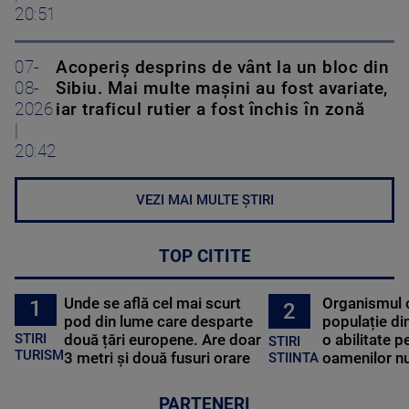
20:51
07-
Acoperiş desprins de vânt la un bloc din
08-
Sibiu. Mai multe maşini au fost avariate,
2026
iar traficul rutier a fost închis în zonă
|
20:42
VEZI MAI MULTE ȘTIRI
TOP CITITE
Unde se află cel mai scurt
Organismul 
1
2
pod din lume care desparte
populație di
STIRI
două țări europene. Are doar
o abilitate p
STIRI
TURISM
3 metri și două fusuri orare
oamenilor nu
STIINTA
PARTENERI