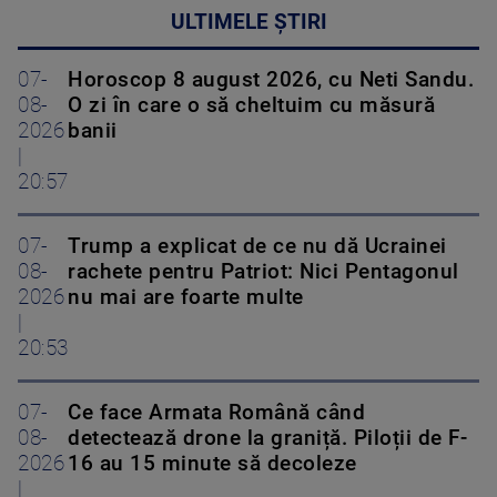
ULTIMELE ȘTIRI
07-
Horoscop 8 august 2026, cu Neti Sandu.
08-
O zi în care o să cheltuim cu măsură
2026
banii
|
20:57
07-
Trump a explicat de ce nu dă Ucrainei
08-
rachete pentru Patriot: Nici Pentagonul
2026
nu mai are foarte multe
|
20:53
07-
Ce face Armata Română când
08-
detectează drone la graniță. Piloții de F-
2026
16 au 15 minute să decoleze
|