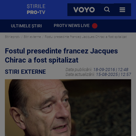
StirilePROTV
CAUTA
VOYO
TOATE 
PROTV NEWS LIVE
ULTIMELE ȘTIRI
Stirileprotv
Stiri externe
Fostul presedinte francez Jacques Chirac a fost spitalizat
Fostul presedinte francez Jacques
Chirac a fost spitalizat
Data publicării:
18-09-2016 | 12:48
STIRI EXTERNE
Data actualizării:
15-08-2025 | 12:57