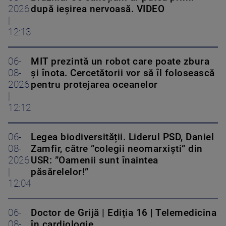
2026
după ieșirea nervoasă. VIDEO
|
12:13
06-
MIT prezintă un robot care poate zbura
08-
și înota. Cercetătorii vor să îl folosească
2026
pentru protejarea oceanelor
|
12:12
06-
Legea biodiversității. Liderul PSD, Daniel
08-
Zamfir, către ”colegii neomarxiști” din
2026
USR: ”Oamenii sunt înaintea
|
păsărelelor!”
12:04
06-
Doctor de Grijă | Ediția 16 | Telemedicina
08-
în cardiologie