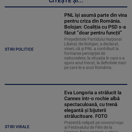
CITEȘTE ȘI...
PNL își asumă parte din vina
pentru criza din România.
Bolojan: Coaliția cu PSD s-a
făcut ”doar pentru funcții”
Preşedintele Partidului Naţional
Liberal, Ilie Bolojan, a declarat,
vineri, că şi PNL a contribuit la
STIRI POLITICE
formarea percepţiei de
neîncredere, la situaţia în care s-a
ajuns anul trecut, la deficitele mari
pe care le-a avut România.
Eva Longoria a strălucit la
Cannes într-o rochie albă
spectaculoasă, cu trenă
elegantă și bijuterii
strălucitoare. FOTO
Prezentă nelipsit pe covorul roșu
STIRI VIRALE
al Festivalului de Film de la