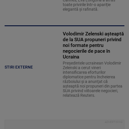
Cannes, Eva Longoria a atras
toate privirile într-o apariție
elegantă și rafinată.
Volodimir Zelenski aşteaptă
de la SUA propuneri privind
noi formate pentru
negocierile de pace în
Ucraina
Preşedintele ucrainean Volodimir
STIRI EXTERNE
Zelenski a cerut vineri
intensificarea eforturilor
diplomatice pentru încheierea
războiului şi a anunţat că
aşteaptă noi propuneri din partea
SUA privind viitoarele negocieri,
relatează Reuters.