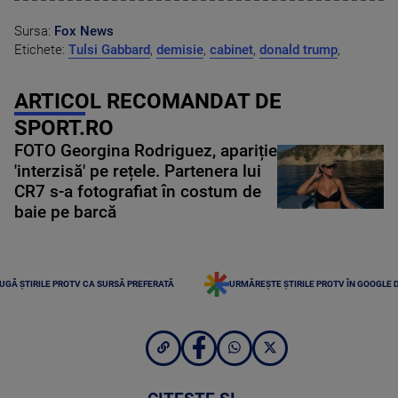
Sursa:
Fox News
Etichete:
Tulsi Gabbard
,
demisie
,
cabinet
,
donald trump
,
ARTICOL RECOMANDAT DE
SPORT.RO
FOTO Georgina Rodriguez, apariție
'interzisă' pe rețele. Partenera lui
CR7 s-a fotografiat în costum de
baie pe barcă
UGĂ ȘTIRILE PROTV CA SURSĂ PREFERATĂ
URMĂREȘTE ȘTIRILE PROTV ÎN GOOGLE 