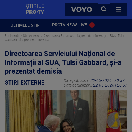
StirilePROTV
CAUTA
VOYO
TOATE 
PROTV NEWS LIVE
ULTIMELE ȘTIRI
Stirileprotv
Stiri externe
Directoarea Serviciului Național de Informații al SUA, Tulsi
Gabbard, și-a prezentat demisia
Directoarea Serviciului Național de
Informații al SUA, Tulsi Gabbard, și-a
prezentat demisia
Data publicării:
22-05-2026 | 20:57
STIRI EXTERNE
Data actualizării:
22-05-2026 | 20:57