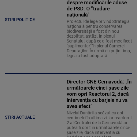
despre modificările aduse
de PSD: O "trădare
națională"
STIRI POLITICE
Proiectul de lege privind Strategia
naţională pentru conservarea
biodiversităţii a fost din nou
dezbătut, astăzi, în plenul
Senatului, după ce a fost modificat
"suplimentar" în plenul Camerei
Deputaţilor. În urmă cu puțin timp,
legea a fost adoptată.
Director CNE Cernavodă: „În
următoarele cinci-șase zile
vom opri Reactorul 2, dacă
intervenția cu barjele nu va
avea efect”
Nivelul Dunării a scăzut cu doi
ȘTIRI ACTUALE
centimetri în ultima zi, iar reactorul
2 al Centralei de la Cernavodă ar
putea fi oprit în următoarele cinci-
șase zile, dacă intervenția cu