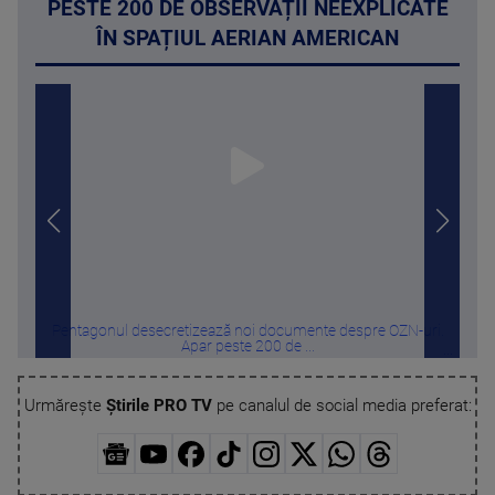
PESTE 200 DE OBSERVAȚII NEEXPLICATE
ÎN SPAȚIUL AERIAN AMERICAN
Pentagonul desecretizează noi documente despre OZN-uri.
De 
Apar peste 200 de ...
Urmărește
Știrile PRO TV
pe canalul de social media preferat: