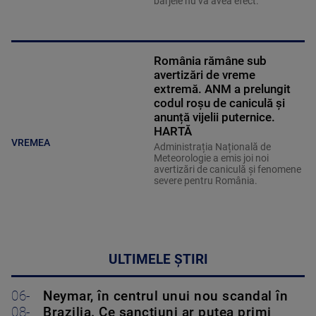
barjele nu va avea efect.
România rămâne sub
avertizări de vreme
extremă. ANM a prelungit
codul roșu de caniculă și
anunță vijelii puternice.
HARTĂ
VREMEA
Administrația Națională de
Meteorologie a emis joi noi
avertizări de caniculă și fenomene
severe pentru România.
ULTIMELE ȘTIRI
06-
Neymar, în centrul unui nou scandal în
08-
Brazilia. Ce sancțiuni ar putea primi