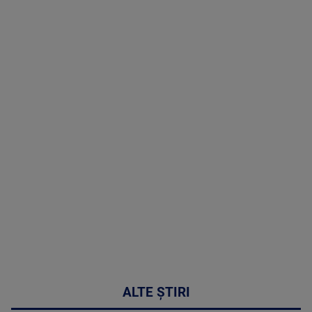
Doctor de
Grijă | Ediția
16 |
Telemedicina
in
cardiologie
MAI
MULTE
DETALII
34:04
ALTE ȘTIRI