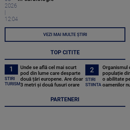
2026
|
12:04
VEZI MAI MULTE ȘTIRI
TOP CITITE
Unde se află cel mai scurt
Organismul 
1
2
pod din lume care desparte
populație di
STIRI
două țări europene. Are doar
o abilitate p
STIRI
TURISM
3 metri și două fusuri orare
oamenilor nu
STIINTA
PARTENERI