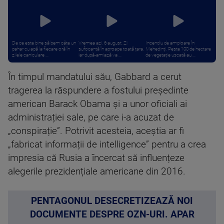
De ce este bine să bem câte un
Vremea azi, 6 august. Zi
Incendiu de amploare în
pahar cu apă la fiecare oră în
sufocantă în aproape toată țara,
Mehedinți. Peste 100 de hectare
zilele caniculare ...
iar după-amiază va ...
de vegetație uscată au ...
În timpul mandatului său, Gabbard a cerut
tragerea la răspundere a fostului președinte
american Barack Obama și a unor oficiali ai
administrației sale, pe care i-a acuzat de
„conspirație”. Potrivit acesteia, aceștia ar fi
„fabricat informații de intelligence” pentru a crea
impresia că Rusia a încercat să influențeze
alegerile prezidențiale americane din 2016.
PENTAGONUL DESECRETIZEAZĂ NOI
DOCUMENTE DESPRE OZN-URI. APAR