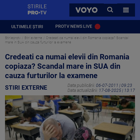
StirilePROTV
CAUTA
VOYO
TOATE 
PROTV NEWS LIVE
ULTIMELE ȘTIRI
Stirileprotv
Stiri externe
Credeati ca numai elevii din Romania copiaza? Scandal
mare in SUA din cauza furturilor la examene
Credeati ca numai elevii din Romania
copiaza? Scandal mare in SUA din
cauza furturilor la examene
Data publicării:
06-07-2011 | 09:23
STIRI EXTERNE
Data actualizării:
17-08-2025 | 13:17