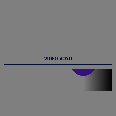
VIDEO VOYO
Stirile PRO TV
Stirile PRO