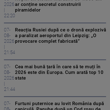
2026
ar conține secretul construirii
|
piramidelor
22:20
07-
Reacția Rusiei după ce o dronă explozivă
08-
a paralizat aeroportul din Leipzig: „O
2026
provocare complet fabricată”
|
21:54
07-
Cea mai bună țară în care să te muți în
08-
2026 este din Europa. Cum arată top 10
2026
state
|
21:44
07-
Furtuni puternice au lovit România după
08-
caniculă. Pagube după un Cod roşu de