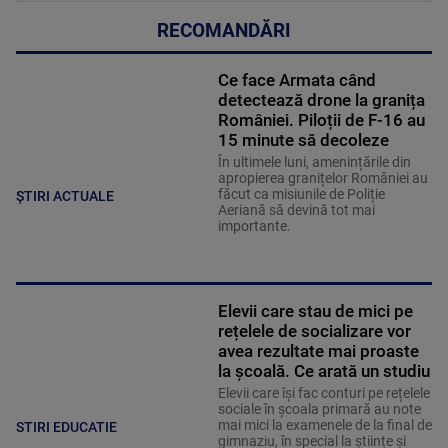
RECOMANDĂRI
Ce face Armata când
detectează drone la granița
României. Piloții de F-16 au
15 minute să decoleze
În ultimele luni, amenințările din
apropierea granițelor României au
făcut ca misiunile de Poliție
ȘTIRI ACTUALE
Aeriană să devină tot mai
importante.
Elevii care stau de mici pe
rețelele de socializare vor
avea rezultate mai proaste
la școală. Ce arată un studiu
Elevii care îşi fac conturi pe rețelele
sociale în școala primară au note
mai mici la examenele de la final de
STIRI EDUCATIE
gimnaziu, în special la științe și