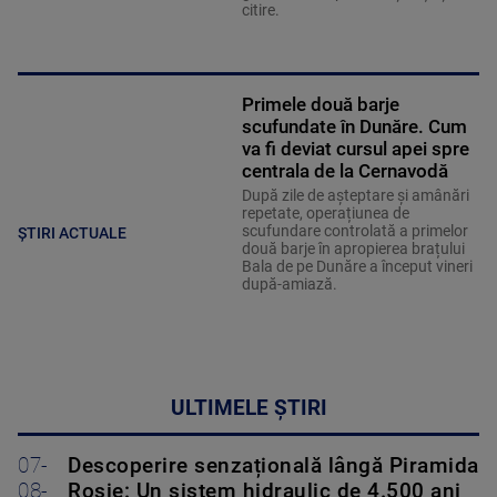
citire.
Primele două barje
scufundate în Dunăre. Cum
va fi deviat cursul apei spre
centrala de la Cernavodă
După zile de așteptare și amânări
repetate, operațiunea de
scufundare controlată a primelor
ȘTIRI ACTUALE
două barje în apropierea brațului
Bala de pe Dunăre a început vineri
după-amiază.
ULTIMELE ȘTIRI
07-
Descoperire senzațională lângă Piramida
08-
Roșie: Un sistem hidraulic de 4.500 ani