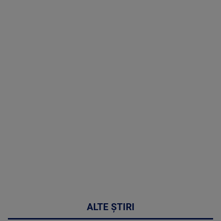
TV # 19.00 -
07 August
2026
MAI
MULTE
DETALII
48:24
ALTE ȘTIRI