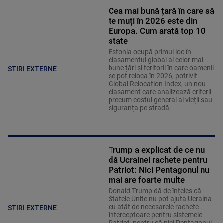
Cea mai bună țară în care să
te muți în 2026 este din
Europa. Cum arată top 10
state
Estonia ocupă primul loc în
clasamentul global al celor mai
bune țări și teritorii în care oamenii
STIRI EXTERNE
se pot reloca în 2026, potrivit
Global Relocation Index, un nou
clasament care analizează criterii
precum costul general al vieții sau
siguranța pe stradă.
Trump a explicat de ce nu
dă Ucrainei rachete pentru
Patriot: Nici Pentagonul nu
mai are foarte multe
Donald Trump dă de înțeles că
Statele Unite nu pot ajuta Ucraina
cu atât de necesarele rachete
STIRI EXTERNE
interceptoare pentru sistemele
Patriot, pentru că nici Pentagonul