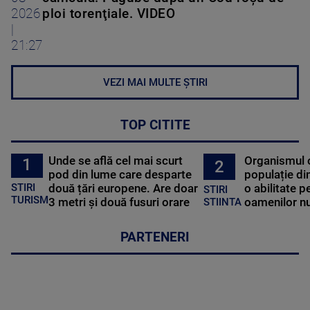
2026
ploi torenţiale. VIDEO
|
21:27
VEZI MAI MULTE ȘTIRI
TOP CITITE
Unde se află cel mai scurt
Organismul 
1
2
pod din lume care desparte
populație di
STIRI
două țări europene. Are doar
o abilitate p
STIRI
TURISM
3 metri și două fusuri orare
oamenilor nu
STIINTA
PARTENERI