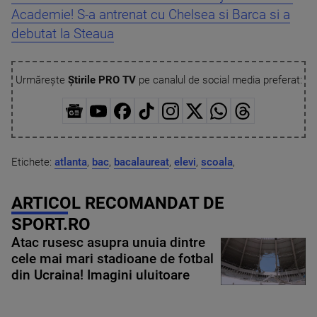
Academie! S-a antrenat cu Chelsea si Barca si a
debutat la Steaua
Urmărește
Știrile PRO TV
pe canalul de social media preferat:
Etichete:
atlanta
,
bac
,
bacalaureat
,
elevi
,
scoala
,
ARTICOL RECOMANDAT DE
SPORT.RO
Atac rusesc asupra unuia dintre
cele mai mari stadioane de fotbal
din Ucraina! Imagini uluitoare