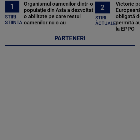
Organismul oamenilor dintr-o
Victorie p
1
2
populație din Asia a dezvoltat
Europeană
o abilitate pe care restul
obligată d
STIRI
ȘTIRI
oamenilor nu o au
permită au
STIINTA
ACTUALE
la EPPO
PARTENERI