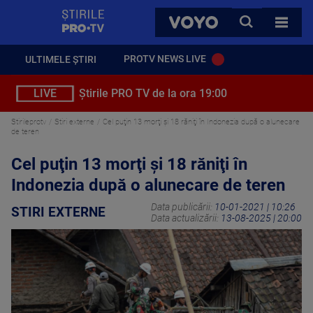
StirilePROTV
CAUTA
VOYO
TOATE 
PROTV NEWS LIVE
ULTIMELE ȘTIRI
LIVE
Știrile PRO TV de la ora 19:00
Stirileprotv
Stiri externe
Cel puţin 13 morţi şi 18 răniţi în Indonezia după o alunecare
de teren
Cel puţin 13 morţi şi 18 răniţi în
Indonezia după o alunecare de teren
Data publicării:
10-01-2021 | 10:26
STIRI EXTERNE
Data actualizării:
13-08-2025 | 20:00