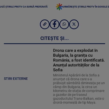
UGĂ ȘTIRILE PROTV CA SURSĂ PREFERATĂ
URMĂREȘTE ȘTIRILE PROTV ÎN GOOGLE 
CITEȘTE ȘI...
Drona care a explodat în
Bulgaria, la granița cu
România, a fost identificată.
Anunțul autorităților de la
Sofia
Ministerul Apărării de la Sofia a
STIRI EXTERNE
anunțat că drona care s-a
prăbușit sâmbătă dimineața pe un
câmp din Bulgaria, la circa un
kilometru de stația de comprimare
a gazelor de pe traseul
gazoductului Trans-Balkan, este o
dronă-momeală de tip Maya.