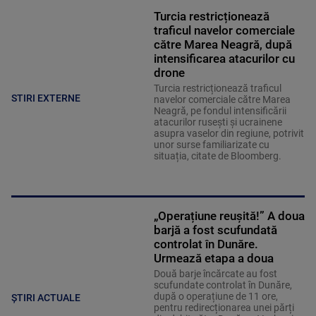
Turcia restricționează
traficul navelor comerciale
către Marea Neagră, după
intensificarea atacurilor cu
drone
Turcia restricționează traficul
STIRI EXTERNE
navelor comerciale către Marea
Neagră, pe fondul intensificării
atacurilor rusești și ucrainene
asupra vaselor din regiune, potrivit
unor surse familiarizate cu
situația, citate de Bloomberg.
„Operațiune reușită!” A doua
barjă a fost scufundată
controlat în Dunăre.
Urmează etapa a doua
Două barje încărcate au fost
scufundate controlat în Dunăre,
după o operațiune de 11 ore,
ȘTIRI ACTUALE
pentru redirecționarea unei părți