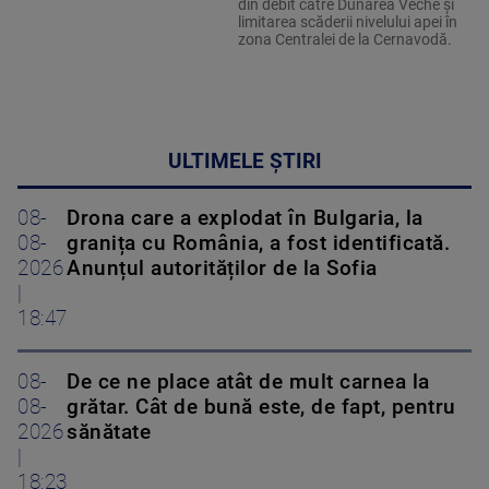
din debit către Dunărea Veche și
limitarea scăderii nivelului apei în
zona Centralei de la Cernavodă.
ULTIMELE ȘTIRI
08-
Drona care a explodat în Bulgaria, la
08-
granița cu România, a fost identificată.
2026
Anunțul autorităților de la Sofia
|
18:47
08-
De ce ne place atât de mult carnea la
08-
grătar. Cât de bună este, de fapt, pentru
2026
sănătate
|
18:23