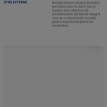
STIRI EXTERNE
lanseze atacuri asupra anumitor
petroliere care nu sunt ruse şi
asupra unor obiective de
infrastructură din Marea Neagră
care au o importanţă crucială
pentru exportul de petrol din
Kazahstan.