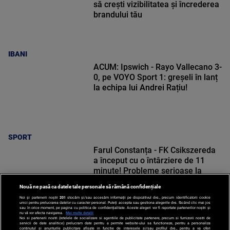
să crești vizibilitatea și încrederea
brandului tău
IBANI
ACUM: Ipswich - Rayo Vallecano 3-
0, pe VOYO Sport 1: greșeli în lanț
la echipa lui Andrei Rațiu!
SPORT
Farul Constanța - FK Csikszereda
a început cu o întârziere de 11
minute! Probleme serioase la
Ovidiu
Nouă ne pasă ca datele tale personale să rămână confidențiale
Noi și partenerii noștri
201
stocăm și/sau accesăm informații pe dispozitivul dvs., precum identificatorii cookie
unici pentru prelucrarea datelor cu caracter personal. Puteți accepta sau gestiona alegerile dvs. făcând clic mai jos
sau în orice moment, pe pagina cu politica de confidențialitate. Aceste alegeri vor fi raportate partenerilor noștri și
nu vă vor afecta navigarea.
Mai multe detalii
Noi si partenerii nostri (retelele de socializare si agentiile de publicitate partenere, precum si furnizorii nostri de
SPORT
servicii de date analitice) prelucram date pentru a permite website-ului sa functioneze, pentru a personaliza
continutul si anunturile publicitare afisate in functie de interesele si/sau profilul dvs., pentru a va oferi