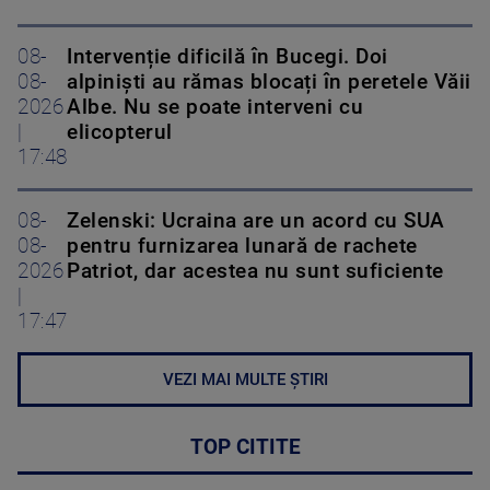
08-
Intervenție dificilă în Bucegi. Doi
08-
alpiniști au rămas blocați în peretele Văii
2026
Albe. Nu se poate interveni cu
|
elicopterul
17:48
08-
Zelenski: Ucraina are un acord cu SUA
08-
pentru furnizarea lunară de rachete
2026
Patriot, dar acestea nu sunt suficiente
|
17:47
VEZI MAI MULTE ȘTIRI
TOP CITITE