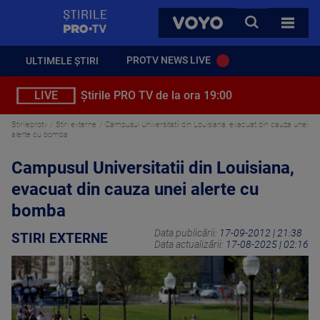
StirilePROTV
CAUTA
VOYO
TOATE 
PROTV NEWS LIVE
ULTIMELE ȘTIRI
LIVE
Știrile PRO TV de la ora 19:00
Stirileprotv
Stiri externe
Campusul Universitatii din Louisiana, evacuat din cauza unei
alerte cu bomba
Campusul Universitatii din Louisiana,
evacuat din cauza unei alerte cu
bomba
Data publicării:
17-09-2012 | 21:38
STIRI EXTERNE
Data actualizării:
17-08-2025 | 02:16