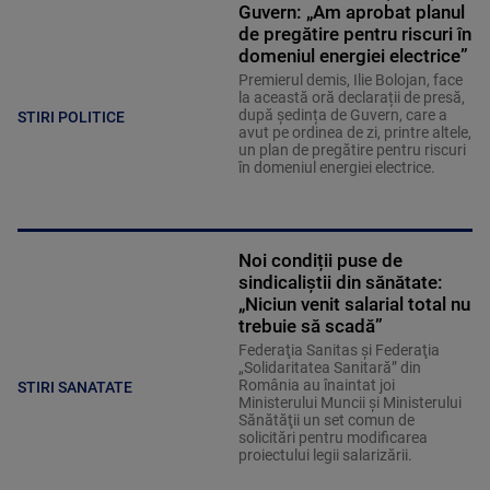
Guvern: „Am aprobat planul
de pregătire pentru riscuri în
domeniul energiei electrice”
Premierul demis, Ilie Bolojan, face
la această oră declarații de presă,
după ședința de Guvern, care a
STIRI POLITICE
avut pe ordinea de zi, printre altele,
un plan de pregătire pentru riscuri
în domeniul energiei electrice.
Noi condiții puse de
sindicaliștii din sănătate:
„Niciun venit salarial total nu
trebuie să scadă”
Federaţia Sanitas şi Federaţia
„Solidaritatea Sanitară” din
România au înaintat joi
STIRI SANATATE
Ministerului Muncii şi Ministerului
Sănătăţii un set comun de
solicitări pentru modificarea
proiectului legii salarizării.