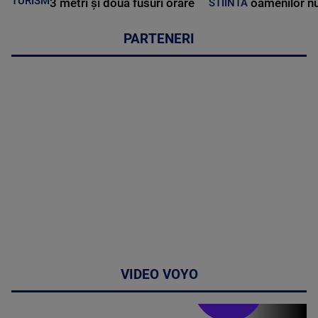
TURISM
3 metri și două fusuri orare
oamenilor nu
STIINTA
PARTENERI
VIDEO VOYO