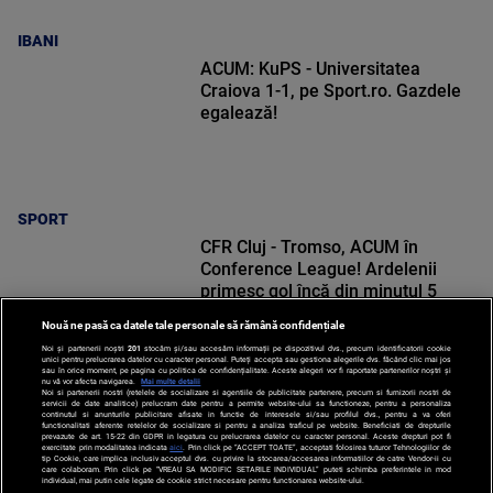
IBANI
ACUM: KuPS - Universitatea
Craiova 1-1, pe Sport.ro. Gazdele
egalează!
SPORT
CFR Cluj - Tromso, ACUM în
Conference League! Ardelenii
primesc gol încă din minutul 5
Nouă ne pasă ca datele tale personale să rămână confidențiale
Noi și partenerii noștri
201
stocăm și/sau accesăm informații pe dispozitivul dvs., precum identificatorii cookie
unici pentru prelucrarea datelor cu caracter personal. Puteți accepta sau gestiona alegerile dvs. făcând clic mai jos
sau în orice moment, pe pagina cu politica de confidențialitate. Aceste alegeri vor fi raportate partenerilor noștri și
nu vă vor afecta navigarea.
Mai multe detalii
Noi si partenerii nostri (retelele de socializare si agentiile de publicitate partenere, precum si furnizorii nostri de
SPORT
servicii de date analitice) prelucram date pentru a permite website-ului sa functioneze, pentru a personaliza
continutul si anunturile publicitare afisate in functie de interesele si/sau profilul dvs., pentru a va oferi
functionalitati aferente retelelor de socializare si pentru a analiza traficul pe website. Beneficiati de drepturile
prevazute de art. 15-22 din GDPR in legatura cu prelucrarea datelor cu caracter personal. Aceste drepturi pot fi
exercitate prin modalitatea indicata
aici
. Prin click pe “ACCEPT TOATE”, acceptati folosirea tuturor Tehnologiilor de
tip Cookie, care implica inclusiv acceptul dvs. cu privire la stocarea/accesarea informatiilor de catre Vendor-ii cu
care colaboram. Prin click pe “VREAU SA MODIFIC SETARILE INDIVIDUAL” puteti schimba preferintele in mod
individual, mai putin cele legate de cookie strict necesare pentru functionarea website-ului.