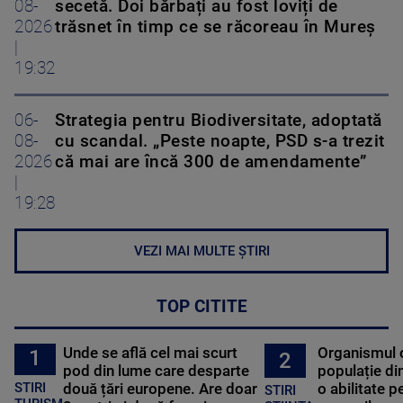
08-
secetă. Doi bărbați au fost loviți de
2026
trăsnet în timp ce se răcoreau în Mureș
|
19:32
06-
Strategia pentru Biodiversitate, adoptată
08-
cu scandal. „Peste noapte, PSD s-a trezit
2026
că mai are încă 300 de amendamente”
|
19:28
VEZI MAI MULTE ȘTIRI
TOP CITITE
Unde se află cel mai scurt
Organismul 
1
2
pod din lume care desparte
populație di
STIRI
două țări europene. Are doar
o abilitate p
STIRI