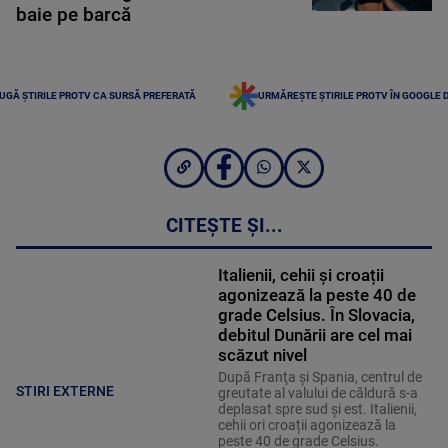
baie pe barcă
UGĂ ȘTIRILE PROTV CA SURSĂ PREFERATĂ
URMĂREȘTE ȘTIRILE PROTV ÎN GOOGLE 
CITEȘTE ȘI...
Italienii, cehii și croații
agonizează la peste 40 de
grade Celsius. În Slovacia,
debitul Dunării are cel mai
scăzut nivel
După Franţa şi Spania, centrul de
STIRI EXTERNE
greutate al valului de căldură s-a
deplasat spre sud şi est. Italienii,
cehii ori croații agonizează la
peste 40 de grade Celsius.