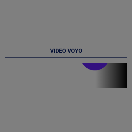
VIDEO VOYO
Stirile PRO TV
Stirile PRO
TV # 19.00 -