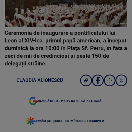
GETTY
Ceremonia de inaugurare a pontificatului lui
Leon al XIV-lea, primul papă american, a început
duminică la ora 10:00 în Piața Sf. Petru, în fața a
zeci de mii de credincioși și peste 150 de
delegații străine.
CLAUDIA ALIONESCU
ADAUGĂ ȘTIRILE PROTV CA SURSĂ PREFERATĂ
URMĂREȘTE ȘTIRILE PROTV ÎN GOOGLE DISCOVER