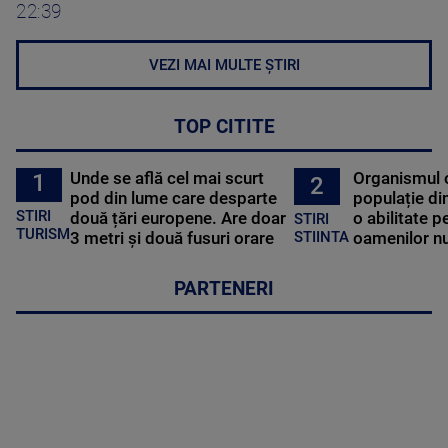
22:39
VEZI MAI MULTE ȘTIRI
TOP CITITE
Unde se află cel mai scurt
Organismul 
1
2
pod din lume care desparte
populație di
STIRI
două țări europene. Are doar
o abilitate p
STIRI
TURISM
3 metri și două fusuri orare
oamenilor nu
STIINTA
PARTENERI