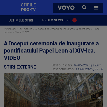
StirilePROTV
CAUTA
VOYO
TOATE 
PROTV NEWS LIVE
ULTIMELE ȘTIRI
Stirileprotv
Stiri externe
A început ceremonia de inaugurare a pontificatului Papei
Leon al XIV-lea. VIDEO
A început ceremonia de inaugurare a
pontificatului Papei Leon al XIV-lea.
VIDEO
Data publicării:
18-05-2025 | 12:01
STIRI EXTERNE
Data actualizării:
11-08-2025 | 11:50