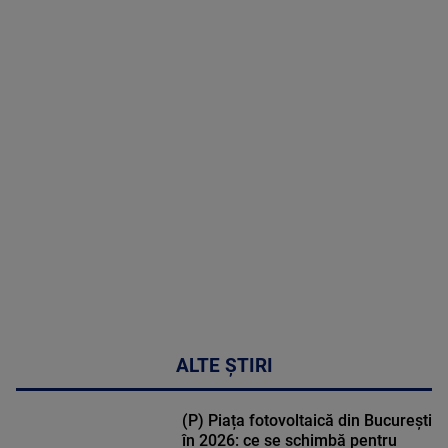
05 August
2026
MAI
MULTE
DETALII
50:27
ALTE ȘTIRI
(P) Piața fotovoltaică din București
în 2026: ce se schimbă pentru