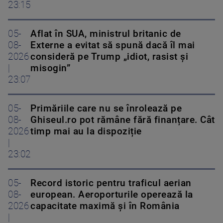
23:15
05-
Aflat în SUA, ministrul britanic de
08-
Externe a evitat să spună dacă îl mai
2026
consideră pe Trump „idiot, rasist și
|
misogin”
23:07
05-
Primăriile care nu se înrolează pe
08-
Ghiseul.ro pot rămâne fără finanțare. Cât
2026
timp mai au la dispoziție
|
23:02
05-
Record istoric pentru traficul aerian
08-
european. Aeroporturile operează la
2026
capacitate maximă și în România
|