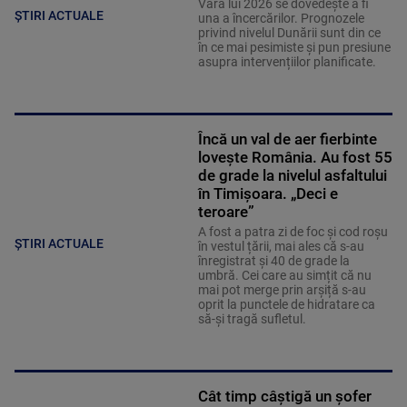
Vara lui 2026 se dovedește a fi
ȘTIRI ACTUALE
una a încercărilor. Prognozele
privind nivelul Dunării sunt din ce
în ce mai pesimiste și pun presiune
asupra intervențiilor planificate.
Încă un val de aer fierbinte
lovește România. Au fost 55
de grade la nivelul asfaltului
în Timișoara. „Deci e
teroare”
A fost a patra zi de foc și cod roșu
ȘTIRI ACTUALE
în vestul țării, mai ales că s-au
înregistrat și 40 de grade la
umbră. Cei care au simțit că nu
mai pot merge prin arșiță s-au
oprit la punctele de hidratare ca
să-și tragă sufletul.
Cât timp câștigă un șofer