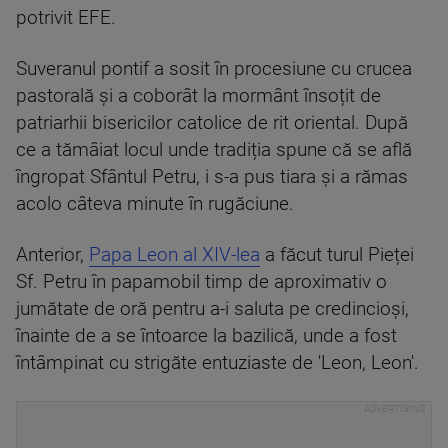
potrivit EFE.
Suveranul pontif a sosit în procesiune cu crucea
pastorală și a coborât la mormânt însoțit de
patriarhii bisericilor catolice de rit oriental. După
ce a tămâiat locul unde tradiția spune că se află
îngropat Sfântul Petru, i s-a pus tiara și a rămas
acolo câteva minute în rugăciune.
Anterior,
Papa Leon al XIV-lea
a făcut turul Pieței
Sf. Petru în papamobil timp de aproximativ o
jumătate de oră pentru a-i saluta pe credincioși,
înainte de a se întoarce la bazilică, unde a fost
întâmpinat cu strigăte entuziaste de 'Leon, Leon'.