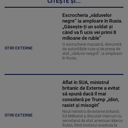
CITEȘTE ȘI...
Escrocheria „văduvelor
negre” ia amploare în Rusia.
„Găsește-ți un soldat și
când va fi ucis vei primi 8
milioane de ruble”
O escrocherie macabră, denumită
STIRI EXTERNE
de autoritățile ruse și de presa de
stat „văduva neagră”, ia amploare
în Rusia.
Aflat în SUA, ministrul
britanic de Externe a evitat
să spună dacă îl mai
consideră pe Trump „idiot,
rasist și misogin”
Noul ministru de externe britanic
STIRI EXTERNE
Ed Miliband a discutat miercuri cu
secretarul de stat american Marco
Rubio, fiind invitatul acestuia la