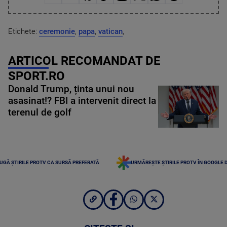
Etichete:
ceremonie
,
papa
,
vatican
,
ARTICOL RECOMANDAT DE
SPORT.RO
Donald Trump, ținta unui nou
asasinat!? FBI a intervenit direct la
terenul de golf
UGĂ ȘTIRILE PROTV CA SURSĂ PREFERATĂ
URMĂREȘTE ȘTIRILE PROTV ÎN GOOGLE 