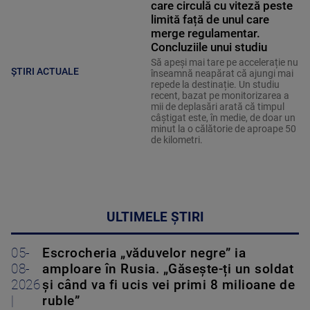
care circulă cu viteză peste
limită față de unul care
merge regulamentar.
Concluziile unui studiu
Să apeși mai tare pe accelerație nu
ȘTIRI ACTUALE
înseamnă neapărat că ajungi mai
repede la destinație. Un studiu
recent, bazat pe monitorizarea a
mii de deplasări arată că timpul
câștigat este, în medie, de doar un
minut la o călătorie de aproape 50
de kilometri.
ULTIMELE ȘTIRI
05-
Escrocheria „văduvelor negre” ia
08-
amploare în Rusia. „Găsește-ți un soldat
2026
și când va fi ucis vei primi 8 milioane de
|
ruble”