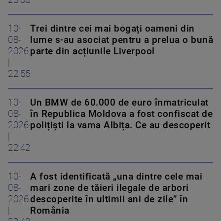
10-
Trei dintre cei mai bogați oameni din
08-
lume s-au asociat pentru a prelua o bună
2026
parte din acțiunile Liverpool
|
22:55
10-
Un BMW de 60.000 de euro înmatriculat
08-
în Republica Moldova a fost confiscat de
2026
polițiști la vama Albița. Ce au descoperit
|
22:42
10-
A fost identificată „una dintre cele mai
08-
mari zone de tăieri ilegale de arbori
2026
descoperite în ultimii ani de zile” în
|
România