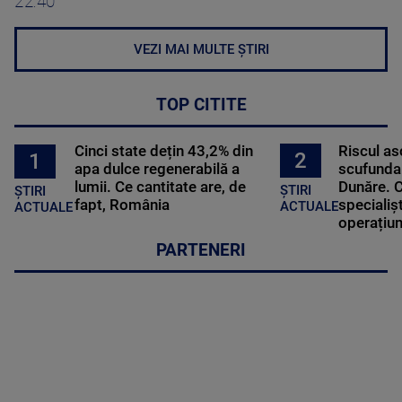
22:40
VEZI MAI MULTE ȘTIRI
TOP CITITE
Cinci state dețin 43,2% din
Riscul a
2
1
apa dulce regenerabilă a
scufundar
lumii. Ce cantitate are, de
Dunăre. C
ȘTIRI
ȘTIRI
fapt, România
specialișt
ACTUALE
ACTUALE
operațiun
PARTENERI