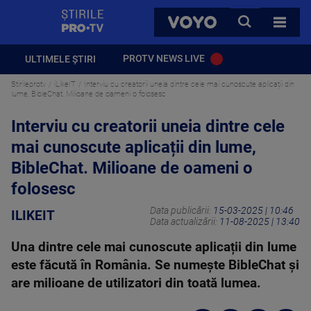
StirilePROTV
CAUTA
VOYO
TOATE 
PROTV NEWS LIVE
ULTIMELE ȘTIRI
Stirileprotv
iLikeIT
Interviu cu creatorii uneia dintre cele mai cunoscute aplicații din
lume, BibleChat. Milioane de oameni o folosesc
Interviu cu creatorii uneia dintre cele
mai cunoscute aplicații din lume,
BibleChat. Milioane de oameni o
folosesc
Data publicării:
15-03-2025 | 10:46
ILIKEIT
Data actualizării:
11-08-2025 | 13:40
Una dintre cele mai cunoscute aplicații din lume
este făcută în România. Se numește BibleChat și
are milioane de utilizatori din toată lumea.