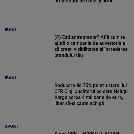
proprietarii de case și firme
IBANI
(P) Ești antreprenor? Află cum te
ajută o campanie de advertoriale
să crești vizibilitatea și încrederea
brandului tău
IBANI
Reducere de 75% pentru starul lui
CFR Cluj! Jucătorul pe care Neluțu
Varga cerea 4 milioane de euro,
liber să-și caute echipă
SPORT
Sepsi OSK – FCSB 0-0, ACUM!