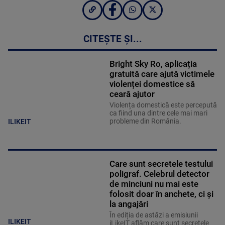
CITEȘTE ȘI...
Bright Sky Ro, aplicația
gratuită care ajută victimele
violenței domestice să
ceară ajutor
Violența domestică este percepută
ca fiind una dintre cele mai mari
probleme din România.
ILIKEIT
Care sunt secretele testului
poligraf. Celebrul detector
de minciuni nu mai este
folosit doar în anchete, ci și
la angajări
În ediția de astăzi a emisiunii
ILIKEIT
iLikeIT aflăm care sunt secretele