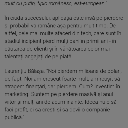
mult cu puțin, tipic românesc, est-european.”
În ciuda succesului, aplicația este însă pe pierdere
și probabil va rămâne așa pentru mult timp. De
altfel, cele mai multe afaceri din tech, care sunt în
stadiul incipient pierd mulți bani în primii ani - în
căutarea de clienți și în vânătoarea celor mai
talentați angajați de pe piață.
Laurențiu Bălașa: ”Noi pierdem milioane de dolari,
de fapt. Noi am crescut foarte mult, am reușit să
atragem finanțări, dar pierdem. Cum? Investim în
marketing. Suntem pe pierdere masivă și anul
viitor și mulți ani de acum înainte. Ideea nu e să
faci profit, ci să crești și să devii o companie
publică.”