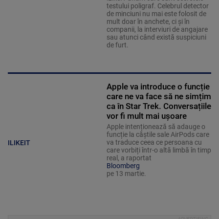
testului poligraf. Celebrul detector
de minciuni nu mai este folosit de
mult doar în anchete, ci și în
companii, la interviuri de angajare
sau atunci când există suspiciuni
de furt.
Apple va introduce o funcție
care ne va face să ne simțim
ca în Star Trek. Conversațiile
vor fi mult mai ușoare
Apple intenționează să adauge o
funcție la căștile sale AirPods care
va traduce ceea ce persoana cu
ILIKEIT
care vorbiți într-o altă limbă în timp
real, a raportat
Bloomberg
pe 13 martie.