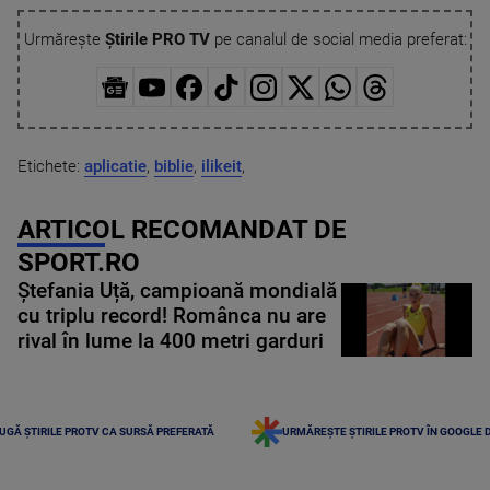
Urmărește
Știrile PRO TV
pe canalul de social media preferat:
Etichete:
aplicatie
,
biblie
,
ilikeit
,
ARTICOL RECOMANDAT DE
SPORT.RO
Ștefania Uță, campioană mondială
cu triplu record! Românca nu are
rival în lume la 400 metri garduri
UGĂ ȘTIRILE PROTV CA SURSĂ PREFERATĂ
URMĂREȘTE ȘTIRILE PROTV ÎN GOOGLE 