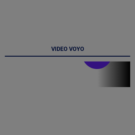
VIDEO VOYO
Stirile PRO TV
Stirile PRO
TV # 19.00 -
10 August