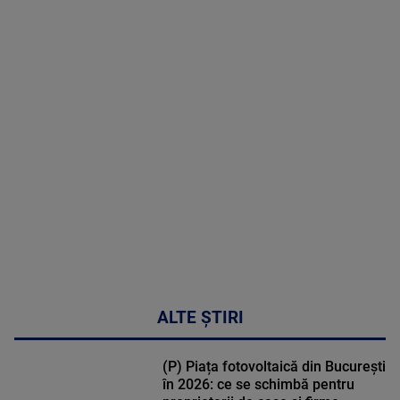
2026
MAI
MULTE
DETALII
46:08
ALTE ȘTIRI
(P) Piața fotovoltaică din București
în 2026: ce se schimbă pentru