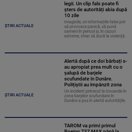
legii. Un clip fals poate fi
șters de autorități abia după
10 zile
Imaginile, ori informațiile false pot
ȘTIRI ACTUALE
să provoace panică, să pună
oameni în pericol și, în cazuri
extreme, chiar să ducă la violență.
Alertă după ce doi bărbați s-
au apropiat prea mult cu o
șalupă de barjele
scufundate în Dunăre.
Polițiștii au împânzit zona
Un incident petrecut la Izvoarele în
ȘTIRI ACTUALE
zona barjelor scufundate în
Dunăre a pus în alertă autoritățile.
TAROM va primi primul
Boeing 737 MAX până la