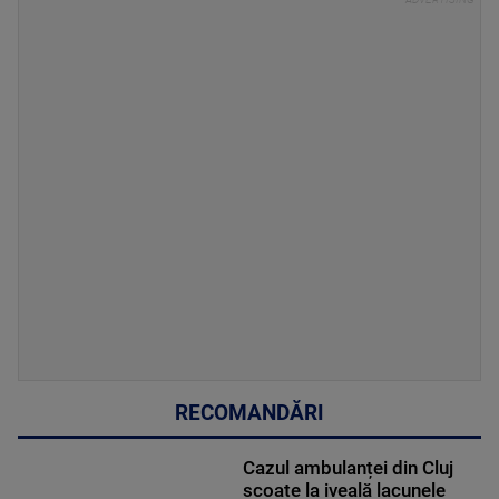
RECOMANDĂRI
Cazul ambulanței din Cluj
scoate la iveală lacunele