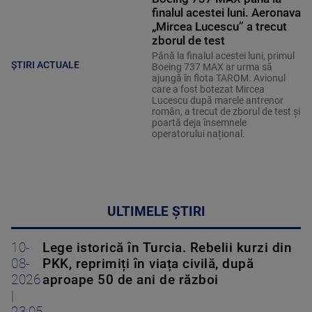
finalul acestei luni. Aeronava
„Mircea Lucescu” a trecut
zborul de test
Până la finalul acestei luni, primul
ȘTIRI ACTUALE
Boeing 737 MAX ar urma să
ajungă în flota TAROM. Avionul
care a fost botezat Mircea
Lucescu după marele antrenor
român, a trecut de zborul de test și
poartă deja însemnele
operatorului național.
ULTIMELE ȘTIRI
10-
Lege istorică în Turcia. Rebelii kurzi din
08-
PKK, reprimiți în viața civilă, după
2026
aproape 50 de ani de război
|
23:05