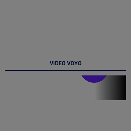
VIDEO VOYO
Stirile PRO TV
Stirile PRO