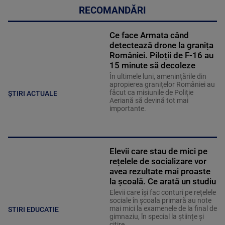
RECOMANDĂRI
Ce face Armata când
detectează drone la granița
României. Piloții de F-16 au
15 minute să decoleze
În ultimele luni, amenințările din
apropierea granițelor României au
făcut ca misiunile de Poliție
ȘTIRI ACTUALE
Aeriană să devină tot mai
importante.
Elevii care stau de mici pe
rețelele de socializare vor
avea rezultate mai proaste
la școală. Ce arată un studiu
Elevii care îşi fac conturi pe rețelele
sociale în școala primară au note
mai mici la examenele de la final de
STIRI EDUCATIE
gimnaziu, în special la științe și
citire.