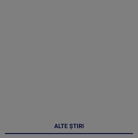
TV # 19.00 -
07 August
2026
MAI
MULTE
DETALII
48:24
ALTE ȘTIRI