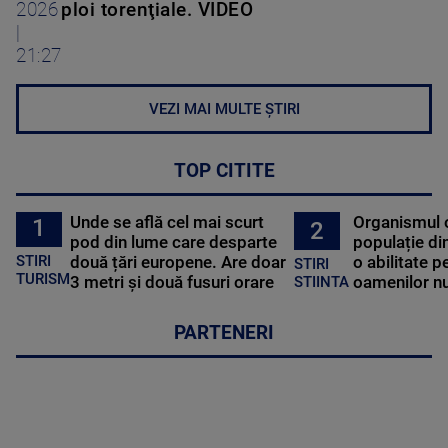
2026
ploi torenţiale. VIDEO
|
21:27
VEZI MAI MULTE ȘTIRI
TOP CITITE
Unde se află cel mai scurt
Organismul 
1
2
pod din lume care desparte
populație di
STIRI
două țări europene. Are doar
o abilitate p
STIRI
TURISM
3 metri și două fusuri orare
oamenilor nu
STIINTA
PARTENERI