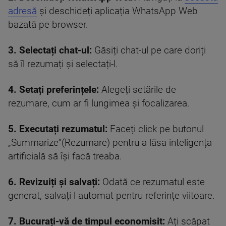
adresă
și deschideți aplicația WhatsApp Web
bazată pe browser.
3. Selectați chat-ul:
Găsiți chat-ul pe care doriți
să îl rezumați și selectați-l.
4. Setați preferințele:
Alegeți setările de
rezumare, cum ar fi lungimea și focalizarea.
5.
Executați rezumat
ul:
Faceți click pe butonul
„Summarize”(Rezumare) pentru a lăsa inteligența
artificială să își facă treaba.
6. Revizuiți și salvați:
Odată ce rezumatul este
generat, salvați-l automat pentru referințe viitoare.
7. Bucurați-vă de timpul economisit:
Ați scăpat