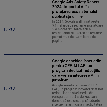
Google Ads Safety Report
2024: Impactul AI în
protejarea ecosistemului
publicității online
În 2024, Google a eliminat peste
5,1 miliarde de reclame înşelătoare
și a blocat difuzarea sau a
I LIKE AI
restricționat difuzarea de reclame
pe mai mult de 1,3 miliarde de
pagini.
Google deschide înscrierile
pentru CEE.AI LAB: un
program dedicat redacțiilor
care vor să integreze AI în
jurnalism
Google anunță lansarea CEE.AI
I LIKE AI
LAB, un program inovator destinat
redacțiilor de nivel mediu din
Europa Centrală și de Est, care
doresc să exploreze și să adopte
inteligența artificială în activitatea