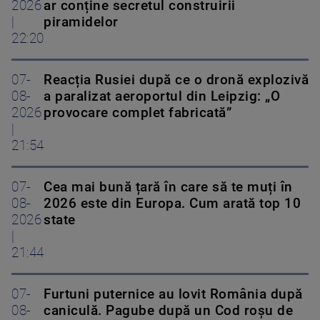
2026
ar conține secretul construirii
|
piramidelor
22:20
07-
Reacția Rusiei după ce o dronă explozivă
08-
a paralizat aeroportul din Leipzig: „O
2026
provocare complet fabricată”
|
21:54
07-
Cea mai bună țară în care să te muți în
08-
2026 este din Europa. Cum arată top 10
2026
state
|
21:44
07-
Furtuni puternice au lovit România după
08-
caniculă. Pagube după un Cod roşu de