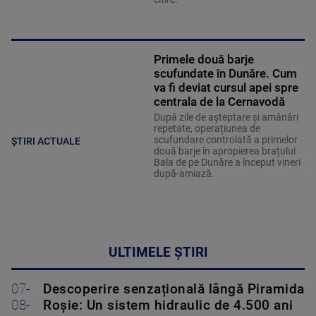
Primele două barje
scufundate în Dunăre. Cum
va fi deviat cursul apei spre
centrala de la Cernavodă
După zile de așteptare și amânări
repetate, operațiunea de
scufundare controlată a primelor
ȘTIRI ACTUALE
două barje în apropierea brațului
Bala de pe Dunăre a început vineri
după-amiază.
ULTIMELE ȘTIRI
07-
Descoperire senzațională lângă Piramida
08-
Roșie: Un sistem hidraulic de 4.500 ani