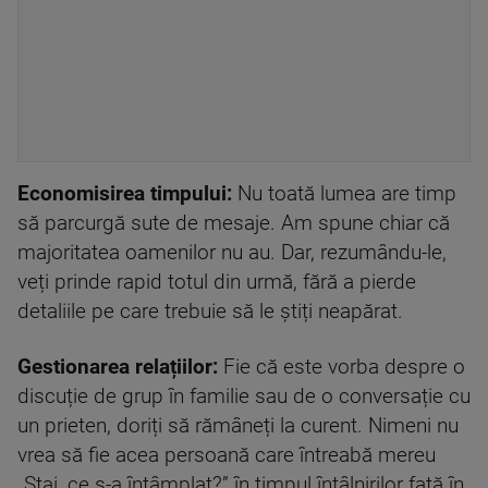
Economisirea timpului:
Nu toată lumea are timp
să parcurgă sute de mesaje. Am spune chiar că
majoritatea oamenilor nu au. Dar, rezumându-le,
veți prinde rapid totul din urmă, fără a pierde
detaliile pe care trebuie să le știți neapărat.
Gestionarea relațiilor:
Fie că este vorba despre o
discuție de grup în familie sau de o conversație cu
un prieten, doriți să rămâneți la curent. Nimeni nu
vrea să fie acea persoană care întreabă mereu
„Stai, ce s-a întâmplat?” în timpul întâlnirilor față în