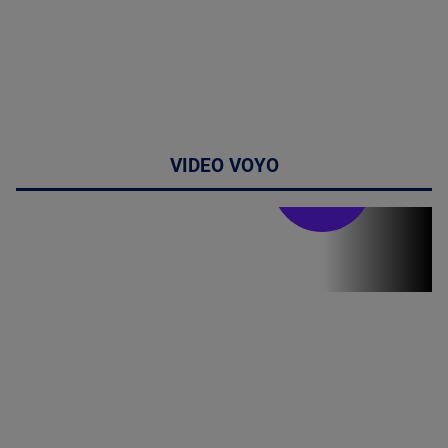
VIDEO VOYO
Doctor de
bine
(P) Terapia
hormonală în