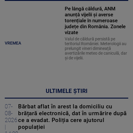
Pe lângă căldură, ANM
anunță vijelii și averse
torențiale în numeroase
județe din România. Zonele
vizate
Valul de căldură persistă pe
VREMEA
teritoriul României. Meterologii au
prelungit vineri dimineață
avertizările meteo de caniculă, dar
și de vijelii.
ULTIMELE ȘTIRI
07-
Bărbat aflat în arest la domiciliu cu
08-
brățară electronică, dat în urmărire după
2026
ce a evadat. Poliția cere ajutorul
|
populației