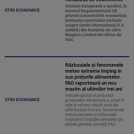
Comisia Europeană a aprobat, în
STIRI ECONOMICE
temeiul Regulamentului UE
privind concentrările economice,
preluarea controlului exclusiv
asupra Dante International S.A.
(eMAG) din România de către
Naspers Limited din Africa de
Sud.
Războaiele și fenomenele
meteo extreme împing în
sus prețurile alimentelor.
FAO raportează un nou
maxim al ultimilor trei ani
Indicele global al preţurilor
STIRI ECONOMICE
produselor alimentare a urcat în
iulie la cel mai ridicat nivel din
ultimii peste trei ani, fenomenele
meteo extreme şi războaiele
majorând cotaţiile cerealelor pe
pieţele globale, anunță FAO.