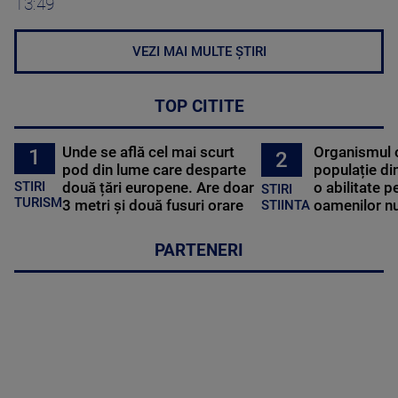
13:49
VEZI MAI MULTE ȘTIRI
TOP CITITE
Unde se află cel mai scurt
Organismul 
1
2
pod din lume care desparte
populație di
STIRI
două țări europene. Are doar
o abilitate p
STIRI
TURISM
3 metri și două fusuri orare
oamenilor nu
STIINTA
PARTENERI