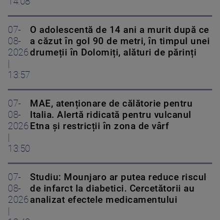
14:08
07-
O adolescentă de 14 ani a murit după ce
08-
a căzut în gol 90 de metri, în timpul unei
2026
drumeții în Dolomiți, alături de părinți
|
13:57
07-
MAE, atenționare de călătorie pentru
08-
Italia. Alertă ridicată pentru vulcanul
2026
Etna și restricții în zona de vârf
|
13:50
07-
Studiu: Mounjaro ar putea reduce riscul
08-
de infarct la diabetici. Cercetătorii au
2026
analizat efectele medicamentului
|