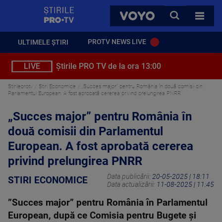
StirilePROTV
CAUTA
VOYO
TOATE 
PROTV NEWS LIVE
ULTIMELE ȘTIRI
LIVE
Știrile PRO TV de la ora 13:00
Stirileprotv
Stiri Economice
„Succes major” pentru România în două comisii din
Parlamentul European. A fost aprobată cererea privind prelungirea PNRR
„Succes major” pentru România în
două comisii din Parlamentul
European. A fost aprobată cererea
privind prelungirea PNRR
Data publicării:
20-05-2025 | 18:11
STIRI ECONOMICE
Data actualizării:
11-08-2025 | 11:45
”Succes major” pentru România în Parlamentul
European, după ce Comisia pentru Bugete și