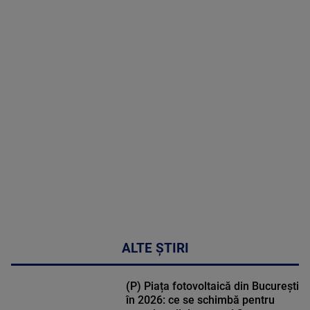
menopauză
poate
corecta
sindromul
cardio-
metabolic
MAI
MULTE
DETALII
17:46
ALTE ȘTIRI
(P) Piața fotovoltaică din București
în 2026: ce se schimbă pentru