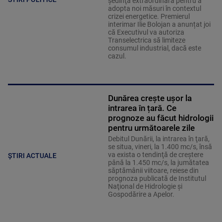
şedinţă extraordinară pentru a
adopta noi măsuri în contextul
crizei energetice. Premierul
interimar Ilie Bolojan a anunțat joi
că Executivul va autoriza
Transelectrica să limiteze
consumul industrial, dacă este
cazul.
Dunărea crește ușor la
intrarea în țară. Ce
prognoze au făcut hidrologii
pentru următoarele zile
Debitul Dunării, la intrarea în ţară,
se situa, vineri, la 1.400 mc/s, însă
va exista o tendinţă de creştere
ȘTIRI ACTUALE
până la 1.450 mc/s, la jumătatea
săptămânii viitoare, reiese din
prognoza publicată de Institutul
Naţional de Hidrologie şi
Gospodărire a Apelor.