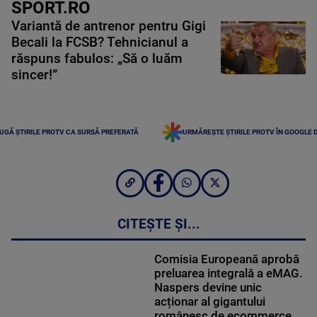
SPORT.RO
Variantă de antrenor pentru Gigi
Becali la FCSB? Tehnicianul a
răspuns fabulos: „Să o luăm
sincer!”
UGĂ ȘTIRILE PROTV CA SURSĂ PREFERATĂ
URMĂREȘTE ȘTIRILE PROTV ÎN GOOGLE 
CITEȘTE ȘI...
Comisia Europeană aprobă
preluarea integrală a eMAG.
Naspers devine unic
acționar al gigantului
românesc de ecommerce