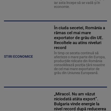
iar asta începe să se vadă și în
economie.
În ciuda secetei, România a
rămas cel mai mare
exportator de grâu din UE.
Recoltele au atins niveluri
record
În timp ce seceta continuă să
STIRI ECONOMICE
afecteze o mare parte din Europa,
producțiile ridicate din România
consolidează poziția țării noastre
de cel mai mare exportator de
grâu din Uniunea Europeană.
„Miracol. Nu am văzut
niciodată atâta export”.
Bulgaria vinde energie la
nivel record după reducerea