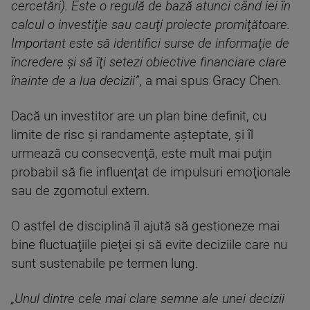
cercetări). Este o regulă de bază atunci când iei în
calcul o investiţie sau cauţi proiecte promiţătoare.
Important este să identifici surse de informaţie de
încredere şi să îţi setezi obiective financiare clare
înainte de a lua decizii”
, a mai spus Gracy Chen.
Dacă un investitor are un plan bine definit, cu
limite de risc şi randamente aşteptate, şi îl
urmează cu consecvenţă, este mult mai puţin
probabil să fie influenţat de impulsuri emoţionale
sau de zgomotul extern.
O astfel de disciplină îl ajută să gestioneze mai
bine fluctuaţiile pieţei şi să evite deciziile care nu
sunt sustenabile pe termen lung.
„Unul dintre cele mai clare semne ale unei decizii