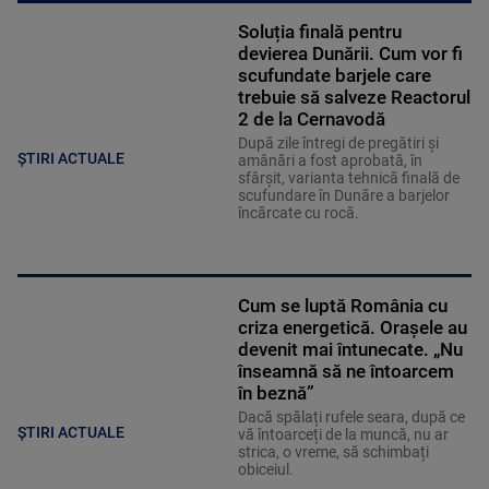
Soluția finală pentru
devierea Dunării. Cum vor fi
scufundate barjele care
trebuie să salveze Reactorul
2 de la Cernavodă
După zile întregi de pregătiri și
ȘTIRI ACTUALE
amânări a fost aprobată, în
sfârșit, varianta tehnică finală de
scufundare în Dunăre a barjelor
încărcate cu rocă.
Cum se luptă România cu
criza energetică. Orașele au
devenit mai întunecate. „Nu
înseamnă să ne întoarcem
în beznă”
Dacă spălați rufele seara, după ce
ȘTIRI ACTUALE
vă întoarceți de la muncă, nu ar
strica, o vreme, să schimbați
obiceiul.