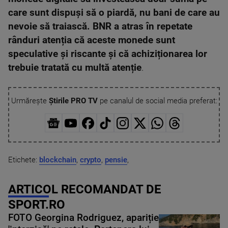
care sunt dispuși să o piardă, nu bani de care au
nevoie să traiască. BNR a atras în repetate
rânduri atenția că aceste monede sunt
speculative și riscante și că achiziționarea lor
trebuie tratată cu multă atenție
.
Urmărește
Știrile PRO TV
pe canalul de social media preferat:
Etichete:
blockchain
,
crypto
,
pensie
,
ARTICOL RECOMANDAT DE
SPORT.RO
FOTO Georgina Rodriguez, apariție