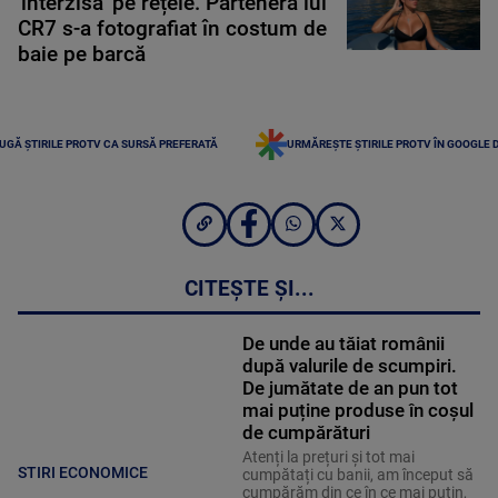
'interzisă' pe rețele. Partenera lui
CR7 s-a fotografiat în costum de
baie pe barcă
UGĂ ȘTIRILE PROTV CA SURSĂ PREFERATĂ
URMĂREȘTE ȘTIRILE PROTV ÎN GOOGLE 
CITEȘTE ȘI...
De unde au tăiat românii
după valurile de scumpiri.
De jumătate de an pun tot
mai puține produse în coșul
de cumpărături
Atenți la prețuri și tot mai
STIRI ECONOMICE
cumpătați cu banii, am început să
cumpărăm din ce în ce mai puțin,