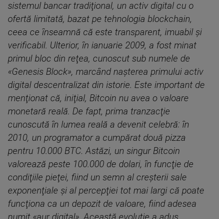
sistemul bancar tradiţional, un activ digital cu o
ofertă limitată, bazat pe tehnologia blockchain,
ceea ce înseamnă că este transparent, imuabil şi
verificabil. Ulterior, în ianuarie 2009, a fost minat
primul bloc din reţea, cunoscut sub numele de
«Genesis Block», marcând naşterea primului activ
digital descentralizat din istorie. Este important de
menţionat că, iniţial, Bitcoin nu avea o valoare
monetară reală. De fapt, prima tranzacţie
cunoscută în lumea reală a devenit celebră: în
2010, un programator a cumpărat două pizza
pentru 10.000 BTC. Astăzi, un singur Bitcoin
valorează peste 100.000 de dolari, în funcţie de
condiţiile pieţei, fiind un semn al creşterii sale
exponenţiale şi al percepţiei tot mai largi că poate
funcţiona ca un depozit de valoare, fiind adesea
numit «aur digital». Această evoluţie a adus