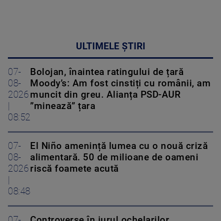
ULTIMELE ȘTIRI
07-
Bolojan, înaintea ratingului de țară
08-
Moody’s: Am fost cinstiți cu românii, am
2026
muncit din greu. Alianța PSD-AUR
|
”minează” țara
08:52
07-
El Niño amenință lumea cu o nouă criză
08-
alimentară. 50 de milioane de oameni
2026
riscă foamete acută
|
08:48
07-
Controverse în jurul ochelarilor