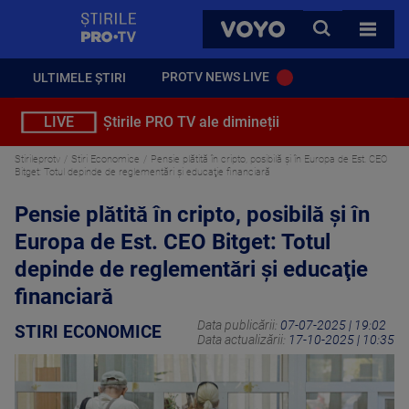
StirilePROTV
CAUTA
VOYO
TOATE 
PROTV NEWS LIVE
ULTIMELE ȘTIRI
LIVE
Știrile PRO TV ale dimineții
Stirileprotv
Stiri Economice
Pensie plătită în cripto, posibilă şi în Europa de Est. CEO
Bitget: Totul depinde de reglementări şi educaţie financiară
Pensie plătită în cripto, posibilă şi în
Europa de Est. CEO Bitget: Totul
depinde de reglementări şi educaţie
financiară
Data publicării:
07-07-2025 | 19:02
STIRI ECONOMICE
Data actualizării:
17-10-2025 | 10:35