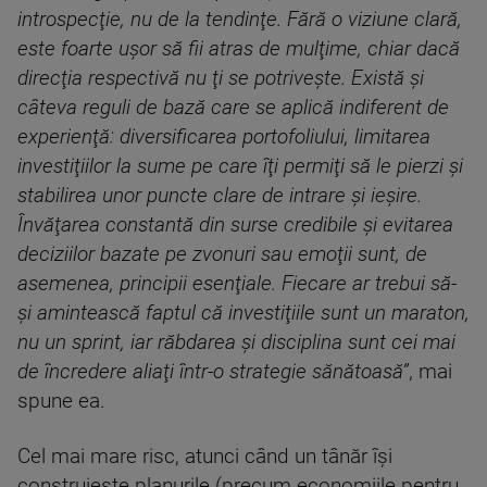
introspecţie, nu de la tendinţe. Fără o viziune clară,
este foarte uşor să fii atras de mulţime, chiar dacă
direcţia respectivă nu ţi se potriveşte. Există şi
câteva reguli de bază care se aplică indiferent de
experienţă: diversificarea portofoliului, limitarea
investiţiilor la sume pe care îţi permiţi să le pierzi şi
stabilirea unor puncte clare de intrare şi ieşire.
Învăţarea constantă din surse credibile şi evitarea
deciziilor bazate pe zvonuri sau emoţii sunt, de
asemenea, principii esenţiale. Fiecare ar trebui să-
şi amintească faptul că investiţiile sunt un maraton,
nu un sprint, iar răbdarea şi disciplina sunt cei mai
de încredere aliaţi într-o strategie sănătoasă”
, mai
spune ea.
Cel mai mare risc, atunci când un tânăr îşi
construieşte planurile (precum economiile pentru