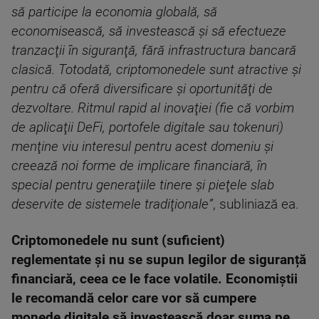
să participe la economia globală, să
economisească, să investească şi să efectueze
tranzacţii în siguranţă, fără infrastructura bancară
clasică. Totodată, criptomonedele sunt atractive şi
pentru că oferă diversificare şi oportunităţi de
dezvoltare. Ritmul rapid al inovaţiei (fie că vorbim
de aplicaţii DeFi, portofele digitale sau tokenuri)
menţine viu interesul pentru acest domeniu şi
creează noi forme de implicare financiară, în
special pentru generaţiile tinere şi pieţele slab
deservite de sistemele tradiţionale”
, subliniază ea.
Criptomonedele nu sunt (suficient)
reglementate și nu se supun legilor de siguranță
financiară, ceea ce le face volatile. Economiștii
le recomandă celor care vor să cumpere
monede digitale să investească doar suma pe