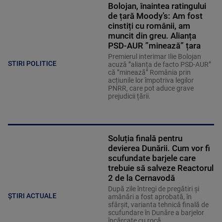
Bolojan, înaintea ratingului
de țară Moody’s: Am fost
cinstiți cu românii, am
muncit din greu. Alianța
PSD-AUR ”minează” țara
Premierul interimar Ilie Bolojan
STIRI POLITICE
acuză ”alianța de facto PSD-AUR”
că ”minează” România prin
acțiunile lor împotriva legilor
PNRR, care pot aduce grave
prejudicii țării.
Soluția finală pentru
devierea Dunării. Cum vor fi
scufundate barjele care
trebuie să salveze Reactorul
2 de la Cernavodă
După zile întregi de pregătiri și
ȘTIRI ACTUALE
amânări a fost aprobată, în
sfârșit, varianta tehnică finală de
scufundare în Dunăre a barjelor
încărcate cu rocă.