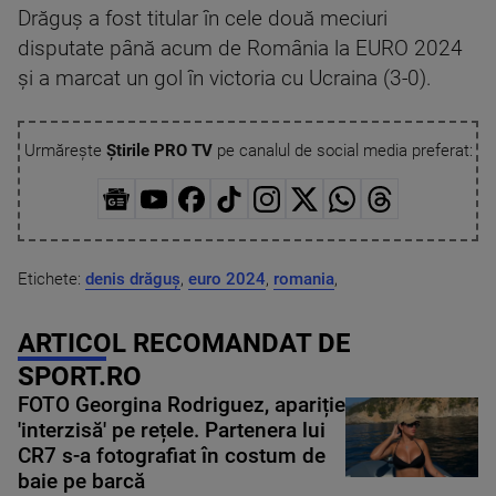
Drăguş a fost titular în cele două meciuri
disputate până acum de România la EURO 2024
şi a marcat un gol în victoria cu Ucraina (3-0).
Urmărește
Știrile PRO TV
pe canalul de social media preferat:
Etichete:
denis drăguș
,
euro 2024
,
romania
,
ARTICOL RECOMANDAT DE
SPORT.RO
FOTO Georgina Rodriguez, apariție
'interzisă' pe rețele. Partenera lui
CR7 s-a fotografiat în costum de
baie pe barcă