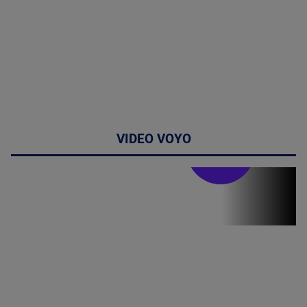
VIDEO VOYO
Stirile PRO TV
Stirile PRO