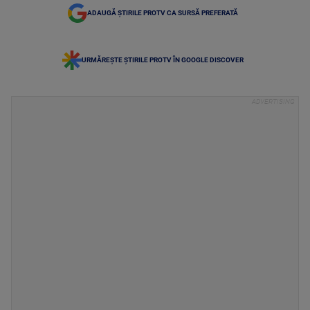
ADAUGĂ ȘTIRILE PROTV CA SURSĂ PREFERATĂ
URMĂREȘTE ȘTIRILE PROTV ÎN GOOGLE DISCOVER