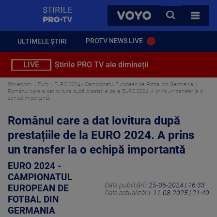
StirilePROTV
CAUTA
VOYO
TOATE 
PROTV NEWS LIVE
ULTIMELE ȘTIRI
LIVE
Știrile PRO TV ale dimineții
Stirileprotv
Euro
EURO 2024 - Campionatul European de Fotbal din Germania
Românul care a dat lovitura după prestațiile de la EURO 2024. A prins un transfer la o
echipă importantă
Românul care a dat lovitura după
prestațiile de la EURO 2024. A prins
un transfer la o echipă importantă
EURO 2024 -
CAMPIONATUL
Data publicării:
25-06-2024 | 16:33
EUROPEAN DE
Data actualizării:
11-08-2025 | 21:40
FOTBAL DIN
GERMANIA