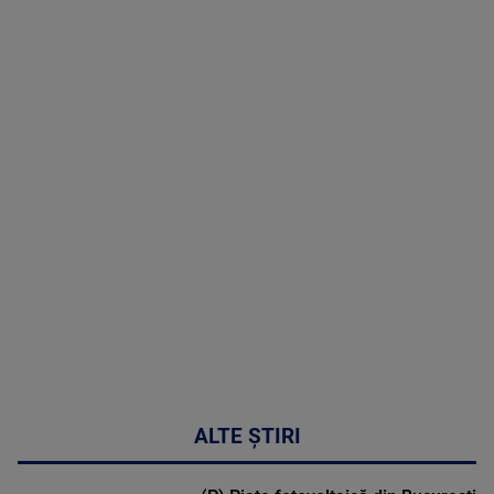
TV # 19.00 -
06 August
2026
MAI
MULTE
DETALII
47:43
ALTE ȘTIRI