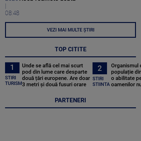
|
08:48
VEZI MAI MULTE ȘTIRI
TOP CITITE
Unde se află cel mai scurt
Organismul 
1
2
pod din lume care desparte
populație di
STIRI
două țări europene. Are doar
o abilitate p
STIRI
TURISM
3 metri și două fusuri orare
oamenilor nu
STIINTA
PARTENERI