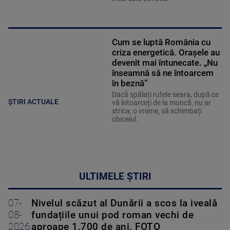
Cum se luptă România cu
criza energetică. Orașele au
devenit mai întunecate. „Nu
înseamnă să ne întoarcem
în beznă”
Dacă spălați rufele seara, după ce
ȘTIRI ACTUALE
vă întoarceți de la muncă, nu ar
strica, o vreme, să schimbați
obiceiul.
ULTIMELE ȘTIRI
07-
Nivelul scăzut al Dunării a scos la iveală
08-
fundațiile unui pod roman vechi de
2026
aproape 1.700 de ani. FOTO