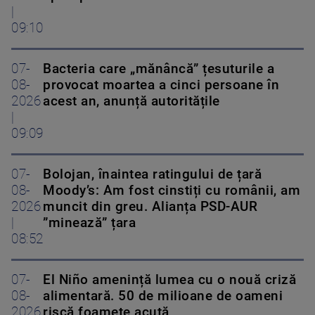
|
09:10
07-
Bacteria care „mănâncă” țesuturile a
08-
provocat moartea a cinci persoane în
2026
acest an, anunță autoritățile
|
09:09
07-
Bolojan, înaintea ratingului de țară
08-
Moody’s: Am fost cinstiți cu românii, am
2026
muncit din greu. Alianța PSD-AUR
|
”minează” țara
08:52
07-
El Niño amenință lumea cu o nouă criză
08-
alimentară. 50 de milioane de oameni
2026
riscă foamete acută