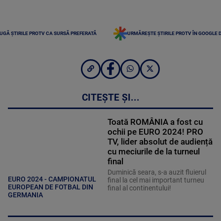
UGĂ ȘTIRILE PROTV CA SURSĂ PREFERATĂ
URMĂREȘTE ȘTIRILE PROTV ÎN GOOGLE 
CITEȘTE ȘI...
Toată ROMÂNIA a fost cu
ochii pe EURO 2024! PRO
TV, lider absolut de audiență
cu meciurile de la turneul
final
Duminică seara, s-a auzit fluierul
EURO 2024 - CAMPIONATUL
final la cel mai important turneu
EUROPEAN DE FOTBAL DIN
final al continentului!
GERMANIA