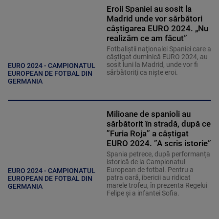
Eroii Spaniei au sosit la
Madrid unde vor sărbători
câştigarea EURO 2024. „Nu
realizăm ce am făcut”
Fotbaliştii naţionalei Spaniei care a
câştigat duminică EURO 2024, au
sosit luni la Madrid, unde vor fi
EURO 2024 - CAMPIONATUL
sărbătoriţi ca nişte eroi.
EUROPEAN DE FOTBAL DIN
GERMANIA
Milioane de spanioli au
sărbătorit în stradă, după ce
”Furia Roja” a câștigat
EURO 2024. ”A scris istorie”
Spania petrece, după performanța
istorică de la Campionatul
European de fotbal. Pentru a
EURO 2024 - CAMPIONATUL
patra oară, ibericii au ridicat
EUROPEAN DE FOTBAL DIN
marele trofeu, în prezenta Regelui
GERMANIA
Felipe și a infantei Sofia.