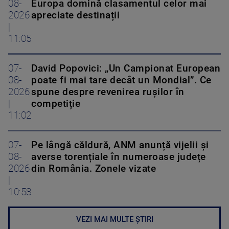
08-
Europa domină clasamentul celor mai
2026
apreciate destinații
|
11:05
07-
David Popovici: „Un Campionat European
08-
poate fi mai tare decât un Mondial”. Ce
2026
spune despre revenirea rușilor în
|
competiție
11:02
07-
Pe lângă căldură, ANM anunță vijelii și
08-
averse torențiale în numeroase județe
2026
din România. Zonele vizate
|
10:58
VEZI MAI MULTE ȘTIRI