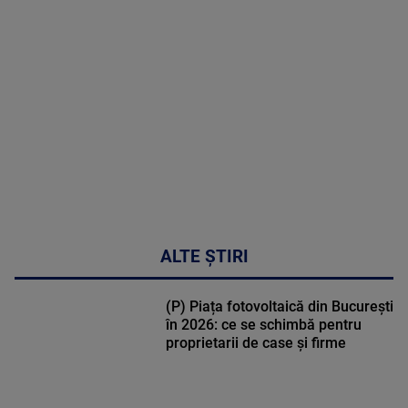
corecta
sindromul
cardio-
metabolic
MAI
MULTE
DETALII
17:46
ALTE ȘTIRI
(P) Piața fotovoltaică din București
în 2026: ce se schimbă pentru
proprietarii de case și firme