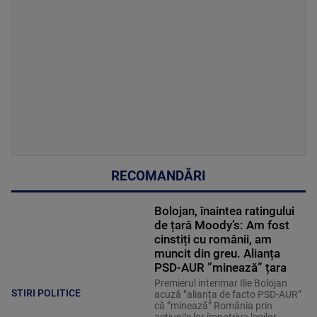
RECOMANDĂRI
Bolojan, înaintea ratingului
de țară Moody’s: Am fost
cinstiți cu românii, am
muncit din greu. Alianța
PSD-AUR ”minează” țara
Premierul interimar Ilie Bolojan
STIRI POLITICE
acuză ”alianța de facto PSD-AUR”
că ”minează” România prin