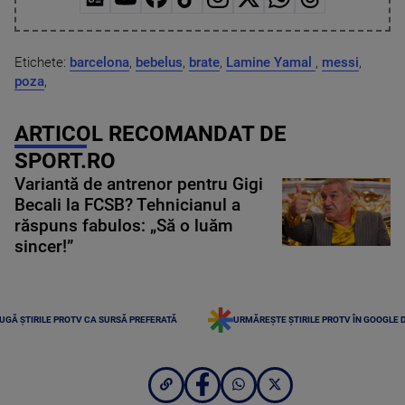
Etichete:
barcelona
,
bebelus
,
brate
,
Lamine Yamal
,
messi
,
poza
,
ARTICOL RECOMANDAT DE
SPORT.RO
Variantă de antrenor pentru Gigi
Becali la FCSB? Tehnicianul a
răspuns fabulos: „Să o luăm
sincer!”
UGĂ ȘTIRILE PROTV CA SURSĂ PREFERATĂ
URMĂREȘTE ȘTIRILE PROTV ÎN GOOGLE 