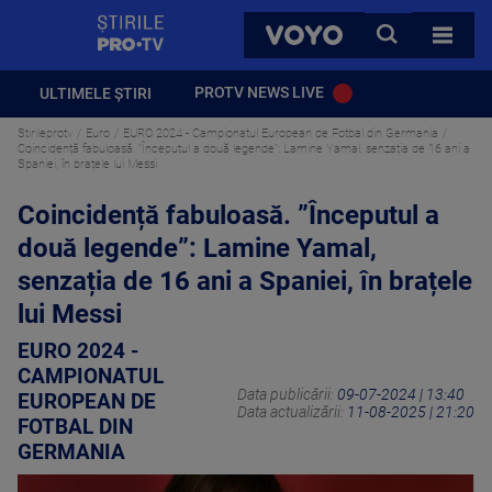
StirilePROTV
CAUTA
VOYO
TOATE 
PROTV NEWS LIVE
ULTIMELE ȘTIRI
Stirileprotv
Euro
EURO 2024 - Campionatul European de Fotbal din Germania
Coincidență fabuloasă. ”Începutul a două legende”: Lamine Yamal, senzația de 16 ani a
Spaniei, în brațele lui Messi
Coincidență fabuloasă. ”Începutul a
două legende”: Lamine Yamal,
senzația de 16 ani a Spaniei, în brațele
lui Messi
EURO 2024 -
CAMPIONATUL
Data publicării:
09-07-2024 | 13:40
EUROPEAN DE
Data actualizării:
11-08-2025 | 21:20
FOTBAL DIN
GERMANIA