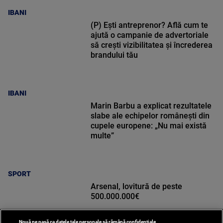
IBANI
(P) Ești antreprenor? Află cum te
ajută o campanie de advertoriale
să crești vizibilitatea și încrederea
brandului tău
IBANI
Marin Barbu a explicat rezultatele
slabe ale echipelor românești din
cupele europene: „Nu mai există
multe”
SPORT
Arsenal, lovitură de peste
500.000.000€
Nouă ne pasă ca datele tale personale să rămână confidențiale