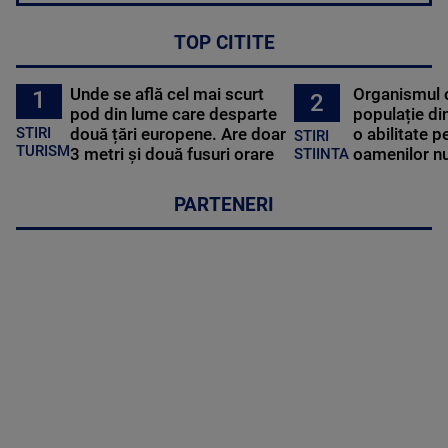
TOP CITITE
Unde se află cel mai scurt
Organismul 
1
2
pod din lume care desparte
populație di
STIRI
două țări europene. Are doar
o abilitate p
STIRI
TURISM
3 metri și două fusuri orare
oamenilor nu
STIINTA
PARTENERI