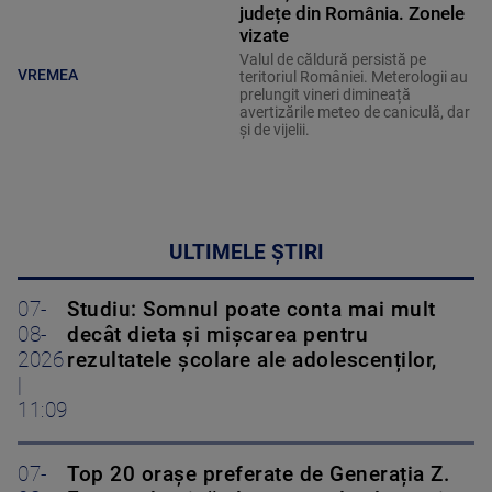
județe din România. Zonele
vizate
Valul de căldură persistă pe
VREMEA
teritoriul României. Meterologii au
prelungit vineri dimineață
avertizările meteo de caniculă, dar
și de vijelii.
ULTIMELE ȘTIRI
07-
Studiu: Somnul poate conta mai mult
08-
decât dieta și mișcarea pentru
2026
rezultatele școlare ale adolescenților,
|
11:09
07-
Top 20 orașe preferate de Generația Z.