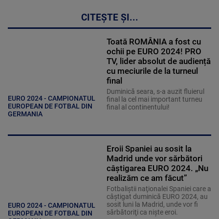
CITEȘTE ȘI...
Toată ROMÂNIA a fost cu
ochii pe EURO 2024! PRO
TV, lider absolut de audiență
cu meciurile de la turneul
final
Duminică seara, s-a auzit fluierul
EURO 2024 - CAMPIONATUL
final la cel mai important turneu
EUROPEAN DE FOTBAL DIN
final al continentului!
GERMANIA
Eroii Spaniei au sosit la
Madrid unde vor sărbători
câştigarea EURO 2024. „Nu
realizăm ce am făcut”
Fotbaliştii naţionalei Spaniei care a
câştigat duminică EURO 2024, au
sosit luni la Madrid, unde vor fi
EURO 2024 - CAMPIONATUL
sărbătoriţi ca nişte eroi.
EUROPEAN DE FOTBAL DIN