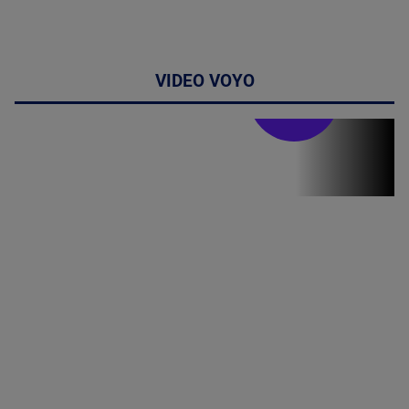
VIDEO VOYO
Doctor de
bine
(P) Terapia
hormonală în
menopauză
poate