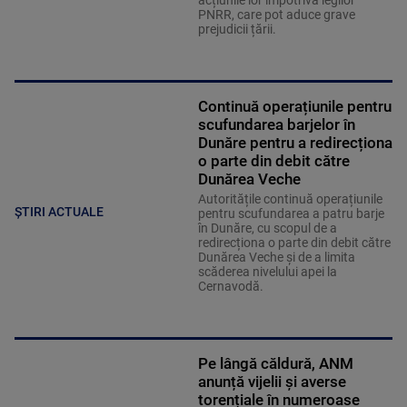
acțiunile lor împotriva legilor
PNRR, care pot aduce grave
prejudicii țării.
Continuă operațiunile pentru
scufundarea barjelor în
Dunăre pentru a redirecționa
o parte din debit către
Dunărea Veche
Autoritățile continuă operațiunile
ȘTIRI ACTUALE
pentru scufundarea a patru barje
în Dunăre, cu scopul de a
redirecționa o parte din debit către
Dunărea Veche și de a limita
scăderea nivelului apei la
Cernavodă.
Pe lângă căldură, ANM
anunță vijelii și averse
torențiale în numeroase