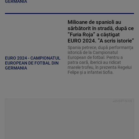
GERMANIA
Milioane de spanioli au
sărbătorit în stradă, după ce
”Furia Roja” a câștigat
EURO 2024. ”A scris istorie”
Spania petrece, după performanța
istorică de la Campionatul
European de fotbal. Pentru a
EURO 2024 - CAMPIONATUL
patra oară, ibericii au ridicat
EUROPEAN DE FOTBAL DIN
marele trofeu, în prezenta Regelui
GERMANIA
Felipe și a infantei Sofia.