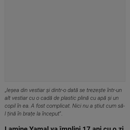
„
Ieșea din vestiar și dintr-o dată se trezește într-un
alt vestiar cu o cadă de plastic plină cu apă și un
copil în ea. A fost complicat. Nici nu a știut cum să-
l țină în brațe la început
”.
Lamine Yamal va împlini 17 ani cu o zi