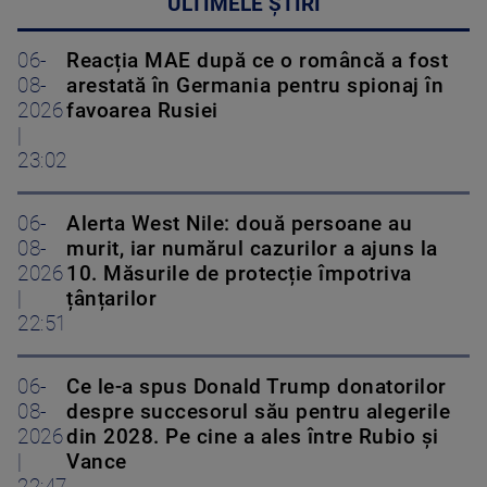
ULTIMELE ȘTIRI
06-
Reacția MAE după ce o româncă a fost
08-
arestată în Germania pentru spionaj în
2026
favoarea Rusiei
|
23:02
06-
Alerta West Nile: două persoane au
08-
murit, iar numărul cazurilor a ajuns la
2026
10. Măsurile de protecție împotriva
|
țânțarilor
22:51
06-
Ce le-a spus Donald Trump donatorilor
08-
despre succesorul său pentru alegerile
2026
din 2028. Pe cine a ales între Rubio și
|
Vance
22:47