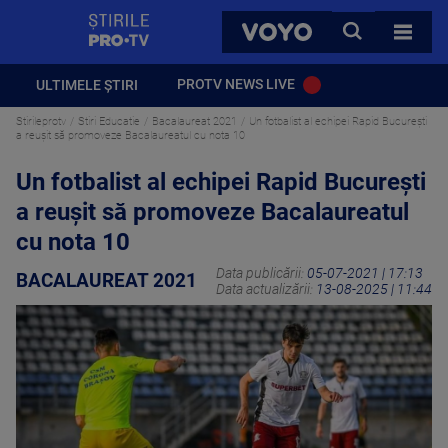
StirilePROTV
CAUTA
VOYO
TOATE 
PROTV NEWS LIVE
ULTIMELE ȘTIRI
Stirileprotv
Stiri Educatie
Bacalaureat 2021
Un fotbalist al echipei Rapid București
a reușit să promoveze Bacalaureatul cu nota 10
Un fotbalist al echipei Rapid București
a reușit să promoveze Bacalaureatul
cu nota 10
Data publicării:
05-07-2021 | 17:13
BACALAUREAT 2021
Data actualizării:
13-08-2025 | 11:44