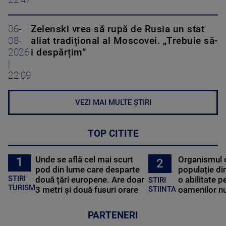
06-
Zelenski vrea să rupă de Rusia un stat
08-
aliat tradițional al Moscovei. „Trebuie să-
2026
i despărțim”
|
22:09
VEZI MAI MULTE ȘTIRI
TOP CITITE
Unde se află cel mai scurt
Organismul 
1
2
pod din lume care desparte
populație di
STIRI
două țări europene. Are doar
o abilitate p
STIRI
TURISM
3 metri și două fusuri orare
oamenilor nu
STIINTA
PARTENERI