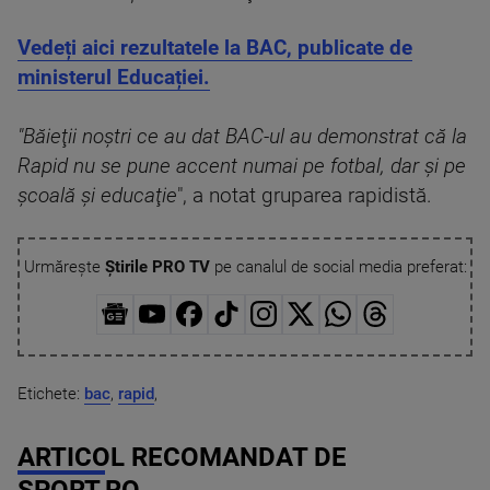
Vedeți aici rezultatele la BAC, publicate de
ministerul Educației.
"Băieţii noştri ce au dat BAC-ul au demonstrat că la
Rapid nu se pune accent numai pe fotbal, dar şi pe
şcoală şi educaţie
", a notat gruparea rapidistă.
Urmărește
Știrile PRO TV
pe canalul de social media preferat:
Etichete:
bac
,
rapid
,
ARTICOL RECOMANDAT DE
SPORT.RO