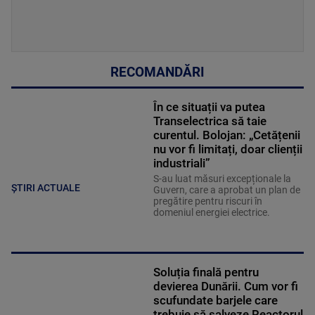
RECOMANDĂRI
În ce situații va putea
Transelectrica să taie
curentul. Bolojan: „Cetățenii
nu vor fi limitați, doar clienții
industriali”
S-au luat măsuri excepționale la
ȘTIRI ACTUALE
Guvern, care a aprobat un plan de
pregătire pentru riscuri în
domeniul energiei electrice.
Soluția finală pentru
devierea Dunării. Cum vor fi
scufundate barjele care
trebuie să salveze Reactorul