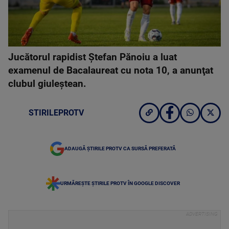
Jucătorul rapidist Ştefan Pănoiu a luat
examenul de Bacalaureat cu nota 10, a anunţat
clubul giuleştean.
STIRILEPROTV
ADAUGĂ ȘTIRILE PROTV CA SURSĂ PREFERATĂ
URMĂREȘTE ȘTIRILE PROTV ÎN GOOGLE DISCOVER