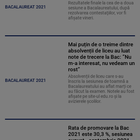
Rezultatele finale la cea de-a doua
BACALAUREAT 2021
sesiune a Bacalaureatului, după
rezolvarea contestaţiilor, vor fi
afişate vineri.
Mai puțin de o treime dintre
absolvenții de liceu au luat
note de trecere la Bac: ”Nu
m-a interesat, nu vedeam un
rost”
Absolvenții de liceu care s-au
BACALAUREAT 2021
înscris la sesiunea de toamnă a
Bacalaureatului au aflat marți ce
au făcut la examen. Notele au fost
afișate pe site-ul edu.ro și la
avizierele școlilor.
Rata de promovare la Bac
2021 este 30,3 %, sesiunea