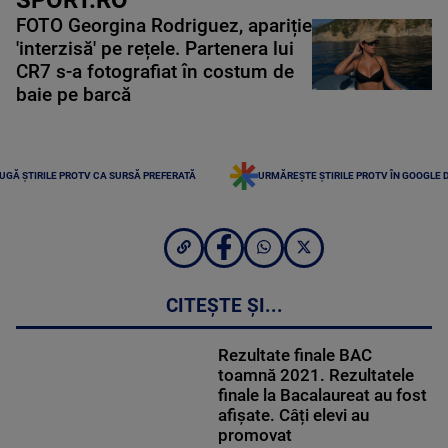
FOTO Georgina Rodriguez, apariție
'interzisă' pe rețele. Partenera lui
CR7 s-a fotografiat în costum de
baie pe barcă
UGĂ ȘTIRILE PROTV CA SURSĂ PREFERATĂ
URMĂREȘTE ȘTIRILE PROTV ÎN GOOGLE 
CITEȘTE ȘI...
Rezultate finale BAC
toamnă 2021. Rezultatele
finale la Bacalaureat au fost
afişate. Câți elevi au
promovat