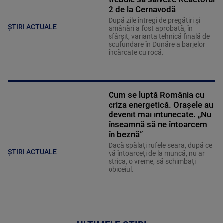
2 de la Cernavodă
După zile întregi de pregătiri și
ȘTIRI ACTUALE
amânări a fost aprobată, în
sfârșit, varianta tehnică finală de
scufundare în Dunăre a barjelor
încărcate cu rocă.
Cum se luptă România cu
criza energetică. Orașele au
devenit mai întunecate. „Nu
înseamnă să ne întoarcem
în beznă”
Dacă spălați rufele seara, după ce
ȘTIRI ACTUALE
vă întoarceți de la muncă, nu ar
strica, o vreme, să schimbați
obiceiul.