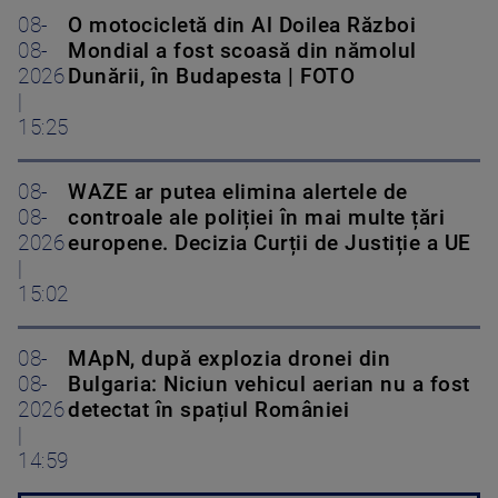
08-
O motocicletă din Al Doilea Război
08-
Mondial a fost scoasă din nămolul
2026
Dunării, în Budapesta | FOTO
|
15:25
08-
WAZE ar putea elimina alertele de
08-
controale ale poliției în mai multe țări
2026
europene. Decizia Curții de Justiție a UE
|
15:02
08-
MApN, după explozia dronei din
08-
Bulgaria: Niciun vehicul aerian nu a fost
2026
detectat în spațiul României
|
14:59