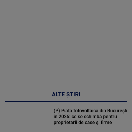
MAI
MULTE
DETALII
02:32:45
ALTE ȘTIRI
(P) Piața fotovoltaică din București
în 2026: ce se schimbă pentru
proprietarii de case și firme