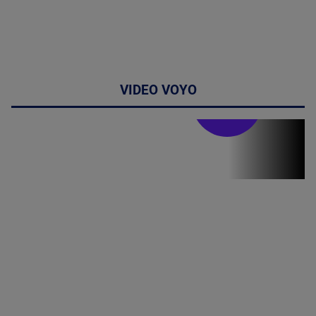
VIDEO VOYO
Stirile PRO TV
Stirile PRO
TV # 07.00 -
08 August
2026