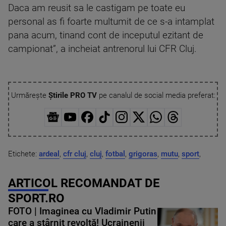
Daca am reusit sa le castigam pe toate eu
personal as fi foarte multumit de ce s-a intamplat
pana acum, tinand cont de inceputul ezitant de
campionat”, a incheiat antrenorul lui CFR Cluj.
Urmărește
Știrile PRO TV
pe canalul de social media preferat:
Etichete:
ardeal
,
cfr cluj
,
cluj
,
fotbal
,
grigoras
,
mutu
,
sport
,
ARTICOL RECOMANDAT DE
SPORT.RO
FOTO | Imaginea cu Vladimir Putin
care a stârnit revoltă! Ucrainenii