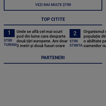
VEZI MAI MULTE ȘTIRI
TOP CITITE
Unde se află cel mai scurt
Organismul 
1
2
pod din lume care desparte
populație di
STIRI
două țări europene. Are doar
o abilitate p
STIRI
TURISM
3 metri și două fusuri orare
oamenilor nu
STIINTA
PARTENERI