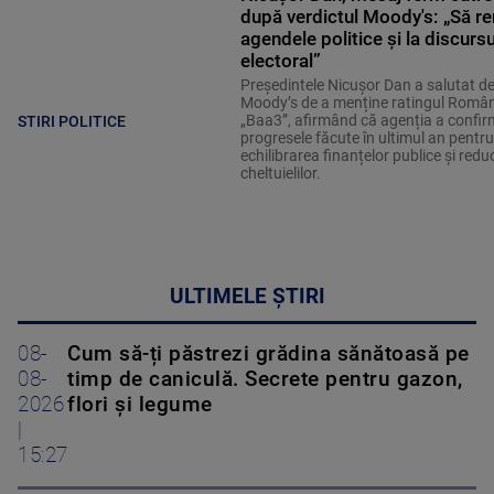
după verdictul Moody's: „Să re
agendele politice şi la discursu
electoral”
Președintele Nicușor Dan a salutat de
Moody’s de a menține ratingul Români
„Baa3”, afirmând că agenția a confir
STIRI POLITICE
progresele făcute în ultimul an pentru
echilibrarea finanțelor publice și red
cheltuielilor.
ULTIMELE ȘTIRI
08-
Cum să-ți păstrezi grădina sănătoasă pe
08-
timp de caniculă. Secrete pentru gazon,
2026
flori și legume
|
15:27