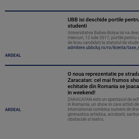
UBB isi deschide portile pentru 
studenti
Universitatea Babes-Bolyai isi va des
miercuri, 12 iulie 2017, portile pentru 
de liceu candidati la statutul de stude
admitere.ubbcluj.ro/ro/licenta/taxe_
ARDEAL
O noua reprezentatie pe strad
Zaracatan: cel mai frumos sh
echitatie din Romania se joaca
in weekend!
ZARACATAN este un spectacol de echi
in Romania, un show in care artisti de
international combina numere de dres
ARDEAL
gimnastica artistica, acrobatii, saritu
obstacole si teatru.