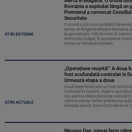
Alertă în Bulgaria: O dronă din
România a explodat lângă un 
Premierul a convocat Consiliul
Securitate
O dronă a pătruns sâmbătă dimineața
aerian al Bulgariei dinspre România ș
la aproximativ 100 de metri în interior
STIRI EXTERNE
teritoriului bulgar, în apropierea fostu
trecere a frontierei Kardam.
„Operațiune reușită!” A doua b
fost scufundată controlat în D
Urmează etapa a doua
Două barje încărcate au fost scufund
controlat în Dunăre, după o operațiu
ore, pentru redirecționarea unei părți 
către Dunărea Veche și limitarea scăd
ȘTIRI ACTUALE
nivelului apei în zona Centralei de la
Nicușor Dan, mesaj ferm către 