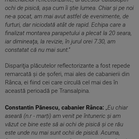
ochi de pisică, aşa cum îi ştie lumea. Chiar şi pe noi
ne-a şocat, am mai avut astfel de evenimente, de
furturi, dar niciodată atât de rapid. Echipa care a
finalizat montarea parapetului a plecat la 20 seara,
iar dimineaţa, la revizie, în jurul orei 7.30, am
constatat că nu mai sunt.”
Dispariţia plăcutelor reflectorizante a fost repede
remarcată şi de şoferi, mai ales de cabanierii din
Rânca, ei fiind cei care circulă cel mai des în
această perioadă pe Transalpina.
Constantin Pănescu, cabanier Rânca:
„
Eu chiar
aseară (n.r - marți) am venit pe întuneric şi am
văzut ce bine este să ai ochi de pisică şi ce rău
este unde nu mai sunt ochii de pisică. Acuma,