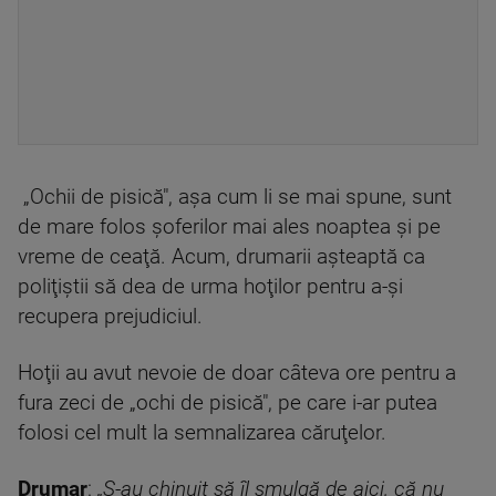
„Ochii de pisică", aşa cum li se mai spune, sunt
de mare folos şoferilor mai ales noaptea şi pe
vreme de ceaţă. Acum, drumarii aşteaptă ca
poliţiştii să dea de urma hoţilor pentru a-şi
recupera prejudiciul.
Hoţii au avut nevoie de doar câteva ore pentru a
fura zeci de „ochi de pisică", pe care i-ar putea
folosi cel mult la semnalizarea căruţelor.
Drumar
:
„S-au chinuit să îl smulgă de aici, că nu