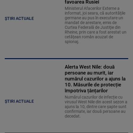
favoarea Rusiei
Ministerul Afacerilor Externe a
informat, joi seara, că autorităţile
germane au pus în executare un
ȘTIRI ACTUALE
mandat de arestare, emis de
Curtea Federală de Justiţie din
Rheine, prin care a fost arestat un
cetăţean român acuzat de
spionaj.
Alerta West Nile: două
persoane au murit, iar
numărul cazurilor a ajuns la
10. Măsurile de protecție
împotriva țânțarilor
Numărul cazurilor de infecție cu
ȘTIRI ACTUALE
virusul West Nile din acest sezon a
ajuns la 10, dintre care șapte sunt
confirmate, iar două persoane au
decedat.