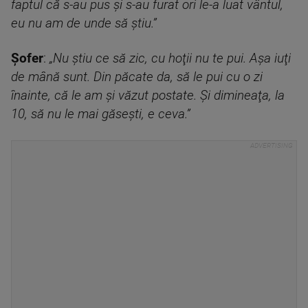
faptul că s-au pus şi s-au furat ori le-a luat vântul,
eu nu am de unde să ştiu.”
Șofer
:
„Nu ştiu ce să zic, cu hoţii nu te pui. Aşa iuţi
de mână sunt. Din păcate da, să le pui cu o zi
înainte, că le am şi văzut postate. Și dimineaţa, la
10, să nu le mai găseşti, e ceva.”