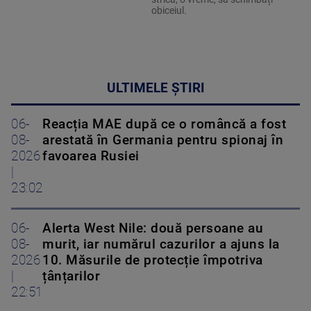
obiceiul.
ULTIMELE ȘTIRI
06-
Reacția MAE după ce o româncă a fost
08-
arestată în Germania pentru spionaj în
2026
favoarea Rusiei
|
23:02
06-
Alerta West Nile: două persoane au
08-
murit, iar numărul cazurilor a ajuns la
2026
10. Măsurile de protecție împotriva
|
țânțarilor
22:51