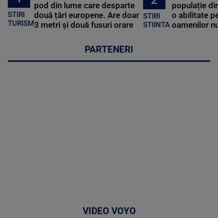
pod din lume care desparte
populație di
STIRI
două țări europene. Are doar
o abilitate p
STIRI
TURISM
3 metri și două fusuri orare
oamenilor nu
STIINTA
PARTENERI
VIDEO VOYO