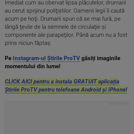
Imediat cum au obervat lipsa plăcutelor, drumarii
au cerut sprijinul poliţiştilor. Oamenii legii îi caută
acum pe hoţi. Drumarii spun că se mai fură, pe
lângă ţevile de la semnele de circulaţie şi
componente ale parapeţilor. Până acum nu a fost
prins niciun făptaş.
Pe
Instagram-ul Știrile ProTV
găsiți imaginile
momentului din lume!
CLICK AICI pentru a instala GRATUIT aplicația
Știrile ProTV pentru telefoane Android și iPhone!