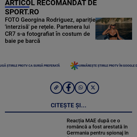
ARTICOL RECOMANDAT DE
SPORT.RO
FOTO Georgina Rodriguez, apariție
'interzisă' pe rețele. Partenera lui
CR7 s-a fotografiat în costum de
baie pe barcă
UGĂ ȘTIRILE PROTV CA SURSĂ PREFERATĂ
URMĂREȘTE ȘTIRILE PROTV ÎN GOOGLE 
CITEȘTE ȘI...
Reacția MAE după ce o
româncă a fost arestată în
Germania pentru spionaj în