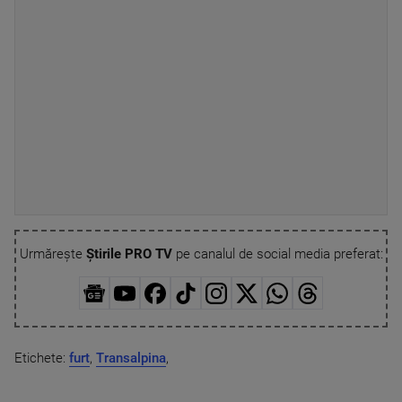
Urmărește
Știrile PRO TV
pe canalul de social media preferat:
Etichete:
furt
,
Transalpina
,