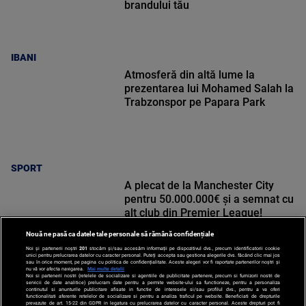
brandului tău
IBANI
Atmosferă din altă lume la
prezentarea lui Mohamed Salah la
Trabzonspor pe Papara Park
SPORT
A plecat de la Manchester City
pentru 50.000.000€ și a semnat cu
alt club din Premier League!
Nouă ne pasă ca datele tale personale să rămână confidențiale
Noi și partenerii noștri
201
stocăm și/sau accesăm informații pe dispozitivul dvs., precum identificatorii cookie
unici pentru prelucrarea datelor cu caracter personal. Puteți accepta sau gestiona alegerile dvs. făcând clic mai jos
sau în orice moment, pe pagina cu politica de confidențialitate. Aceste alegeri vor fi raportate partenerilor noștri și
nu vă vor afecta navigarea.
Mai multe detalii
Noi si partenerii nostri (retelele de socializare si agentiile de publicitate partenere, precum si furnizorii nostri de
SPORT
servicii de date analitice) prelucram date pentru a permite website-ului sa functioneze, pentru a personaliza
continutul si anunturile publicitare afisate in functie de interesele si/sau profilul dvs., pentru a va oferi
functionalitati aferente retelelor de socializare si pentru a analiza traficul pe website. Beneficiati de drepturile
prevazute de art. 15-22 din GDPR in legatura cu prelucrarea datelor cu caracter personal. Aceste drepturi pot fi