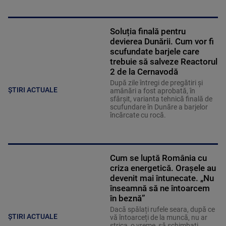
Soluția finală pentru
devierea Dunării. Cum vor fi
scufundate barjele care
trebuie să salveze Reactorul
2 de la Cernavodă
După zile întregi de pregătiri și
ȘTIRI ACTUALE
amânări a fost aprobată, în
sfârșit, varianta tehnică finală de
scufundare în Dunăre a barjelor
încărcate cu rocă.
Cum se luptă România cu
criza energetică. Orașele au
devenit mai întunecate. „Nu
înseamnă să ne întoarcem
în beznă”
Dacă spălați rufele seara, după ce
ȘTIRI ACTUALE
vă întoarceți de la muncă, nu ar
strica, o vreme, să schimbați