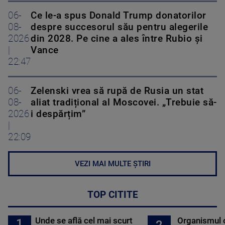
06-
Ce le-a spus Donald Trump donatorilor
08-
despre succesorul său pentru alegerile
2026
din 2028. Pe cine a ales între Rubio și
|
Vance
22:47
06-
Zelenski vrea să rupă de Rusia un stat
08-
aliat tradițional al Moscovei. „Trebuie să-
2026
i despărțim”
|
22:09
VEZI MAI MULTE ȘTIRI
TOP CITITE
Unde se află cel mai scurt
Organismul 
1
2