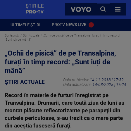
StirilePROTV
CAUTA
VOYO
TOATE 
PROTV NEWS LIVE
ULTIMELE ȘTIRI
Stirileprotv
Știri Actuale
„Ochii de pisică” de pe Transalpina, furați în timp record:
„Sunt iuți de mână”
„Ochii de pisică” de pe Transalpina,
furați în timp record: „Sunt iuți de
mână”
Data publicării:
14-11-2018 | 17:32
ȘTIRI ACTUALE
Data actualizării:
14-08-2025 | 15:24
Record în materie de furturi înregistrat pe
Transalpina. Drumarii, care toată ziua de luni au
montat plăcute reflectorizante pe parapeţii din
curbele periculoase, s-au trezit ca o mare parte
din aceştia fuseseră furaţi.