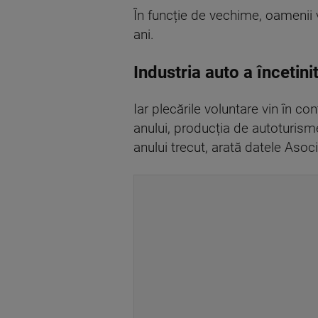
În funcție de vechime, oamenii 
ani.
Industria auto a încetini
Iar plecările voluntare vin în co
anului, producția de autoturism
anului trecut, arată datele Aso