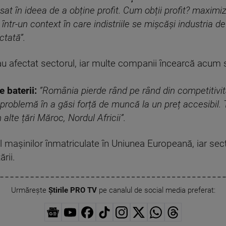
asat în ideea de a ob
ț
ine profit. Cum ob
ț
ii profit? maximi
într-un context în care indistriile se mi
ș
c
ă
ș
i industria d
ectat
ă
”.
au afectat sectorul, iar multe companii încearcă acum 
e baterii:
”România pierde rând pe rând din competitivita
 problem
ă
în a g
ă
si for
ță
de munc
ă
la un pre
ț
accesibil. 
în alte
ță
ri M
ă
roc, Nordul Africii”.
maşinilor înmatriculate în Uniunea Europeană, iar sect
ării.
Urmărește
Știrile PRO TV
pe canalul de social media preferat: