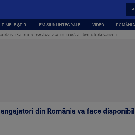
P
LTIMELE ȘTIRI
EMISIUNI INTEGRALE
VIDEO
ROMÂNIA,
ajatori din România va face disponibilizări în masă. Vor fi tăieri și la alte companii
 angajatori din România va face disponibili