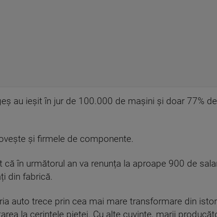
Argeș au ieșit în jur de 100.000 de mașini și doar 77% 
ovește și firmele de componente.
că în următorul an va renunța la aproape 900 de salariaț
i din fabrică.
a auto trece prin cea mai mare transformare din istori
rea la cerințele pieței. Cu alte cuvinte, marii producă