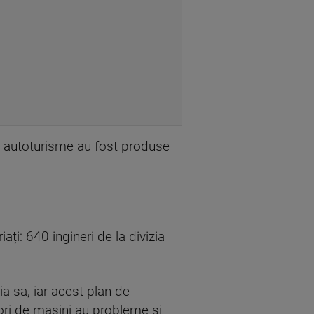
de autoturisme au fost produse
i: 640 ingineri de la divizia
a sa, iar acest plan de
tori de mașini au probleme și