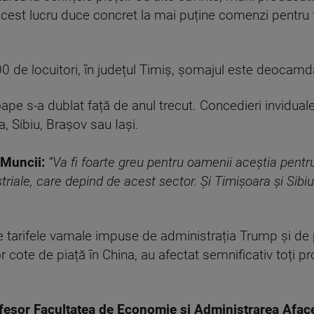
acest lucru duce concret la mai puține comenzi pentru f
0 de locuitori, în județul Timiș, șomajul este deocam
pe s-a dublat față de anul trecut. Concedieri inviduale 
, Sibiu, Brașov sau Iași.
 Muncii:
”
Va fi foarte greu pentru oamenii ace
ș
tia pentr
triale, care depind de acest sector.
Ș
i Timi
ș
oara
ș
i Sibi
 tarifele vamale impuse de administrația Trump și de 
cote de piață în China, au afectat semnificativ toți prod
ofesor Facultatea de Economie
ș
i Administrarea Aface