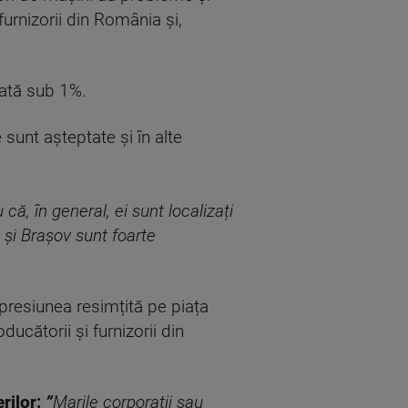
urnizorii din România și,
dată sub 1%.
sunt așteptate și în alte
u c
ă
, în general, ei sunt localiza
ț
i
u
ș
i Bra
ș
ov sunt foarte
presiunea resimțită pe piața
ucătorii și furnizorii din
rilor:
”
Marile corpora
ț
ii sau