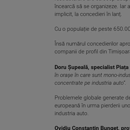
încearcă să se organizeze. Iar 
implicit, la concedieri în lanț.
Cu o populație de peste 650.00
Însă numărul concedierilor aproa
companii de profil din Timișoara
Doru
Ș
upeal
ă
, specialist Pia
ț
a
în ora
ș
e în care sunt mono-indus
concentrate pe industria auto”.
Problemele globale generate de
europeană în urma pierderii unor 
industria auto.
Ovidiu Constantin Bunget, pr