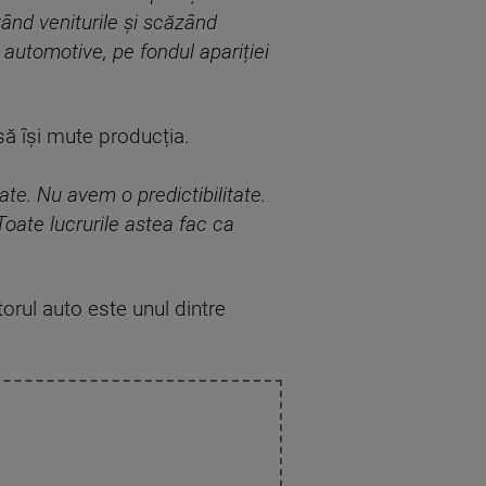
zând veniturile
ș
i sc
ă
zând
e automotive, pe fondul apari
ț
iei
să își mute producția.
te. Nu avem o predictibilitate.
Toate lucrurile astea fac ca
orul auto este unul dintre