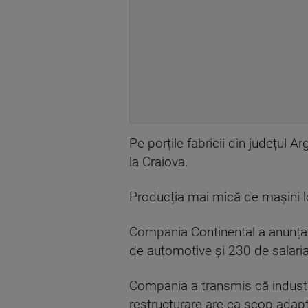
Pe porțile fabricii din județul 
la Craiova.
Producția mai mică de mașini l
Compania Continental a anunțat 
de automotive și 230 de salariaț
Compania a transmis că industri
restructurare are ca scop adapta