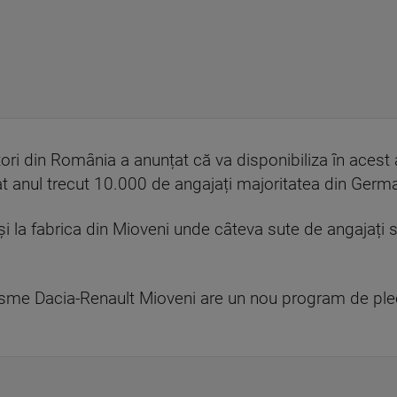
tori din România a anunțat că va disponibiliza în ace
anul trecut 10.000 de angajați majoritatea din Germa
i la fabrica din Mioveni unde câteva sute de angajați s
risme Dacia-Renault Mioveni are un nou program de plec