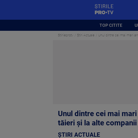
StirilePROTV
TOP CITITE
U
Stirileprotv
Știri Actuale
Unul dintre cei mai mari ang
Unul dintre cei mai mari
tăieri și la alte companii
ȘTIRI ACTUALE