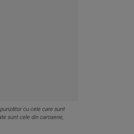
spunz
ă
tor cu cele care sunt
ate sunt cele din caroserie,