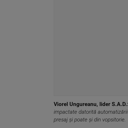
Viorel Ungureanu, lider S.A.D.
impactate datorit
ă
automatiz
ă
ri
presaj
ș
i poate
ș
i din vopsitorie.