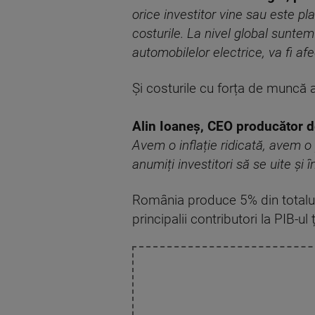
orice investitor vine sau este pl
costurile. La nivel global suntem 
automobilelor electrice, va fi af
Și costurile cu forța de muncă 
Alin Ioaneș, CEO produc
ă
tor d
Avem o infla
ț
ie ridicat
ă
, avem o
anumi
ț
i investitori s
ă
se uite
ș
i 
România produce 5% din totalul 
principalii contributori la PIB-ul ț