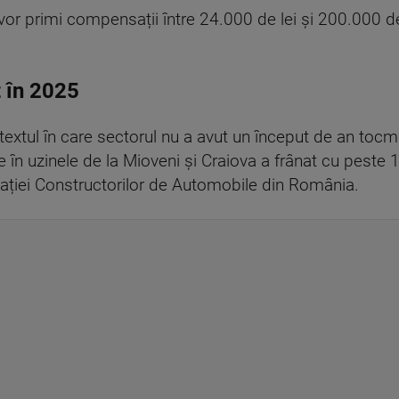
vor primi compensații între 24.000 de lei și 200.000 de
t în 2025
ntextul în care sectorul nu a avut un început de an tocma
e în uzinele de la Mioveni și Craiova a frânat cu peste
ciației Constructorilor de Automobile din România.