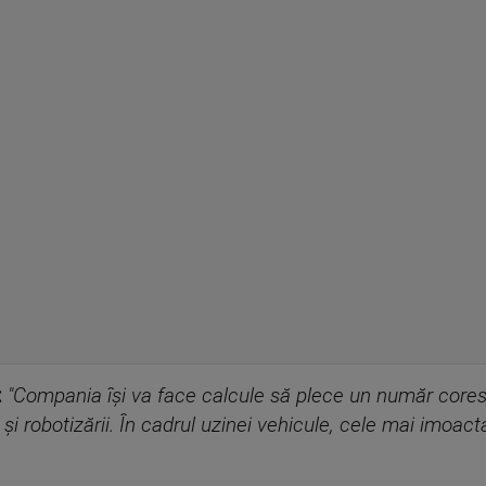
:
"Compania î
ș
i va face calcule s
ă
plece un num
ă
r core
i
ș
i robotiz
ă
rii. În cadrul uzinei vehicule, cele mai imoact