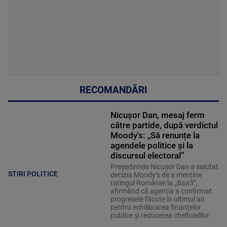
RECOMANDĂRI
Nicușor Dan, mesaj ferm
către partide, după verdictul
Moody's: „Să renunțe la
agendele politice şi la
discursul electoral”
Președintele Nicușor Dan a salutat
STIRI POLITICE
decizia Moody’s de a menține
ratingul României la „Baa3”,
afirmând că agenția a confirmat
progresele făcute în ultimul an
pentru echilibrarea finanțelor
publice și reducerea cheltuielilor.