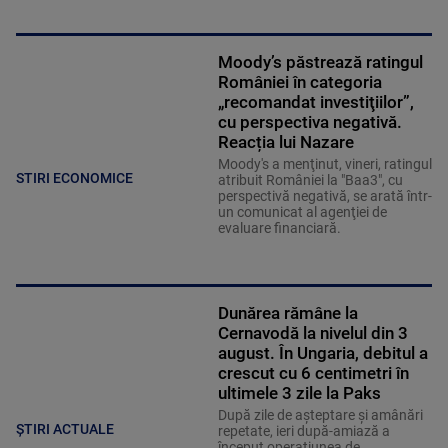
Moody’s păstrează ratingul
României în categoria
„recomandat investiţiilor”,
cu perspectiva negativă.
Reacția lui Nazare
Moody's a menţinut, vineri, ratingul
STIRI ECONOMICE
atribuit României la "Baa3", cu
perspectivă negativă, se arată într-
un comunicat al agenţiei de
evaluare financiară.
Dunărea rămâne la
Cernavodă la nivelul din 3
august. În Ungaria, debitul a
crescut cu 6 centimetri în
ultimele 3 zile la Paks
După zile de așteptare și amânări
ȘTIRI ACTUALE
repetate, ieri după-amiază a
început operațiunea de