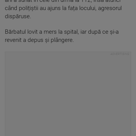
ani a sunat în cele din urmă la 112, însă atunci
când polițiștii au ajuns la fața locului, agresorul
dispăruse.
Bărbatul lovit a mers la spital, iar după ce și-a
revenit a depus și plângere.