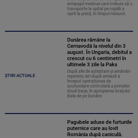
echipajul medical care trebuia să o
transporte la spital pe copilă a
oprit la piață, în timpul misiunii.
Dunărea rămâne la
Cernavodă la nivelul din 3
august. În Ungaria, debitul a
crescut cu 6 centimetri în
ultimele 3 zile la Paks
După zile de așteptare și amânări
ȘTIRI ACTUALE
repetate, ieri după-amiază a
început operațiunea de
scufundare controlată a primelor
două barje, în apropierea brațului
Bala de pe Dunăre.
Pagubele aduse de furtunile
puternice care au lovit
România după caniculă.