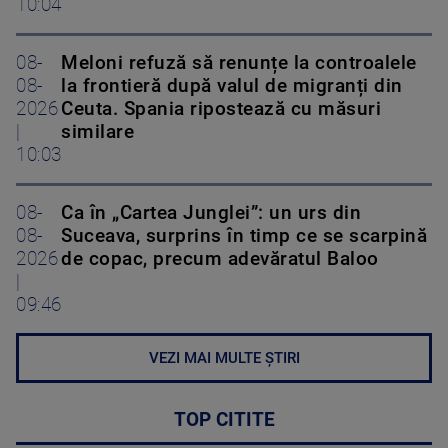
10:04
08-
Meloni refuză să renunțe la controalele
08-
la frontieră după valul de migranți din
2026
Ceuta. Spania ripostează cu măsuri
|
similare
10:03
08-
Ca în „Cartea Junglei”: un urs din
08-
Suceava, surprins în timp ce se scarpină
2026
de copac, precum adevăratul Baloo
|
09:46
VEZI MAI MULTE ȘTIRI
TOP CITITE