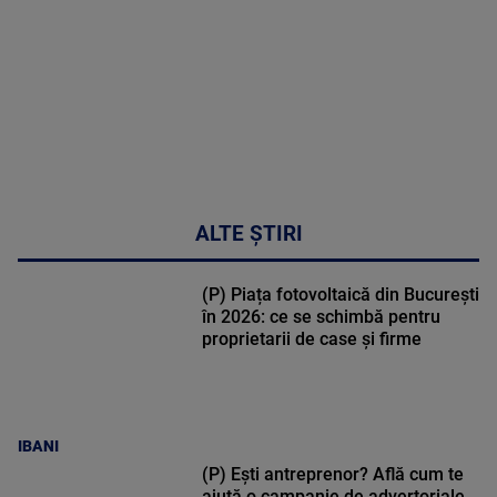
48:24
ALTE ȘTIRI
(P) Piața fotovoltaică din București
în 2026: ce se schimbă pentru
proprietarii de case și firme
IBANI
(P) Ești antreprenor? Află cum te
ajută o campanie de advertoriale