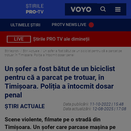
StirilePROTV
CAUTA
VOYO
TOATE 
PROTV NEWS LIVE
ULTIMELE ȘTIRI
LIVE
Știrile PRO TV ale dimineții
Stirileprotv
Știri Actuale
Un șofer a fost bătut de un biciclist pentru că a parcat pe
trotuar, în Timișoara. Poliția a întocmit dosar penal
Un șofer a fost bătut de un biciclist
pentru că a parcat pe trotuar, în
Timișoara. Poliția a întocmit dosar
penal
Data publicării:
11-10-2022 | 15:48
ȘTIRI ACTUALE
Data actualizării:
12-08-2025 | 17:08
Scene violente, filmate pe o stradă din
Timișoara. Un șofer care parcase mașina pe