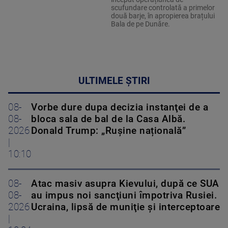
scufundare controlată a primelor
două barje, în apropierea brațului
Bala de pe Dunăre.
ULTIMELE ȘTIRI
08-
Vorbe dure dupa decizia instanţei de a
08-
bloca sala de bal de la Casa Albă.
2026
Donald Trump: „Rușine națională”
|
10:10
08-
Atac masiv asupra Kievului, după ce SUA
08-
au impus noi sancţiuni împotriva Rusiei.
2026
Ucraina, lipsă de muniţie şi interceptoare
|