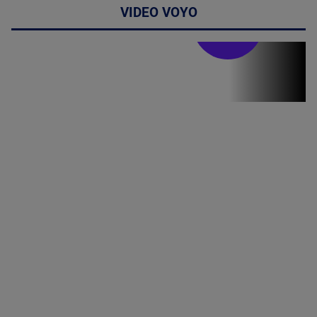
VIDEO VOYO
Stirile PRO TV
Stirile PRO
TV # 19.00 -
07 August
2026
MAI
MULTE
DETALII