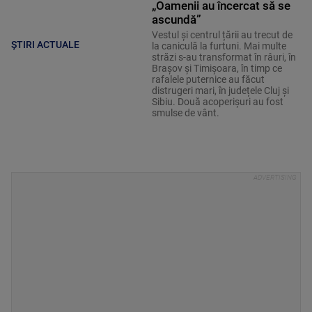
„Oamenii au încercat să se
ascundă”
Vestul și centrul țării au trecut de
ȘTIRI ACTUALE
la caniculă la furtuni. Mai multe
străzi s-au transformat în râuri, în
Brașov și Timișoara, în timp ce
rafalele puternice au făcut
distrugeri mari, în județele Cluj și
Sibiu. Două acoperișuri au fost
smulse de vânt.