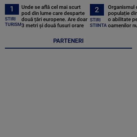
Unde se află cel mai scurt
Organismul 
1
2
pod din lume care desparte
populație di
STIRI
două țări europene. Are doar
o abilitate p
STIRI
TURISM
3 metri și două fusuri orare
oamenilor nu
STIINTA
PARTENERI