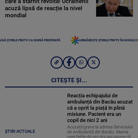
care a stârnit revoltă! Ucrainenii
acuză lipsă de reacție la nivel
mondial
UGĂ ȘTIRILE PROTV CA SURSĂ PREFERATĂ
URMĂREȘTE ȘTIRILE PROTV ÎN GOOGLE 
CITEȘTE ȘI...
Reacția echipajului de
ambulanță din Bacău acuzat
că a oprit la piață în plină
misiune. Pacient era un
copil de nici 2 ani
Acuzații grave la adresa Serviciului
ȘTIRI ACTUALE
de Ambulanță din Bacău. Mama
unei fetițe de nici doi ani spune că