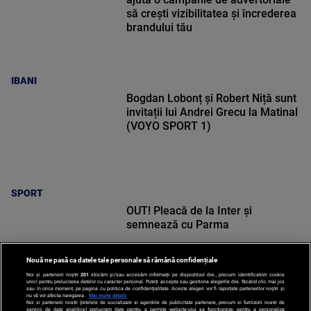
să crești vizibilitatea și încrederea
brandului tău
IBANI
Bogdan Lobonț și Robert Niță sunt
invitații lui Andrei Grecu la Matinal
(VOYO SPORT 1)
SPORT
OUT! Pleacă de la Inter și
semnează cu Parma
Nouă ne pasă ca datele tale personale să rămână confidențiale
Noi și partenerii noștri
201
stocăm și/sau accesăm informații pe dispozitivul dvs., precum identificatorii cookie
unici pentru prelucrarea datelor cu caracter personal. Puteți accepta sau gestiona alegerile dvs. făcând clic mai jos
sau în orice moment, pe pagina cu politica de confidențialitate. Aceste alegeri vor fi raportate partenerilor noștri și
nu vă vor afecta navigarea.
Mai multe detalii
Noi si partenerii nostri (retelele de socializare si agentiile de publicitate partenere, precum si furnizorii nostri de
SPORT
servicii de date analitice) prelucram date pentru a permite website-ului sa functioneze, pentru a personaliza