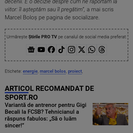
decenii. E o decizie despre cum ne raportăm la
viitor: îl așteptăm sau îl pregătim”,
a mai scris
Marcel Boloș pe pagina de socializare.
Urmărește
Știrile PRO TV
pe canalul de social media preferat:
Etichete:
energie
,
marcel bolos
,
proiect
,
ARTICOL RECOMANDAT DE
SPORT.RO
Variantă de antrenor pentru Gigi
Becali la FCSB? Tehnicianul a
răspuns fabulos: „Să o luăm
sincer!”