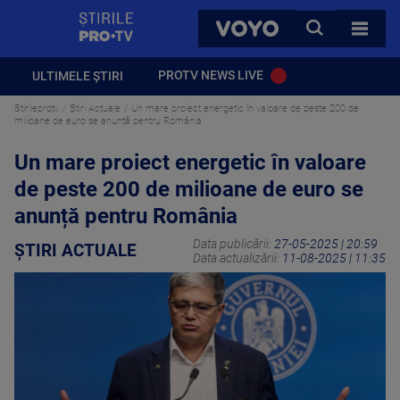
StirilePROTV
CAUTA
VOYO
TOATE 
PROTV NEWS LIVE
ULTIMELE ȘTIRI
Stirileprotv
Știri Actuale
Un mare proiect energetic în valoare de peste 200 de
milioane de euro se anunță pentru România
Un mare proiect energetic în valoare
de peste 200 de milioane de euro se
anunță pentru România
Data publicării:
27-05-2025 | 20:59
ȘTIRI ACTUALE
Data actualizării:
11-08-2025 | 11:35