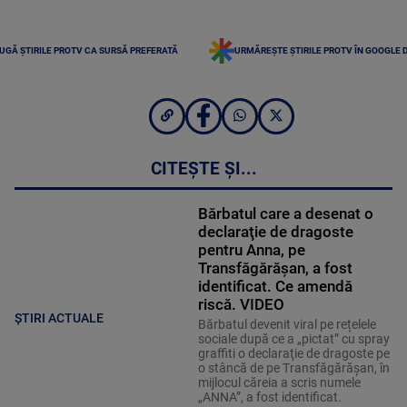
UGĂ ȘTIRILE PROTV CA SURSĂ PREFERATĂ
URMĂREȘTE ȘTIRILE PROTV ÎN GOOGLE 
CITEȘTE ȘI...
Bărbatul care a desenat o
declaraţie de dragoste
pentru Anna, pe
Transfăgărăşan, a fost
identificat. Ce amendă
riscă. VIDEO
ȘTIRI ACTUALE
Bărbatul devenit viral pe rețelele
sociale după ce a „pictat” cu spray
graffiti o declaraţie de dragoste pe
o stâncă de pe Transfăgărăşan, în
mijlocul căreia a scris numele
„ANNA”, a fost identificat.