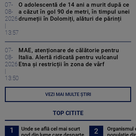
07-
O adolescentă de 14 ani a murit după ce
08-
a căzut în gol 90 de metri, în timpul unei
2026
drumeții în Dolomiți, alături de părinți
|
13:57
07-
MAE, atenționare de călătorie pentru
08-
Italia. Alertă ridicată pentru vulcanul
2026
Etna și restricții în zona de vârf
|
13:50
VEZI MAI MULTE ȘTIRI
TOP CITITE
Unde se află cel mai scurt
Organismul 
1
2
pod din lume care desparte
populație di