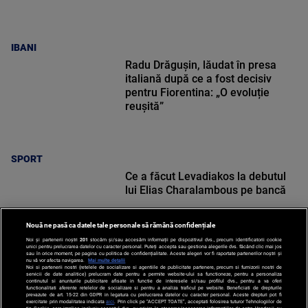
IBANI
Radu Drăgușin, lăudat în presa
italiană după ce a fost decisiv
pentru Fiorentina: „O evoluție
reușită”
SPORT
Ce a făcut Levadiakos la debutul
lui Elias Charalambous pe bancă
Nouă ne pasă ca datele tale personale să rămână confidențiale
Noi și partenerii noștri
201
stocăm și/sau accesăm informații pe dispozitivul dvs., precum identificatorii cookie
unici pentru prelucrarea datelor cu caracter personal. Puteți accepta sau gestiona alegerile dvs. făcând clic mai jos
sau în orice moment, pe pagina cu politica de confidențialitate. Aceste alegeri vor fi raportate partenerilor noștri și
nu vă vor afecta navigarea.
Mai multe detalii
Noi si partenerii nostri (retelele de socializare si agentiile de publicitate partenere, precum si furnizorii nostri de
SPORT
servicii de date analitice) prelucram date pentru a permite website-ului sa functioneze, pentru a personaliza
continutul si anunturile publicitare afisate in functie de interesele si/sau profilul dvs., pentru a va oferi
functionalitati aferente retelelor de socializare si pentru a analiza traficul pe website. Beneficiati de drepturile
prevazute de art. 15-22 din GDPR in legatura cu prelucrarea datelor cu caracter personal. Aceste drepturi pot fi
exercitate prin modalitatea indicata
aici
. Prin click pe “ACCEPT TOATE”, acceptati folosirea tuturor Tehnologiilor de