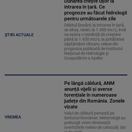
Dunărea crește ușor la
intrarea în țară. Ce
prognoze au făcut hidrologii
pentru următoarele zile
Debitul Dunării, la intrarea în ţară,
se situa, vineri, la 1.400 mc/s, însă
va exista o tendinţă de creştere
ȘTIRI ACTUALE
până la 1.450 mc/s, la jumătatea
săptămânii viitoare, reiese din
prognoza publicată de Institutul
Naţional de Hidrologie şi
Gospodărire a Apelor.
Pe lângă căldură, ANM
anunță vijelii și averse
torențiale în numeroase
județe din România. Zonele
vizate
Valul de căldură persistă pe
VREMEA
teritoriul României. Meterologii au
prelungit vineri dimineață
avertizările meteo de caniculă, dar
și de vijelii.