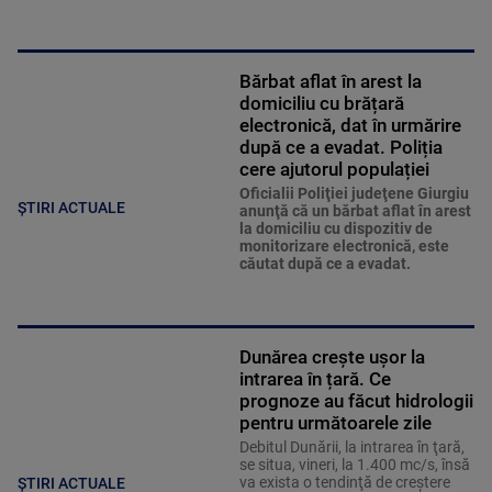
Bărbat aflat în arest la
domiciliu cu brățară
electronică, dat în urmărire
după ce a evadat. Poliția
cere ajutorul populației
Oficialii Poliţiei judeţene Giurgiu
ȘTIRI ACTUALE
anunţă că un bărbat aflat în arest
la domiciliu cu dispozitiv de
monitorizare electronică, este
căutat după ce a evadat.
Dunărea crește ușor la
intrarea în țară. Ce
prognoze au făcut hidrologii
pentru următoarele zile
Debitul Dunării, la intrarea în ţară,
se situa, vineri, la 1.400 mc/s, însă
va exista o tendinţă de creştere
ȘTIRI ACTUALE