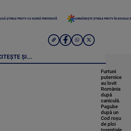
UGĂ ȘTIRILE PROTV CA SURSĂ PREFERATĂ
URMĂREȘTE ȘTIRILE PROTV ÎN GOOGLE 
CITEȘTE ȘI...
Furtuni
puternice
au lovit
România
după
caniculă.
Pagube
după un
Cod roşu
de ploi
torenţiale