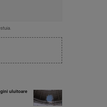
estuia.
gini uluitoare