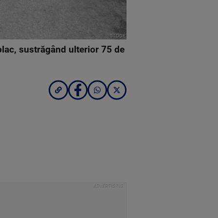
ISTOCK
ac, sustrăgând ulterior 75 de