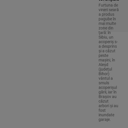
Furtuna de
vineri seară
a produs
pagube în
mai multe
zone din
ţară: în
Sibiu, un
acoperiş s-
a desprins
și a căzut
peste
maşini, în
Aleşd
(județul
Bihor)
vântul a
smuls
acoperişul
gării, iar în
Braşov au
căzut
arbori şi au
fost
inundate
garaje.