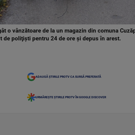
gât o vânzătoare de la un magazin din comuna Cuzăpl
nut de poliţişti pentru 24 de ore şi depus în arest.
ADAUGĂ ȘTIRILE PROTV CA SURSĂ PREFERATĂ
URMĂREȘTE ȘTIRILE PROTV ÎN GOOGLE DISCOVER