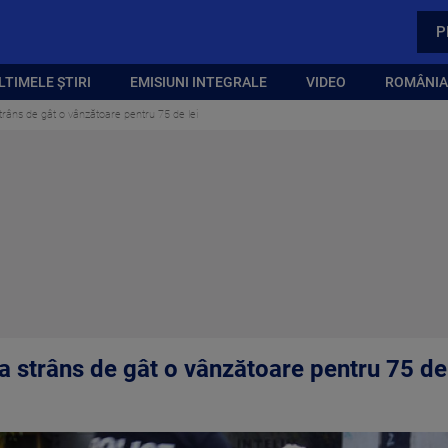
P
LTIMELE ȘTIRI
EMISIUNI INTEGRALE
VIDEO
ROMÂNIA,
trâns de gât o vânzătoare pentru 75 de lei
a strâns de gât o vânzătoare pentru 75 de 