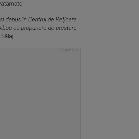
i vătămate.
 şi depus în Centrul de Reţinere
 Jibou cu propunere de arestare
 Sălaj.