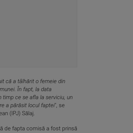
uit că a tâlhărit o femeie din
unei. În fapt, la data
timp ce se afla la serviciu, un
e a părăsit locul faptei
", se
an (IPJ) Sălaj.
ită de fapta comisă a fost prinsă