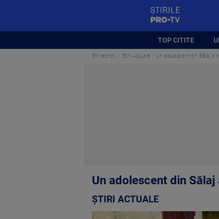
StirilePROTV
TOP CITITE
U
Stirileprotv
Știri Actuale
Un adolescent din Sălaj a s
Un adolescent din Sălaj 
ȘTIRI ACTUALE