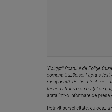
"
Poliţiştii Postului de Poliţie Cuz
comuna Cuzăplac. Fapta a fost co
menţionată, Poliţia a fost sesiz
tânăr a strâns-o cu braţul de gât
arată într-o informare de presă d
Potrivit sursei citate, cu ocazi