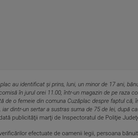
ăplac au identificat şi prins, luni, un minor de 17 ani, băn
misă în jurul orei 11.00, într-un magazin de pe raza com
ată de o femeie din comuna Cuzăplac despre faptul că, în 
, iar dintr-un sertar a sustras suma de 75 de lei, după car
ată publicităţii marţi de Inspectoratul de Poliţie Judeţe
a verificărilor efectuate de oamenii legii, persoana bănu