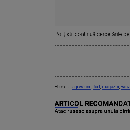
Poliţiştii continuă cercetările p
Etichete:
agresiune
,
furt
,
magazin
,
vanz
ARTICOL RECOMANDAT
Atac rusesc asupra unuia dintr