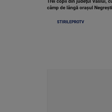
Trei copii din judeţul Vaslui, 
câmp de lângă oraşul Negrești
STIRILEPROTV