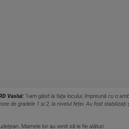
URD Vaslui:
"I-am găsit la faţa locului, împreună cu o amb
ore de gradele 1 şi 2, la nivelul feței. Au fost stabilizaţi 
Judeţean. Mamele lor au venit să le fie alături.