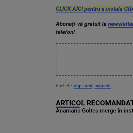
CLICK AICI pentru a instala GR
Abonați-vă gratuit la
newslette
telefon!
Etichete:
copii arsi
,
negresti
,
ARTICOL RECOMANDAT
Anamaria Goltes merge în ins