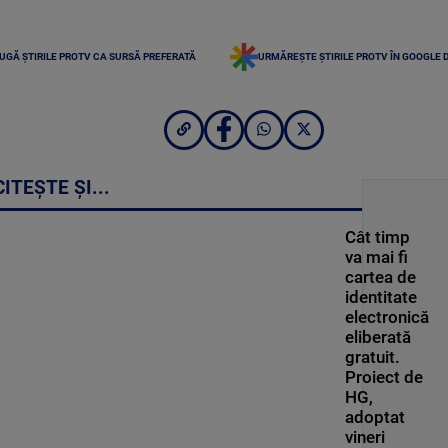
UGĂ ȘTIRILE PROTV CA SURSĂ PREFERATĂ
URMĂREȘTE ȘTIRILE PROTV ÎN GOOGLE 
CITEȘTE ȘI...
Cât timp
va mai fi
cartea de
identitate
electronică
eliberată
gratuit.
Proiect de
HG,
adoptat
vineri