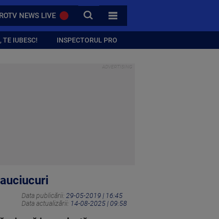
CAUTA
ROTV NEWS LIVE
TOATE CATEGORIILE
 TE IUBESC!
INSPECTORUL PRO
cauciucuri
Data publicării:
29-05-2019 | 16:45
Data actualizării:
14-08-2025 | 09:58