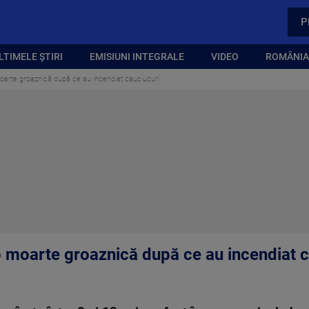
P
LTIMELE ȘTIRI
EMISIUNI INTEGRALE
VIDEO
ROMÂNIA,
 moarte groaznică după ce au incendiat cauciucuri
 o moarte groaznică după ce au incendiat 