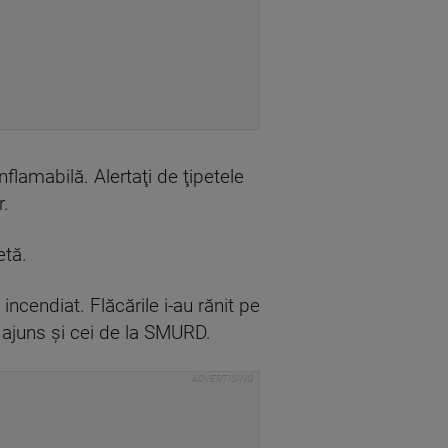
nflamabilă. Alertaţi de ţipetele
r.
etă.
ncendiat. Flăcările i-au rănit pe
u ajuns şi cei de la SMURD.