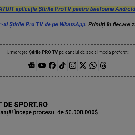
ATUIT aplicația Știrile ProTV pentru telefoane Android
r-ul Știrile Pro TV de pe WhatsApp
. Primiți în fiecare 
Urmărește
Știrile PRO TV
pe canalul de social media preferat:
 DE SPORT.RO
tanță! Începe procesul de 50.000.000$