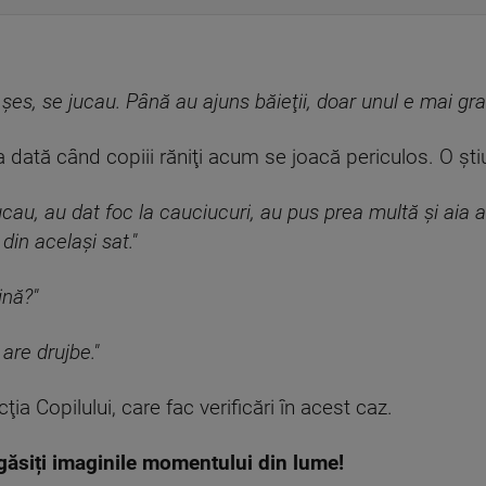
 şes, se jucau. Până au ajuns băieţii, doar unul e mai grav
dată când copiii răniţi acum se joacă periculos. O ştiu c
cau, au dat foc la cauciucuri, au pus prea multă şi aia 
din acelaşi sat."
ină?"
are drujbe."
cţia Copilului, care fac verificări în acest caz.
găsiți imaginile momentului din lume!