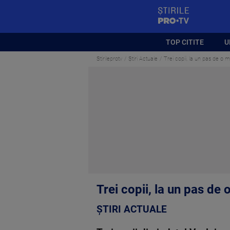
StirilePROTV
TOP CITITE
U
Stirileprotv
Știri Actuale
Trei copii, la un pas de o
Trei copii, la un pas de
ȘTIRI ACTUALE