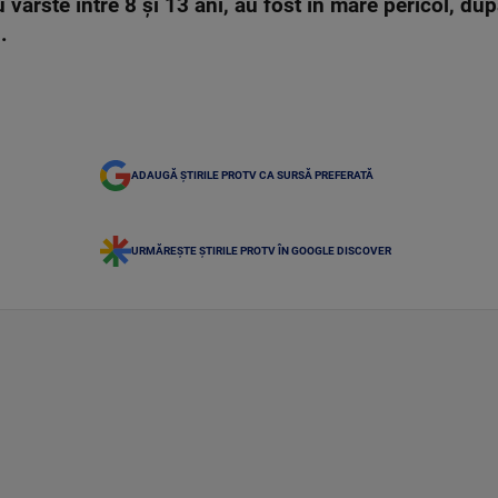
cu vârste între 8 şi 13 ani, au fost în mare pericol, 
.
ADAUGĂ ȘTIRILE PROTV CA SURSĂ PREFERATĂ
URMĂREȘTE ȘTIRILE PROTV ÎN GOOGLE DISCOVER