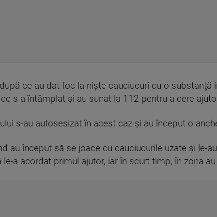
, după ce au dat foc la nişte cauciucuri cu o substanţă i
ă ce s-a întâmplat şi au sunat la 112 pentru a cere ajuto
ilului s-au autosesizat în acest caz şi au început o anch
d au început să se joace cu cauciucurile uzate şi le-au i
 le-a acordat primul ajutor, iar în scurt timp, în zona a