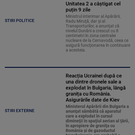
Unitatea 2 a câștigat cel
puțin 9 zile
Ministrul interimar al Apărării,
STIRI POLITICE
Radu Miruţă, dar şi al
Transporturilor, a anunţat că
nivelul Dunării a crescut cu 8
centimetri în zona centralei
nucleare de la Cernavodă, ceea ce
asigură funcţionarea în continuare
a acesteia.
Reacția Ucrainei după ce
una dintre dronele sale a
explodat în Bulgaria, lângă
granița cu România.
Asigurările date de Kiev
Ministerul Apărării din Bulgaria a
STIRI EXTERNE
anunţat sâmbătă că aparatul
care a explodat în cursul
dimineţii în spaţiul aerian al ţării,
în apropiere de graniţa cu
România şi de gazoductul