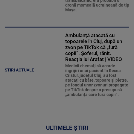
transbalcanic, era probabil o
dronă momeală ucraineană de tip
Maya.
Ambulanță atacată cu
topoarele în Cluj, după un
zvon pe TikTok că „fură
copii”. Șoferul, rănit.
Reacția lui Arafat | VIDEO
Medicii chemaţi să acorde
ȘTIRI ACTUALE
îngrijiri unui pacient în Recea
Cristur, judeţul Cluj, au fost
atacaţi cu bâte, topoare şi pietre,
pe fondul unor zvonuri propagate
pe TikTok despre o presupusă
„ambulanţă care fură copii”.
ULTIMELE ȘTIRI