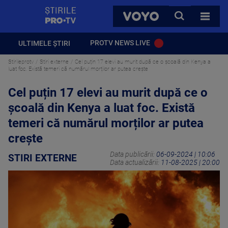
StirilePROTV
CAUTA
VOYO
TOATE 
PROTV NEWS LIVE
ULTIMELE ȘTIRI
Stirileprotv
Stiri externe
Cel puțin 17 elevi au murit după ce o școală din Kenya a
luat foc. Există temeri că numărul morților ar putea crește
Cel puțin 17 elevi au murit după ce o
școală din Kenya a luat foc. Există
temeri că numărul morților ar putea
crește
Data publicării:
06-09-2024 | 10:06
STIRI EXTERNE
Data actualizării:
11-08-2025 | 20:00