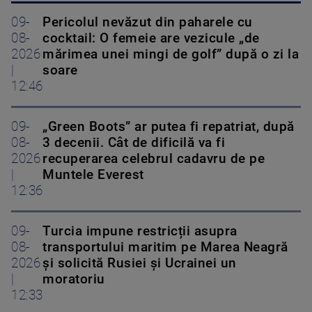
09-
Pericolul nevăzut din paharele cu
08-
cocktail: O femeie are vezicule „de
2026
mărimea unei mingi de golf” după o zi la
|
soare
12:46
09-
„Green Boots” ar putea fi repatriat, după
08-
3 decenii. Cât de dificilă va fi
2026
recuperarea celebrul cadavru de pe
|
Muntele Everest
12:36
09-
Turcia impune restricții asupra
08-
transportului maritim pe Marea Neagră
2026
și solicită Rusiei și Ucrainei un
|
moratoriu
12:33