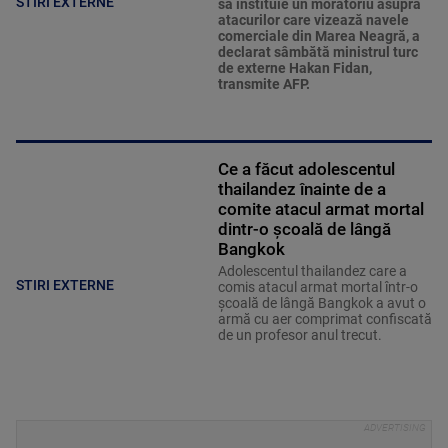
STIRI EXTERNE
să instituie un moratoriu asupra
atacurilor care vizează navele
comerciale din Marea Neagră, a
declarat sâmbătă ministrul turc
de externe Hakan Fidan,
transmite AFP.
Ce a făcut adolescentul
thailandez înainte de a
comite atacul armat mortal
dintr-o școală de lângă
Bangkok
Adolescentul thailandez care a
STIRI EXTERNE
comis atacul armat mortal într-o
şcoală de lângă Bangkok a avut o
armă cu aer comprimat confiscată
de un profesor anul trecut.