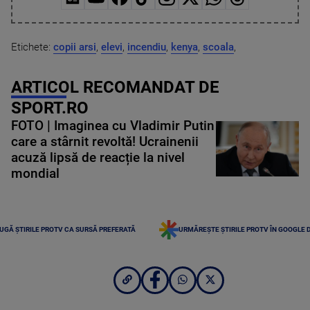
Etichete:
copii arsi
,
elevi
,
incendiu
,
kenya
,
scoala
,
ARTICOL RECOMANDAT DE
SPORT.RO
FOTO | Imaginea cu Vladimir Putin
care a stârnit revoltă! Ucrainenii
acuză lipsă de reacție la nivel
mondial
UGĂ ȘTIRILE PROTV CA SURSĂ PREFERATĂ
URMĂREȘTE ȘTIRILE PROTV ÎN GOOGLE 