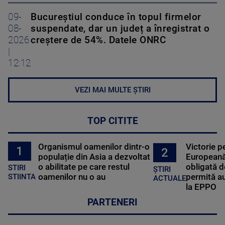
09-
Bucureștiul conduce în topul firmelor
08-
suspendate, dar un județ a înregistrat o
2026
creștere de 54%. Datele ONRC
|
12:12
VEZI MAI MULTE ȘTIRI
TOP CITITE
Organismul oamenilor dintr-o
Victorie p
1
2
populație din Asia a dezvoltat
Europeană
o abilitate pe care restul
obligată d
STIRI
ȘTIRI
oamenilor nu o au
permită au
STIINTA
ACTUALE
la EPPO
PARTENERI