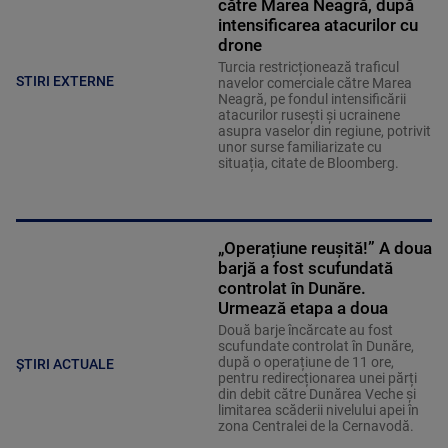
către Marea Neagră, după
intensificarea atacurilor cu
drone
Turcia restricționează traficul
STIRI EXTERNE
navelor comerciale către Marea
Neagră, pe fondul intensificării
atacurilor rusești și ucrainene
asupra vaselor din regiune, potrivit
unor surse familiarizate cu
situația, citate de Bloomberg.
„Operațiune reușită!” A doua
barjă a fost scufundată
controlat în Dunăre.
Urmează etapa a doua
Două barje încărcate au fost
scufundate controlat în Dunăre,
după o operațiune de 11 ore,
ȘTIRI ACTUALE
pentru redirecționarea unei părți
din debit către Dunărea Veche și
limitarea scăderii nivelului apei în
zona Centralei de la Cernavodă.