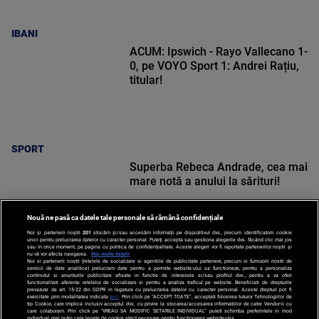
IBANI
ACUM: Ipswich - Rayo Vallecano 1-
0, pe VOYO Sport 1: Andrei Rațiu,
titular!
SPORT
Superba Rebeca Andrade, cea mai
mare notă a anului la sărituri!
Nouă ne pasă ca datele tale personale să rămână confidențiale
Noi și partenerii noștri
201
stocăm și/sau accesăm informații pe dispozitivul dvs., precum identificatorii cookie
unici pentru prelucrarea datelor cu caracter personal. Puteți accepta sau gestiona alegerile dvs. făcând clic mai jos
sau în orice moment, pe pagina cu politica de confidențialitate. Aceste alegeri vor fi raportate partenerilor noștri și
nu vă vor afecta navigarea.
Mai multe detalii
Noi si partenerii nostri (retelele de socializare si agentiile de publicitate partenere, precum si furnizorii nostri de
SPORT
servicii de date analitice) prelucram date pentru a permite website-ului sa functioneze, pentru a personaliza
continutul si anunturile publicitare afisate in functie de interesele si/sau profilul dvs., pentru a va oferi
functionalitati aferente retelelor de socializare si pentru a analiza traficul pe website. Beneficiati de drepturile
prevazute de art. 15-22 din GDPR in legatura cu prelucrarea datelor cu caracter personal. Aceste drepturi pot fi
exercitate prin modalitatea indicata
aici
. Prin click pe “ACCEPT TOATE”, acceptati folosirea tuturor Tehnologiilor de
tip Cookie, care implica inclusiv acceptul dvs. cu privire la stocarea/accesarea informatiilor de catre Vendor-ii cu
care colaboram. Prin click pe “VREAU SA MODIFIC SETARILE INDIVIDUAL” puteti schimba preferintele in mod
individual, mai putin cele legate de cookie strict necesare pentru functionarea website-ului.