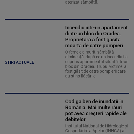
aterizat sâmbătă.
Incendiu într-un apartament
dintr-un bloc din Oradea.
Proprietara a fost găsită
moartă de către pompieri
O femeie a murit, sâmbătă
dimineaţă, după ce un incendiu i-a
cuprins aparamentul situat într-un
ȘTIRI ACTUALE
bloc din Oradea. Trupul victimei a
fost găsit de către pompierii care
au stins flăcările.
Cod galben de inundații în
România. Mai multe râuri
pot avea creșteri rapide ale
debitelor
Institutul Naţional de Hidrologie şi
Gospodărire a Apelor (INHGA) a