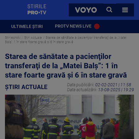
StirilePROTV
CAUTA
VOYO
TOATE 
PROTV NEWS LIVE
ULTIMELE ȘTIRI
Stirileprotv
Știri Actuale
Starea de sănătate a pacienţilor transferaţi de la „Matei
Balş”: 1 în stare foarte gravă şi 6 în stare gravă
Starea de sănătate a pacienţilor
transferaţi de la „Matei Balş”: 1 în
stare foarte gravă şi 6 în stare gravă
Data publicării:
02-02-2021 | 11:58
ȘTIRI ACTUALE
Data actualizării:
13-08-2025 | 19:29