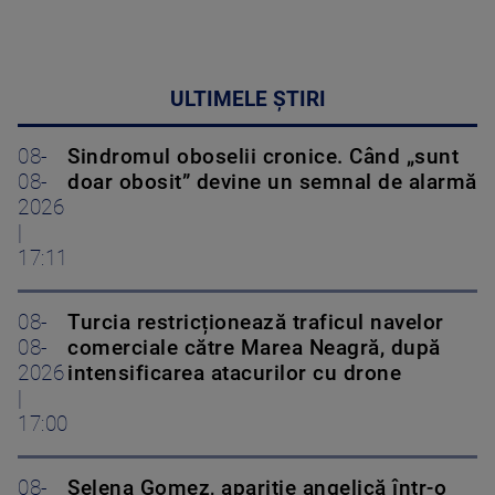
ULTIMELE ȘTIRI
08-
Sindromul oboselii cronice. Când „sunt
08-
doar obosit” devine un semnal de alarmă
2026
|
17:11
08-
Turcia restricționează traficul navelor
08-
comerciale către Marea Neagră, după
2026
intensificarea atacurilor cu drone
|
17:00
08-
Selena Gomez, apariție angelică într-o