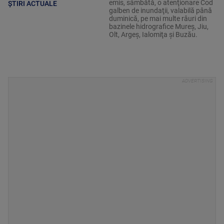
emis, sâmbătă, o atenţionare Cod
ȘTIRI ACTUALE
galben de inundaţii, valabilă până
duminică, pe mai multe râuri din
bazinele hidrografice Mureş, Jiu,
Olt, Argeş, Ialomiţa şi Buzău.