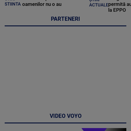
oamenilor nu o au
permită au
STIINTA
ACTUALE
la EPPO
PARTENERI
VIDEO VOYO