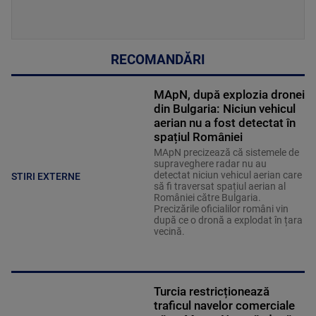
RECOMANDĂRI
MApN, după explozia dronei
din Bulgaria: Niciun vehicul
aerian nu a fost detectat în
spațiul României
MApN precizează că sistemele de
supraveghere radar nu au
detectat niciun vehicul aerian care
STIRI EXTERNE
să fi traversat spațiul aerian al
României către Bulgaria.
Precizările oficialilor români vin
după ce o dronă a explodat în țara
vecină.
Turcia restricționează
traficul navelor comerciale