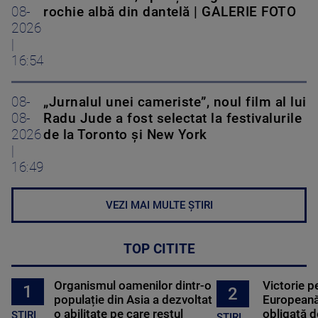
08-
rochie albă din dantelă | GALERIE FOTO
2026
|
16:54
08-
„Jurnalul unei cameriste”, noul film al lui
08-
Radu Jude a fost selectat la festivalurile
2026
de la Toronto și New York
|
16:49
VEZI MAI MULTE ȘTIRI
TOP CITITE
Organismul oamenilor dintr-o
Victorie p
1
2
populație din Asia a dezvoltat
Europeană
o abilitate pe care restul
obligată d
STIRI
ȘTIRI