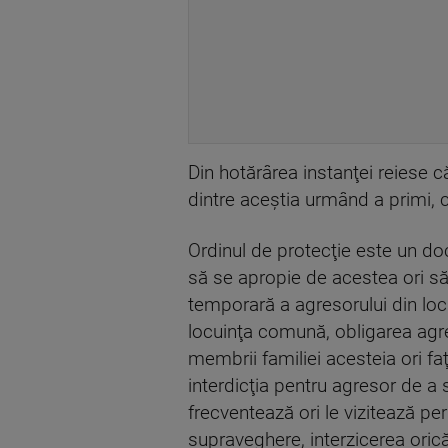
Din hotărârea instanţei reiese c
dintre aceştia urmând a primi, 
Ordinul de protecţie este un doc
să se apropie de acestea ori să
temporară a agresorului din loc
locuinţa comună, obligarea agre
membrii familiei acesteia ori f
interdicţia pentru agresor de a
frecventează ori le vizitează pe
supraveghere, interzicerea orică