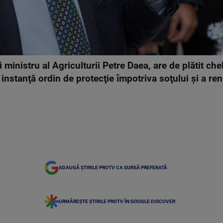
 ministru al Agriculturii Petre Daea, are de plătit che
 instanţă ordin de protecţie împotriva soţului şi a ren
ADAUGĂ ȘTIRILE PROTV CA SURSĂ PREFERATĂ
URMĂREȘTE ȘTIRILE PROTV ÎN GOOGLE DISCOVER