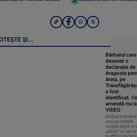
CITEȘTE ȘI...
Bărbatul care
desenat o
declaraţie de
dragoste pen
Anna, pe
Transfăgărăş
a fost
identificat. C
amendă riscă
VIDEO
Bărbatul devenit
viral pe rețelele
sociale după ce 
„pictat” cu spray
graffiti o declara