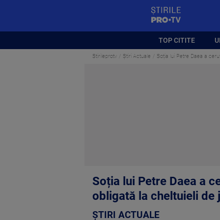
StirilePROTV
TOP CITITE
U
Stirileprotv
Știri Actuale
Soția lui Petre Daea a cerut
Soția lui Petre Daea a c
obligată la cheltuieli de
ȘTIRI ACTUALE