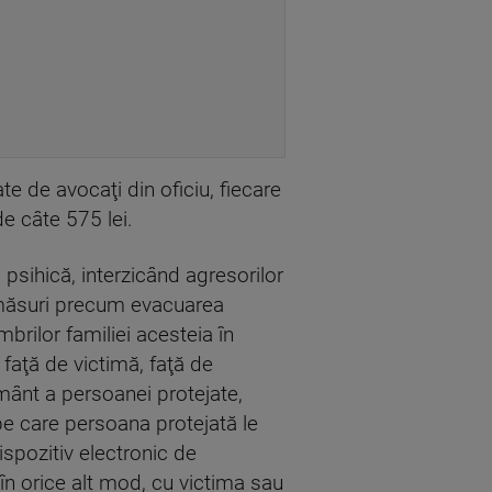
te de avocaţi din oficiu, fiecare
e câte 575 lei.
psihică, interzicând agresorilor
i măsuri precum evacuarea
brilor familiei acesteia în
faţă de victimă, faţă de
mânt a persoanei protejate,
pe care persoana protejată le
ispozitiv electronic de
 în orice alt mod, cu victima sau