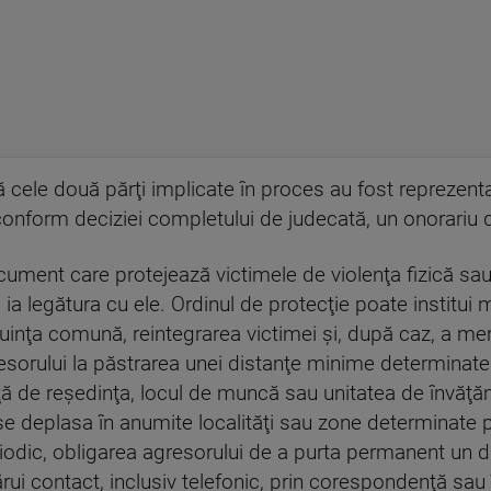
ă cele două părţi implicate în proces au fost reprezenta
conform deciziei completului de judecată, un onorariu d
ument care protejează victimele de violenţa fizică sau 
 ia legătura cu ele. Ordinul de protecţie poate institu
uinţa comună, reintegrarea victimei şi, după caz, a mem
sorului la păstrarea unei distanţe minime determinate 
aţă de reşedinţa, locul de muncă sau unitatea de învăţă
 se deplasa în anumite localităţi sau zone determinate 
riodic, obligarea agresorului de a purta permanent un d
rui contact, inclusiv telefonic, prin corespondenţă sau