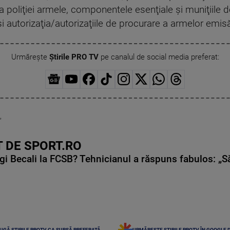
a poliţiei armele, componentele esenţiale şi muniţiile 
i autorizaţia/autorizaţiile de procurare a armelor em
Urmărește
Știrile PRO TV
pe canalul de social media preferat:
,
 DE SPORT.RO
gi Becali la FCSB? Tehnicianul a răspuns fabulos: „S
UGĂ ȘTIRILE PROTV CA SURSĂ PREFERATĂ
URMĂREȘTE ȘTIRILE PROTV ÎN GOOGLE 