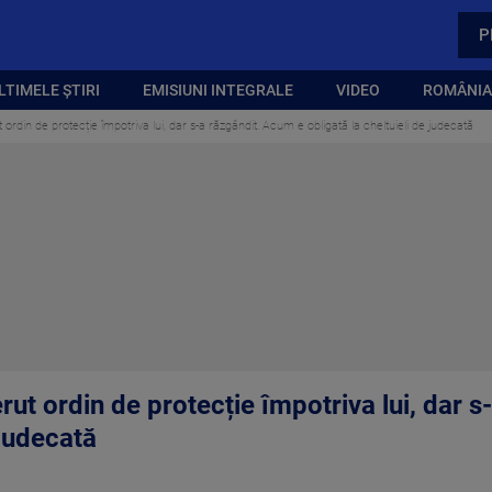
P
LTIMELE ȘTIRI
EMISIUNI INTEGRALE
VIDEO
ROMÂNIA,
 ordin de protecție împotriva lui, dar s-a răzgândit. Acum e obligată la cheltuieli de judecată
erut ordin de protecție împotriva lui, dar 
 judecată