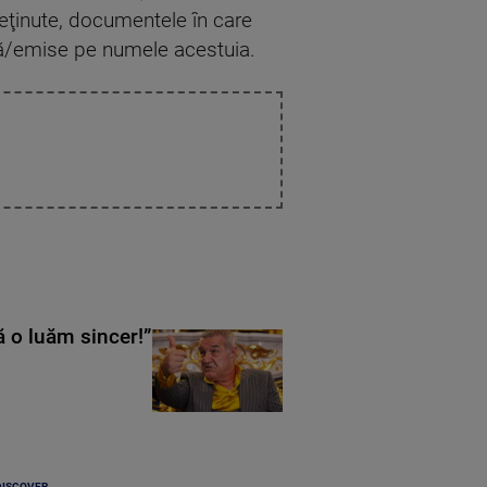
deţinute, documentele în care
isă/emise pe numele acestuia.
ă o luăm sincer!”
DISCOVER