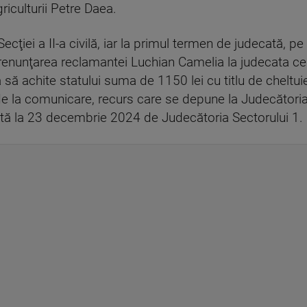
griculturii Petre Daea.
Secţiei a II-a civilă, iar la primul termen de judecată, 
 renunţarea reclamantei Luchian Camelia la judecata cer
a să achite statului suma de 1150 lei cu titlu de cheltui
de la comunicare, recurs care se depune la Judecătoria
nţată la 23 decembrie 2024 de Judecătoria Sectorului 1.