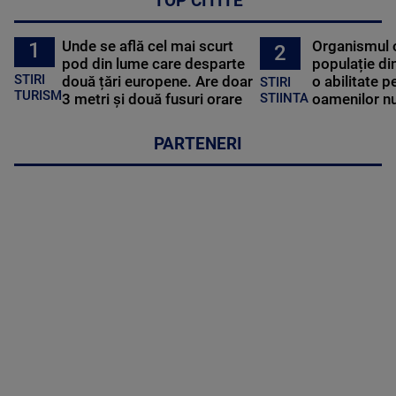
TOP CITITE
Unde se află cel mai scurt
Organismul 
1
2
pod din lume care desparte
populație di
STIRI
două țări europene. Are doar
o abilitate p
STIRI
TURISM
3 metri și două fusuri orare
oamenilor nu
STIINTA
PARTENERI