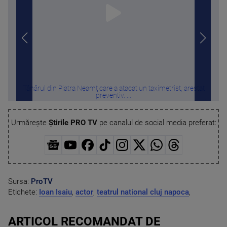
Tânărul din Piatra Neamţ care a atacat un taximetrist, arestat
„S
preventiv. ...
Urmărește
Știrile PRO TV
pe canalul de social media preferat:
Sursa:
ProTV
Etichete:
Ioan Isaiu
,
actor
,
teatrul national cluj napoca
,
ARTICOL RECOMANDAT DE