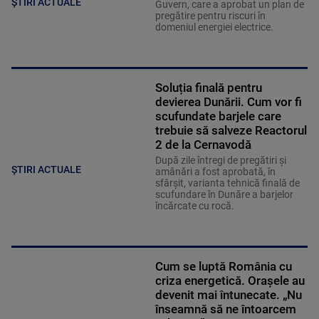
ȘTIRI ACTUALE
Guvern, care a aprobat un plan de
pregătire pentru riscuri în
domeniul energiei electrice.
Soluția finală pentru
devierea Dunării. Cum vor fi
scufundate barjele care
trebuie să salveze Reactorul
2 de la Cernavodă
După zile întregi de pregătiri și
ȘTIRI ACTUALE
amânări a fost aprobată, în
sfârșit, varianta tehnică finală de
scufundare în Dunăre a barjelor
încărcate cu rocă.
Cum se luptă România cu
criza energetică. Orașele au
devenit mai întunecate. „Nu
înseamnă să ne întoarcem