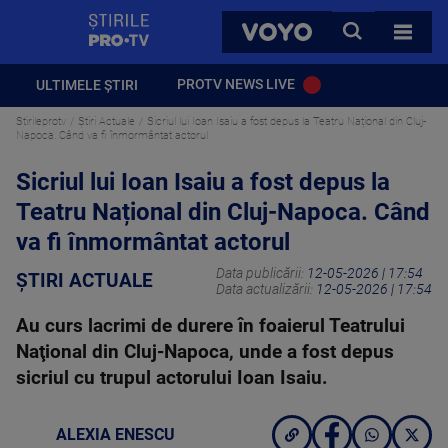
StirilePROTV
CAUTA
VOYO
TOATE 
PROTV NEWS LIVE
ULTIMELE ȘTIRI
Stirileprotv
Știri Actuale
Sicriul lui Ioan Isaiu a fost depus la Teatru Național din Cluj-
Napoca. Când va fi înmormântat actorul
Sicriul lui Ioan Isaiu a fost depus la
Teatru Național din Cluj-Napoca. Când
va fi înmormântat actorul
Data publicării:
12-05-2026 | 17:54
ȘTIRI ACTUALE
Data actualizării:
12-05-2026 | 17:54
Au curs lacrimi de durere în foaierul Teatrului
Naţional din Cluj-Napoca, unde a fost depus
sicriul cu trupul actorului Ioan Isaiu.
ALEXIA ENESCU