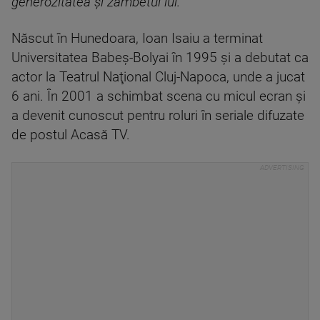
generozitatea şi zâmbetul lui.”
Născut în Hunedoara, Ioan Isaiu a terminat
Universitatea Babeş-Bolyai în 1995 şi a debutat ca
actor la Teatrul Naţional Cluj-Napoca, unde a jucat
6 ani. În 2001 a schimbat scena cu micul ecran şi
a devenit cunoscut pentru roluri în seriale difuzate
de postul Acasă TV.