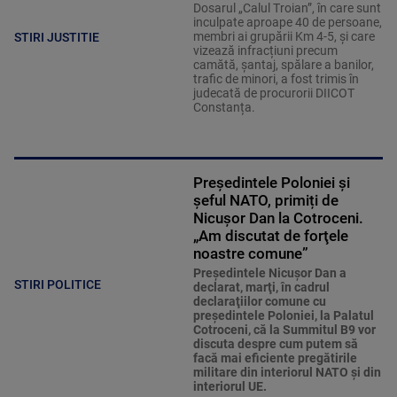
Dosarul „Calul Troian”, în care sunt
inculpate aproape 40 de persoane,
membri ai grupării Km 4-5, și care
STIRI JUSTITIE
vizează infracțiuni precum
camătă, șantaj, spălare a banilor,
trafic de minori, a fost trimis în
judecată de procurorii DIICOT
Constanța.
Președintele Poloniei și
șeful NATO, primiți de
Nicușor Dan la Cotroceni.
„Am discutat de forţele
noastre comune”
Preşedintele Nicuşor Dan a
STIRI POLITICE
declarat, marţi, în cadrul
declaraţiilor comune cu
preşedintele Poloniei, la Palatul
Cotroceni, că la Summitul B9 vor
discuta despre cum putem să
facă mai eficiente pregătirile
militare din interiorul NATO şi din
interiorul UE.