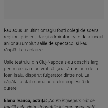
I-au adus un ultim omagiu foşti colegi de scenă,
regizori, prieteni, dar şi admiratori care de-a lungul
anilor au umplut sălile de spectacol şi l-au
răsplătit cu aplauze.
Uşile teatrului din Cluj-Napoca s-au deschis larg
pentru cei care au vrut să îşi ia rămas-bun de la
Ioan Isaiu, dispărut fulgerător dintre noi. La
căpătâi a stat mama actorului, copleşită de
durere.
Elena Ivanca, actriţă:
„Acum înţelegem cât de
fragilă este viaţa. Priorităţile lui erau prima dată