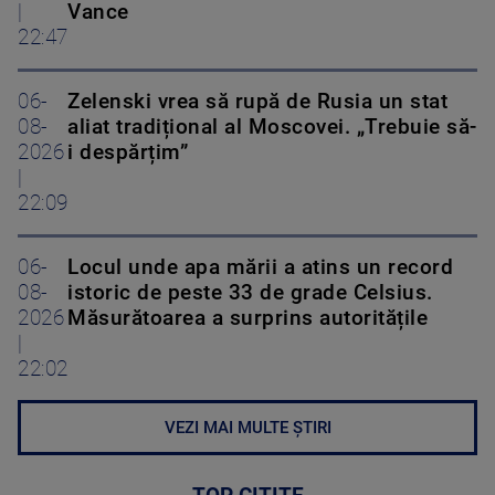
|
Vance
22:47
06-
Zelenski vrea să rupă de Rusia un stat
08-
aliat tradițional al Moscovei. „Trebuie să-
2026
i despărțim”
|
22:09
06-
Locul unde apa mării a atins un record
08-
istoric de peste 33 de grade Celsius.
2026
Măsurătoarea a surprins autoritățile
|
22:02
VEZI MAI MULTE ȘTIRI