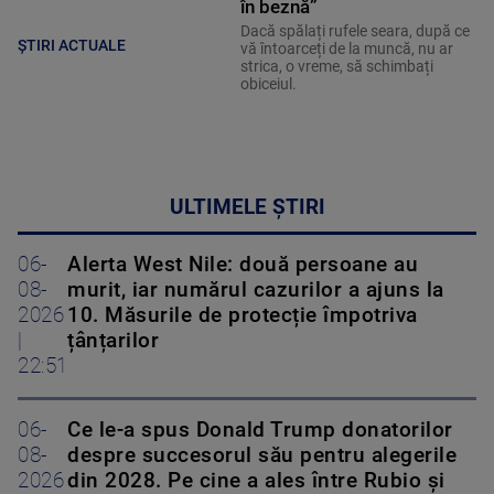
în beznă”
Dacă spălați rufele seara, după ce
ȘTIRI ACTUALE
vă întoarceți de la muncă, nu ar
strica, o vreme, să schimbați
obiceiul.
ULTIMELE ȘTIRI
06-
Alerta West Nile: două persoane au
08-
murit, iar numărul cazurilor a ajuns la
2026
10. Măsurile de protecție împotriva
|
țânțarilor
22:51
06-
Ce le-a spus Donald Trump donatorilor
08-
despre succesorul său pentru alegerile
2026
din 2028. Pe cine a ales între Rubio și