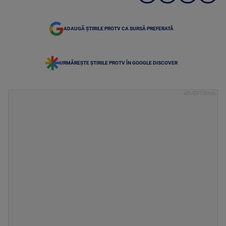
ADAUGĂ ȘTIRILE PROTV CA SURSĂ PREFERATĂ
URMĂREȘTE ȘTIRILE PROTV ÎN GOOGLE DISCOVER