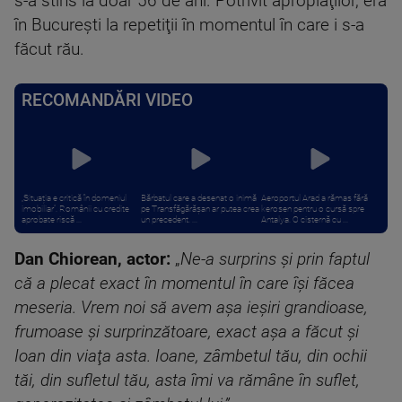
s-a stins la doar 56 de ani. Potrivit apropiaţilor, era
în Bucureşti la repetiţii în momentul în care i s-a
făcut rău.
RECOMANDĂRI VIDEO
„Situația e critică în domeniul
Bărbatul care a desenat o inimă
Aeroportul Arad a rămas fără
imobiliar”. Românii cu credite
pe Transfăgărășan ar putea crea
kerosen pentru o cursă spre
aprobate riscă ...
un precedent. ...
Antalya. O cisternă cu ...
Dan Chiorean, actor:
„
Ne-a surprins şi prin faptul
că a plecat exact în momentul în care îşi făcea
meseria. Vrem noi să avem aşa ieşiri grandioase,
frumoase şi surprinzătoare, exact aşa a făcut şi
Ioan din viaţa asta. Ioane, zâmbetul tău, din ochii
tăi, din sufletul tău, asta îmi va rămâne în suflet,