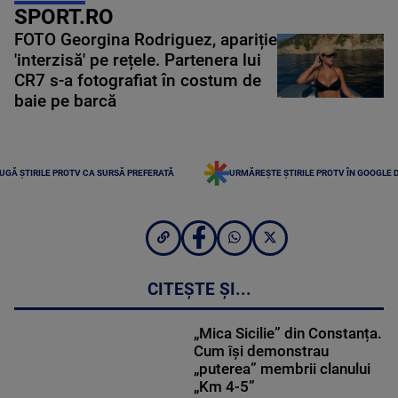
SPORT.RO
FOTO Georgina Rodriguez, apariție
'interzisă' pe rețele. Partenera lui
CR7 s-a fotografiat în costum de
baie pe barcă
UGĂ ȘTIRILE PROTV CA SURSĂ PREFERATĂ
URMĂREȘTE ȘTIRILE PROTV ÎN GOOGLE 
CITEȘTE ȘI...
„Mica Sicilie” din Constanța.
Cum își demonstrau
„puterea” membrii clanului
„Km 4-5”