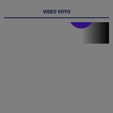
VIDEO VOYO
Stirile PRO TV
Stirile PRO
TV # 19.00 -
06 August
2026
MAI
MULTE