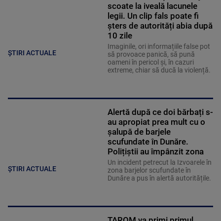
scoate la iveală lacunele
legii. Un clip fals poate fi
șters de autorități abia după
10 zile
Imaginile, ori informațiile false pot
ȘTIRI ACTUALE
să provoace panică, să pună
oameni în pericol și, în cazuri
extreme, chiar să ducă la violență.
Alertă după ce doi bărbați s-
au apropiat prea mult cu o
șalupă de barjele
scufundate în Dunăre.
Polițiștii au împânzit zona
Un incident petrecut la Izvoarele în
ȘTIRI ACTUALE
zona barjelor scufundate în
Dunăre a pus în alertă autoritățile.
TAROM va primi primul