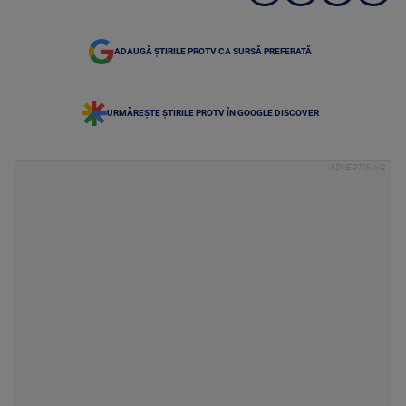
ADAUGĂ ȘTIRILE PROTV CA SURSĂ PREFERATĂ
URMĂREȘTE ȘTIRILE PROTV ÎN GOOGLE DISCOVER