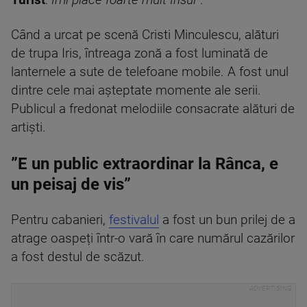
Turist
:
Îmi place foarte mult Irisul
”.
Când a urcat pe scenă Cristi Minculescu, alături
de trupa Iris, întreaga zonă a fost luminată de
lanternele a sute de telefoane mobile. A fost unul
dintre cele mai așteptate momente ale serii.
Publicul a fredonat melodiile consacrate alături de
artiști.
”E un public extraordinar la Rânca, e
un peisaj de vis”
Pentru cabanieri,
festivalul
a fost un bun prilej de a
atrage oaspeți într-o vară în care numărul cazărilor
a fost destul de scăzut.