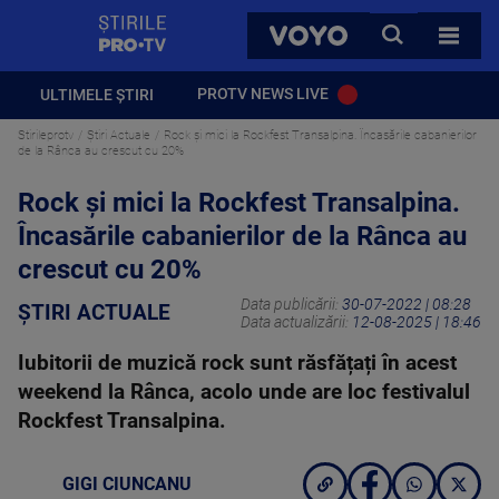
StirilePROTV
CAUTA
VOYO
TOATE 
PROTV NEWS LIVE
ULTIMELE ȘTIRI
Stirileprotv
Știri Actuale
Rock și mici la Rockfest Transalpina. Încasările cabanierilor
de la Rânca au crescut cu 20%
Rock și mici la Rockfest Transalpina.
Încasările cabanierilor de la Rânca au
crescut cu 20%
Data publicării:
30-07-2022 | 08:28
ȘTIRI ACTUALE
Data actualizării:
12-08-2025 | 18:46
Iubitorii de muzică rock sunt răsfățați în acest
weekend la Rânca, acolo unde are loc festivalul
Rockfest Transalpina.
GIGI CIUNCANU