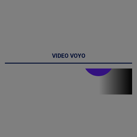
VIDEO VOYO
Stirile PRO TV
Stirile PRO
TV # 19.00 -