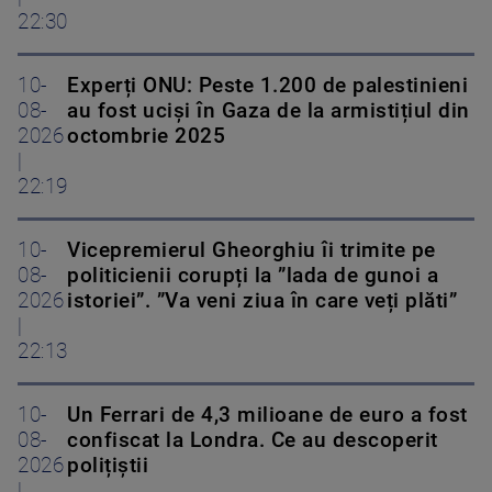
22:30
10-
Experți ONU: Peste 1.200 de palestinieni
08-
au fost uciși în Gaza de la armistițiul din
2026
octombrie 2025
|
22:19
10-
Vicepremierul Gheorghiu îi trimite pe
08-
politicienii corupți la ”lada de gunoi a
2026
istoriei”. ”Va veni ziua în care veți plăti”
|
22:13
10-
Un Ferrari de 4,3 milioane de euro a fost
08-
confiscat la Londra. Ce au descoperit
2026
polițiștii
|