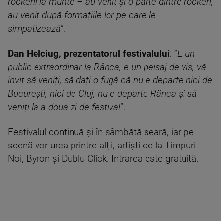
rockerii la munte – au venit și o parte dintre rockeri,
au venit după formațiile lor pe care le
simpatizează
”.
Dan Helciug, prezentatorul festivalului
: ”
E un
public extraordinar la Rânca, e un peisaj de vis, vă
invit să veniți, să dați o fugă că nu e departe nici de
București, nici de Cluj, nu e departe Rânca și să
veniți la a doua zi de festival
”.
Festivalul continuă și în sâmbătă seară, iar pe
scenă vor urca printre alții, artiști de la Timpuri
Noi, Byron și Dublu Click. Intrarea este gratuită.