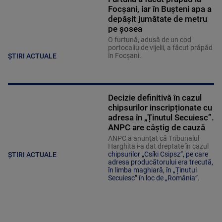
Focșani, iar în Bușteni apa a
depășit jumătate de metru
pe șosea
O furtună, adusă de un cod
portocaliu de vijelii, a făcut prăpăd
în Focșani.
ȘTIRI ACTUALE
Decizie definitivă în cazul
chipsurilor inscripționate cu
adresa în „Ținutul Secuiesc”.
ANPC are câștig de cauză
ANPC a anunţat că Tribunalul
Harghita i-a dat dreptate în cazul
chipsurilor „Csíki Csipsz”, pe care
ȘTIRI ACTUALE
adresa producătorului era trecută,
în limba maghiară, în „Ținutul
Secuiesc” în loc de „România”.