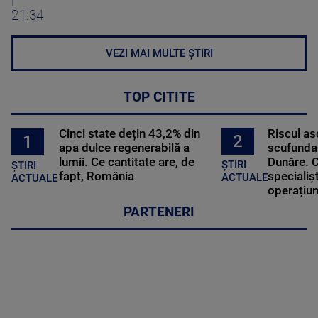
21:34
VEZI MAI MULTE ȘTIRI
TOP CITITE
Cinci state dețin 43,2% din
Riscul a
2
1
apa dulce regenerabilă a
scufundar
lumii. Ce cantitate are, de
Dunăre. C
ȘTIRI
ȘTIRI
fapt, România
specialișt
ACTUALE
ACTUALE
operațiun
PARTENERI