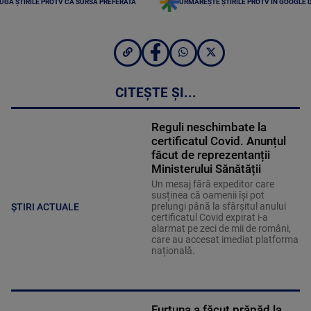
UGĂ ȘTIRILE PROTV CA SURSĂ PREFERATĂ
URMĂREȘTE ȘTIRILE PROTV ÎN GOOGLE 
CITEȘTE ȘI...
Reguli neschimbate la
certificatul Covid. Anunțul
făcut de reprezentanții
Ministerului Sănătății
Un mesaj fără expeditor care
susținea că oamenii își pot
prelungi până la sfârșitul anului
ȘTIRI ACTUALE
certificatul Covid expirat i-a
alarmat pe zeci de mii de români,
care au accesat imediat platforma
națională.
Furtuna a făcut prăpăd la