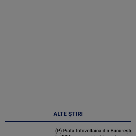
10 August
2026
MAI
MULTE
DETALII
46:08
ALTE ȘTIRI
(P) Piața fotovoltaică din București