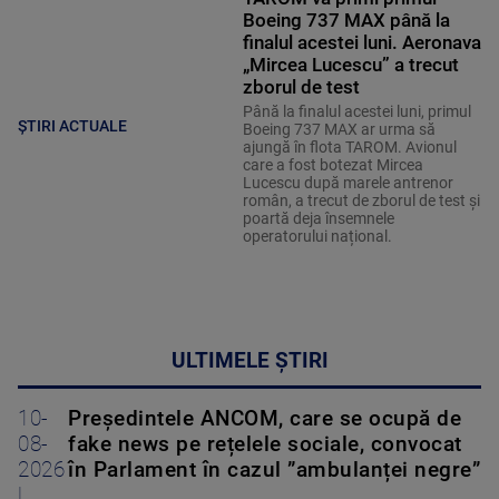
Boeing 737 MAX până la
finalul acestei luni. Aeronava
„Mircea Lucescu” a trecut
zborul de test
Până la finalul acestei luni, primul
ȘTIRI ACTUALE
Boeing 737 MAX ar urma să
ajungă în flota TAROM. Avionul
care a fost botezat Mircea
Lucescu după marele antrenor
român, a trecut de zborul de test și
poartă deja însemnele
operatorului național.
ULTIMELE ȘTIRI
10-
Președintele ANCOM, care se ocupă de
08-
fake news pe rețelele sociale, convocat
2026
în Parlament în cazul ”ambulanței negre”
|