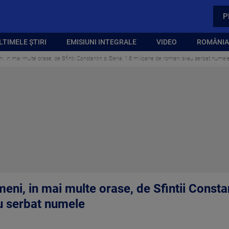
P
LTIMELE ȘTIRI
EMISIUNI INTEGRALE
VIDEO
ROMÂNIA,
, in mai multe orase, de Sfintii Constantin si Elena. 1,8 milioane de romani si-au serbat numel
eni, in mai multe orase, de Sfintii Constan
u serbat numele