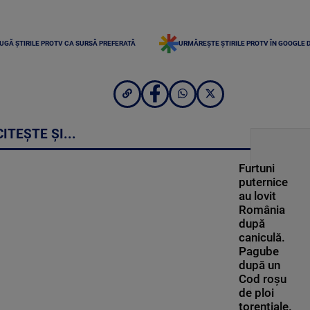
UGĂ ȘTIRILE PROTV CA SURSĂ PREFERATĂ
URMĂREȘTE ȘTIRILE PROTV ÎN GOOGLE 
CITEȘTE ȘI...
Furtuni
puternice
au lovit
România
după
caniculă.
Pagube
după un
Cod roşu
de ploi
torenţiale.