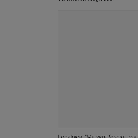
Localnica: "
Ma simt fericita, ma 