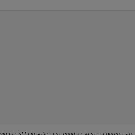
simt linistita in suflet, asa cand vin la sarbatoarea asta.