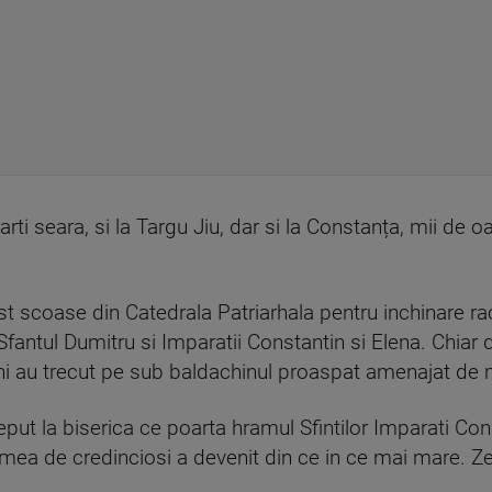
rti seara, si la Targu Jiu, dar si la Constanța, mii de 
fost scoase din Catedrala Patriarhala pentru inchinare 
 Sfantul Dumitru si Imparatii Constantin si Elena. Chia
ni au trecut pe sub baldachinul proaspat amenajat de ma
put la biserica ce poarta hramul Sfintilor Imparati Con
timea de credinciosi a devenit din ce in ce mai mare. Z