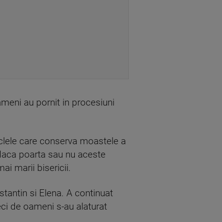
oameni au pornit in procesiuni
raclele care conserva moastele a
r daca poarta sau nu aceste
i marii bisericii.
stantin si Elena. A continuat
eci de oameni s-au alaturat