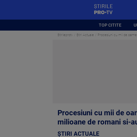
StirilePROTV
TOP CITITE
U
Stirileprotv
Știri Actuale
Procesiuni cu mii de oameni
Procesiuni cu mii de oam
milioane de romani si-a
ȘTIRI ACTUALE