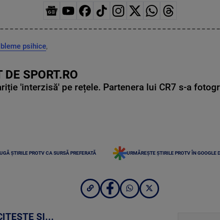
obleme psihice
,
 DE SPORT.RO
ie 'interzisă' pe rețele. Partenera lui CR7 s-a fotog
UGĂ ȘTIRILE PROTV CA SURSĂ PREFERATĂ
URMĂREȘTE ȘTIRILE PROTV ÎN GOOGLE 
CITEȘTE ȘI...