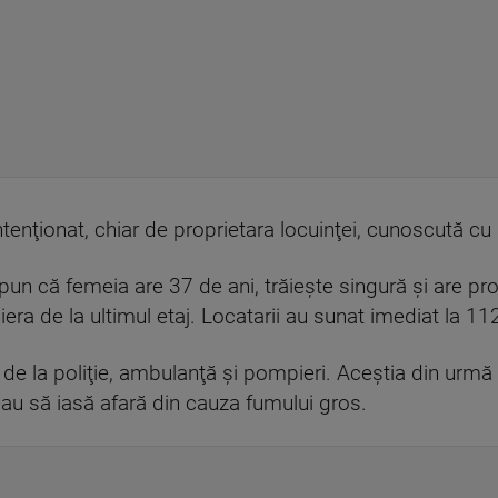
intenţionat, chiar de proprietara locuinţei, cunoscută c
pun că femeia are 37 de ani, trăieşte singură şi are pr
iera de la ultimul etaj. Locatarii au sunat imediat la 11
je de la poliţie, ambulanţă şi pompieri. Aceştia din urm
au să iasă afară din cauza fumului gros.