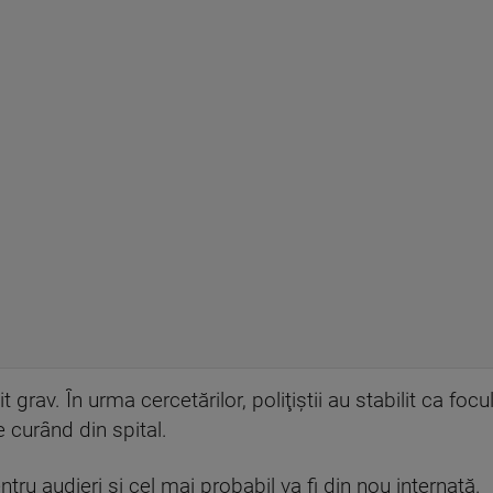
it grav. În urma cercetărilor, poliţiştii au stabilit ca foc
e curând din spital.
tru audieri şi cel mai probabil va fi din nou internată.