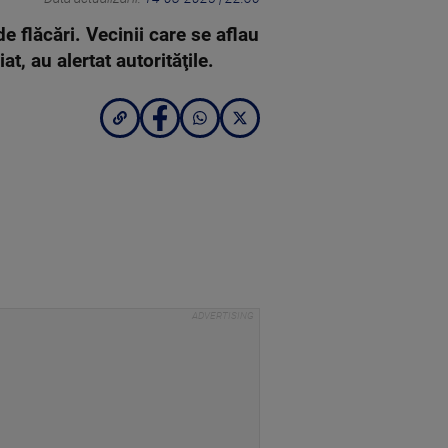
e flăcări. Vecinii care se aflau
t, au alertat autorităţile.