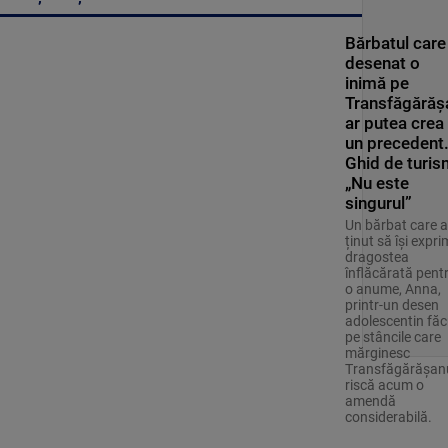
Bărbatul care
desenat o
inimă pe
Transfăgărăș
ar putea crea
un precedent
Ghid de turis
„Nu este
singurul”
Un bărbat care a
ținut să își expr
dragostea
înflăcărată pent
o anume, Anna,
printr-un desen
adolescentin făc
pe stâncile care
mărginesc
Transfăgărășan
riscă acum o
amendă
considerabilă.