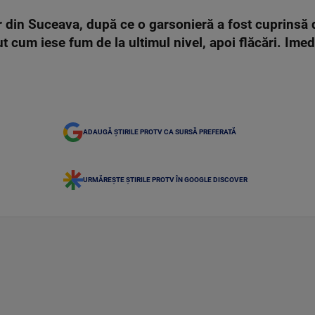
er din Suceava, după ce o garsonieră a fost cuprinsă d
 cum iese fum de la ultimul nivel, apoi flăcări. Imedia
ADAUGĂ ȘTIRILE PROTV CA SURSĂ PREFERATĂ
URMĂREȘTE ȘTIRILE PROTV ÎN GOOGLE DISCOVER