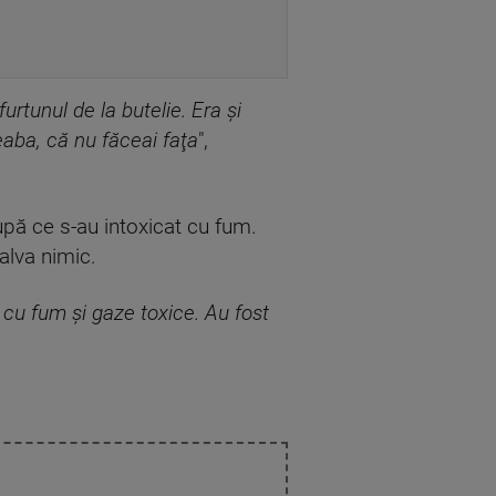
rtunul de la butelie. Era şi
eaba, că nu făceai faţa
",
pă ce s-au intoxicat cu fum.
alva nimic.
e cu fum şi gaze toxice. Au fost