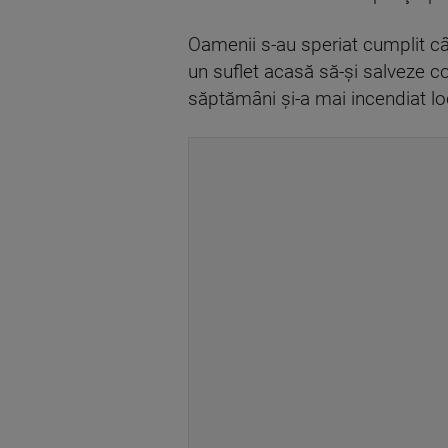
Oamenii s-au speriat cumplit când
un suflet acasă să-şi salveze c
săptămâni şi-a mai incendiat lo