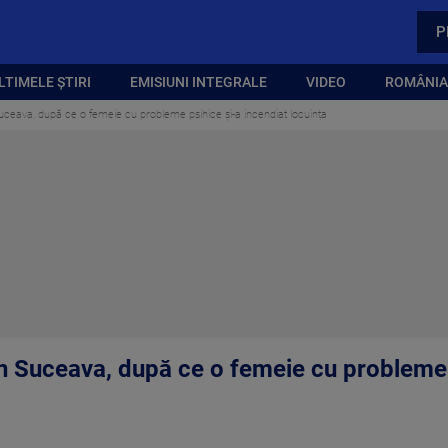
P
LTIMELE ȘTIRI
EMISIUNI INTEGRALE
VIDEO
ROMÂNIA,
Suceava, după ce o femeie cu probleme psihice și-a incendiat locuința
in Suceava, după ce o femeie cu probleme 