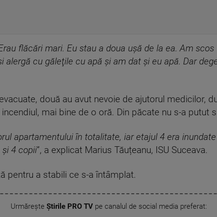
Erau flăcări mari. Eu stau a doua uşă de la ea. Am scos fu
şi alergă cu găleţile cu apă şi am dat şi eu apă. Dar deg
vacuate, două au avut nevoie de ajutorul medicilor, du
 incendiul, mai bine de o oră. Din păcate nu s-a putut s
rul apartamentului în totalitate, iar etajul 4 era inundat
şi 4 copii
”, a explicat Marius Tăuțeanu, ISU Suceava.
ă pentru a stabili ce s-a întâmplat.
Urmărește
Știrile PRO TV
pe canalul de social media preferat: