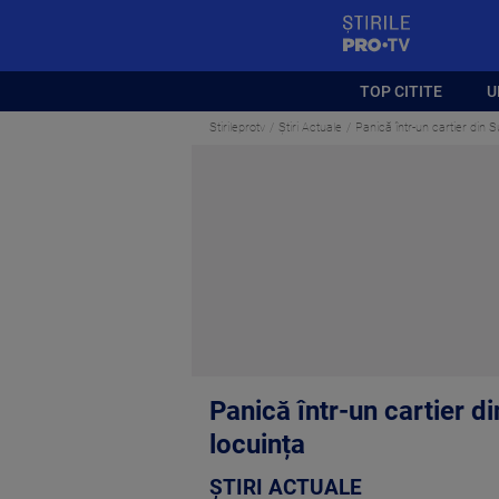
StirilePROTV
TOP CITITE
U
Stirileprotv
Știri Actuale
Panică într-un cartier din 
Panică într-un cartier d
locuința
ȘTIRI ACTUALE