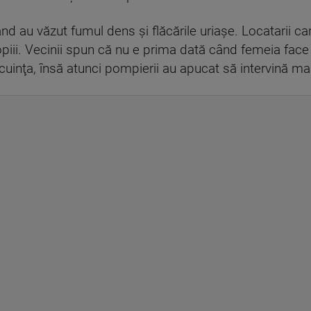
 au văzut fumul dens şi flăcările uriaşe. Locatarii care
opiii. Vecinii spun că nu e prima dată când femeia fac
cuinţa, însă atunci pompierii au apucat să intervină ma