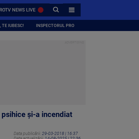
CAUTA
ROTV NEWS LIVE
TOATE CATEGORIILE
 TE IUBESC!
INSPECTORUL PRO
psihice și-a incendiat
Data publicării:
29-03-2018 | 16:37
Data actualizării:
14-08-2025 | 22:36