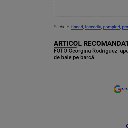
Etichete:
flacari
,
incendiu
,
pompieri
,
pr
ARTICOL RECOMANDAT
FOTO Georgina Rodriguez, apariț
de baie pe barcă
ADA