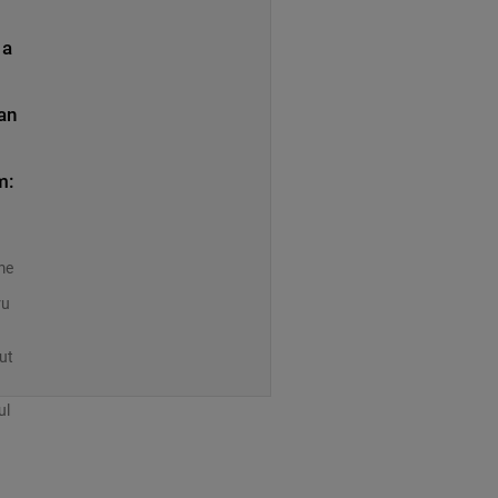
 a
an
.
m:
ime
ru
ut
ul