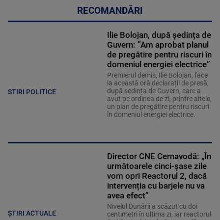
RECOMANDĂRI
Ilie Bolojan, după ședința de
Guvern: ”Am aprobat planul
de pregătire pentru riscuri în
domeniul energiei electrice”
Premierul demis, Ilie Bolojan, face
la această oră declarații de presă,
după ședința de Guvern, care a
STIRI POLITICE
avut pe ordinea de zi, printre altele,
un plan de pregătire pentru riscuri
în domeniul energiei electrice.
Director CNE Cernavodă: „În
următoarele cinci-șase zile
vom opri Reactorul 2, dacă
intervenția cu barjele nu va
avea efect”
Nivelul Dunării a scăzut cu doi
ȘTIRI ACTUALE
centimetri în ultima zi, iar reactorul