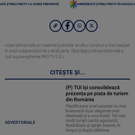
UGĂ ȘTIRILE PROTV CA SURSĂ PREFERATĂ
URMĂREȘTE ȘTIRILE PROTV ÎN GOOGLE 
Acest articol este un material publicitar al cărui conținut a fost realizat
în mod independent de o terță parte, fără răspunderea editorială şi
sub supravegherea PRO TV S.R.L.
CITEȘTE ȘI...
(P) TUI își consolidează
prezența pe piața de turism
din România
Planificarea unei vacanțe nu mai
înseamnă doar alegerea unei
destinații și a unui hotel. Tot mai
mulți turiști caută siguranță,
ADVERTORIALE
flexibilitate și sprijin înainte, în
timpul și după călătorie.