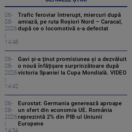
06-
Trafic feroviar întrerupt, miercuri după
08-
amiază, pe ruta Roşiori Nord – Caracal,
2026
după ce o locomotivă s-a defectat
|
14:48
06-
Gavi şi-a ţinut promisiunea şi a dezvăluit
08-
o nouă înfăţişare surprinzătoare după
2026
victoria Spaniei la Cupa Mondială. VIDEO
|
14:42
06-
Eurostat: Germania generează aproape
08-
un sfert din economia UE. România
2026
reprezintă 2% din PIB-ul Uniunii
|
Europene
14:34