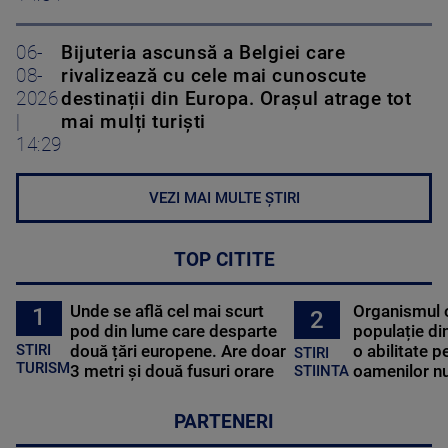
06-
Bijuteria ascunsă a Belgiei care
08-
rivalizează cu cele mai cunoscute
2026
destinații din Europa. Orașul atrage tot
|
mai mulți turiști
14:29
VEZI MAI MULTE ȘTIRI
TOP CITITE
Unde se află cel mai scurt
Organismul 
1
2
pod din lume care desparte
populație di
STIRI
două țări europene. Are doar
o abilitate p
STIRI
TURISM
3 metri și două fusuri orare
oamenilor nu
STIINTA
PARTENERI