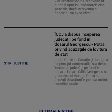
2 al Centralei de la Cernavodă ar
putea fi oprit în următoarele cinci-
șase zile, dacă intervenția cu
barjele nu va avea efect.
ÎCCJ a dispus începerea
judecăţii pe fond în
dosarul Georgescu - Potra
privind acuzațiile de lovitură
de stat
Înalta Curte de Casaţie şi Justiţie a
STIRI JUSTITIE
respins, joi, contestaţiile şi a decis
începerea judecăţii pe fond în
dosarul în care Călin Georgescu şi
gruparea lui Horaţiu Potra sunt
acuzaţi de acţiuni împotriva ordinii
constituţionale.
ULTIMELE ȘTIRI